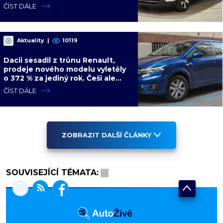
být nejsilnější
ČÍST DÁLE
Aktuality
|
10119
Dacii sesadil z trůnu Renault,
prodeje nového modelu vyletěly
o 372 % za jediný rok. Češi ale
jedou svojí pohádku
ČÍST DÁLE
ZOBRAZIT DALŠÍ ČLÁNKY
SOUVISEJÍCÍ TÉMATA: