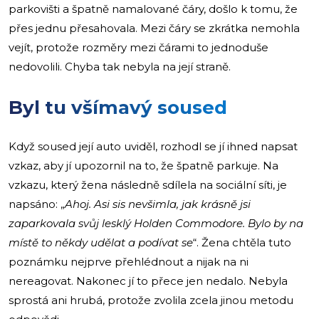
parkovišti a špatně namalované čáry, došlo k tomu, že
přes jednu přesahovala. Mezi čáry se zkrátka nemohla
vejít, protože rozměry mezi čárami to jednoduše
nedovolili. Chyba tak nebyla na její straně.
Byl tu všímavý soused
Když soused její auto uviděl, rozhodl se jí ihned napsat
vzkaz, aby jí upozornil na to, že špatně parkuje. Na
vzkazu, který žena následně sdílela na sociální síti, je
napsáno: „
Ahoj. Asi sis nevšimla, jak krásně jsi
zaparkovala svůj lesklý Holden Commodore. Bylo by na
místě to někdy udělat a podívat se
“. Žena chtěla tuto
poznámku nejprve přehlédnout a nijak na ni
nereagovat. Nakonec jí to přece jen nedalo. Nebyla
sprostá ani hrubá, protože zvolila zcela jinou metodu