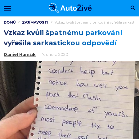
DOMŮ
ZAJÍMAVOSTI
Vzkaz kvůli špatnému parkování vyřešila sarkastic
Vzkaz kvůli špatnému parkování
vyřešila sarkastickou odpovědí
Daniel Hamžík
7. února 2020