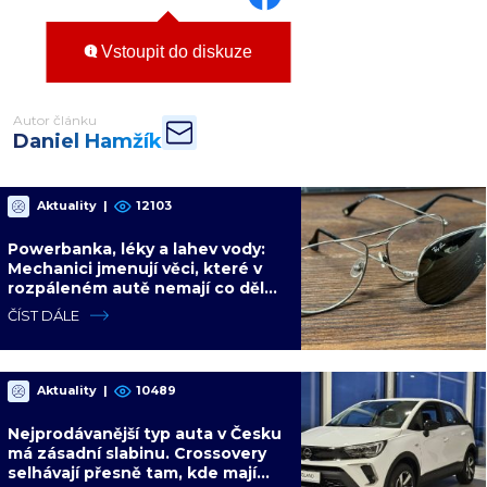
Vstoupit do diskuze
Autor článku
Daniel Hamžík
Aktuality
|
12103
Powerbanka, léky a lahev vody:
Mechanici jmenují věci, které v
rozpáleném autě nemají co dělat.
Hrozí i požár
ČÍST DÁLE
Aktuality
|
10489
Nejprodávanější typ auta v Česku
má zásadní slabinu. Crossovery
selhávají přesně tam, kde mají