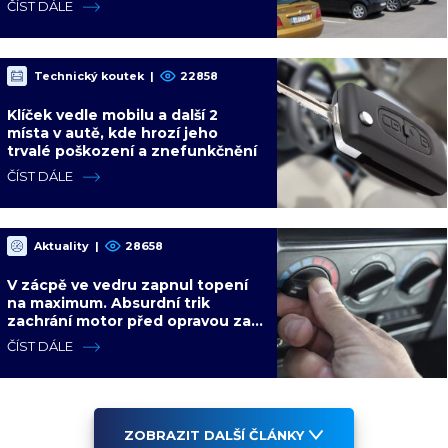
ČÍST DÁLE
Technický koutek
|
22858
Klíček vedle mobilu a další 2
místa v autě, kde hrozí jeho
trvalé poškození a znefunkčnění
ČÍST DÁLE
Aktuality
|
28658
V zácpě ve vedru zapnul topení
na maximum. Absurdní trik
zachrání motor před opravou za
desítky tisíc
ČÍST DÁLE
ZOBRAZIT DALŠÍ ČLÁNKY