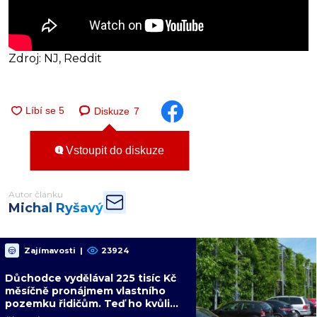
Zdroj: NJ, Reddit
Diskuze
7
Vstoupit do diskuze
Autor článku
Michal Ryšavý
Zajímavosti
|
23924
Důchodce vydělával 225 tisíc Kč
měsíčně pronájmem vlastního
pozemku řidičům. Teď ho kvůli
tomu čeká soud