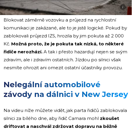
i
Blokovat záměrně vozovku a průjezd na rychlostní
komunikaci je zakázané, ale to je jistě logické. Pokud by
zablokovali průjezd IZS, hrozila by jim pokuta až 2 000
Kč.
Možná proto, že je pokuta tak nízká, to některé
řidiče nerozhází.
A tak i přesto hazardují nejen se svým
zdravím, ale i zdravím ostatních. Jízdou po silnici však
nesmíte ohrozit ani omezit ostatní účastníky provozu.
Nelegální automobilové
závody na dálnici v New Jersey
Na videu níže můžete vidět, jak parta řidičů zablokovala
silnici za bílého dne, aby řidič Camara mohl
zkoušet
driftovat a naschvál zdržovat dopravu na běžně