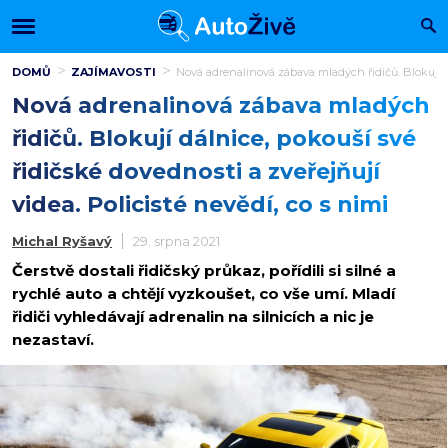
DOMŮ
ZAJÍMAVOSTI
Nová adrenalinová zábava mladých řidičů. Blokují dál
Nová adrenalinová zábava mladých
řidičů. Blokují dálnice, pokouší své
řidičské dovednosti a zveřejňují
videa. Policisté nevědí, co s nimi
Michal Ryšavý
29. srpna 2021
Čerstvě dostali řidičský průkaz, pořídili si silné a
rychlé auto a chtějí vyzkoušet, co vše umí. Mladí
řidiči vyhledávají adrenalin na silnicích a nic je
nezastaví.