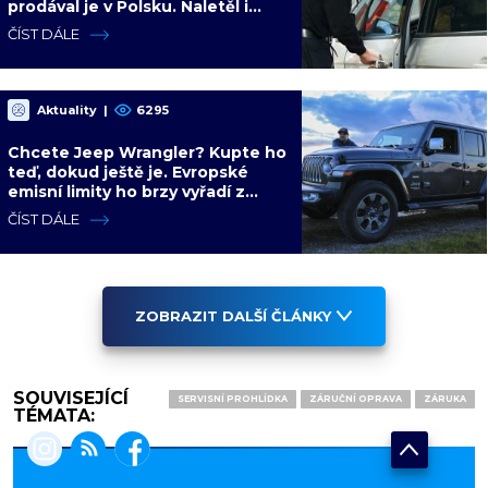
prodával je v Polsku. Naletěl i
polský vicepremiér
ČÍST DÁLE
Aktuality
|
6295
Chcete Jeep Wrangler? Kupte ho
teď, dokud ještě je. Evropské
emisní limity ho brzy vyřadí z
nabídky nadobro
ČÍST DÁLE
ZOBRAZIT DALŠÍ ČLÁNKY
SOUVISEJÍCÍ
SERVISNÍ PROHLÍDKA
ZÁRUČNÍ OPRAVA
ZÁRUKA
TÉMATA: