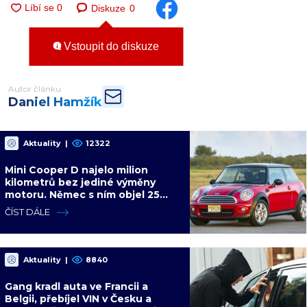
Diskuze
0
Vstoupit do diskuze
Autor článku
Daniel Hamžík
Aktuality
|
12322
Mini Cooper D najelo milion
kilometrů bez jediné výměny
motoru. Němec s ním objel 25
zemí a míří na další milion
ČÍST DÁLE
Aktuality
|
8840
Gang kradl auta ve Francii a
Belgii, přebíjel VIN v Česku a