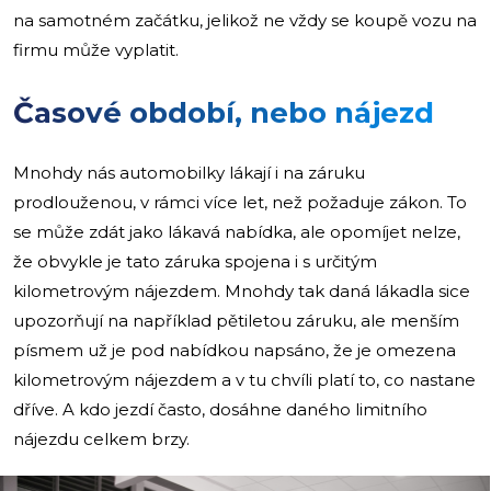
na samotném začátku, jelikož ne vždy se koupě vozu na
firmu může vyplatit.
Časové období, nebo nájezd
Mnohdy nás automobilky lákají i na záruku
prodlouženou, v rámci více let, než požaduje zákon. To
se může zdát jako lákavá nabídka, ale opomíjet nelze,
že obvykle je tato záruka spojena i s určitým
kilometrovým nájezdem. Mnohdy tak daná lákadla sice
upozorňují na například pětiletou záruku, ale menším
písmem už je pod nabídkou napsáno, že je omezena
kilometrovým nájezdem a v tu chvíli platí to, co nastane
dříve. A kdo jezdí často, dosáhne daného limitního
nájezdu celkem brzy.