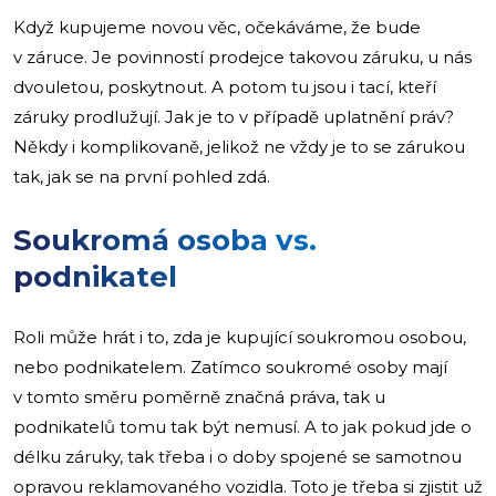
Když kupujeme novou věc, očekáváme, že bude
v záruce. Je povinností prodejce takovou záruku, u nás
dvouletou, poskytnout. A potom tu jsou i tací, kteří
záruky prodlužují. Jak je to v případě uplatnění práv?
Někdy i komplikovaně, jelikož ne vždy je to se zárukou
tak, jak se na první pohled zdá.
Soukromá osoba vs.
podnikatel
Roli může hrát i to, zda je kupující soukromou osobou,
nebo podnikatelem. Zatímco soukromé osoby mají
v tomto směru poměrně značná práva, tak u
podnikatelů tomu tak být nemusí. A to jak pokud jde o
délku záruky, tak třeba i o doby spojené se samotnou
opravou reklamovaného vozidla. Toto je třeba si zjistit už