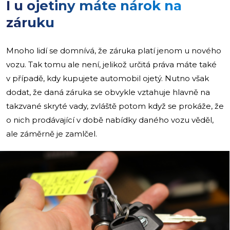
I u ojetiny máte nárok na
záruku
Mnoho lidí se domnívá, že záruka platí jenom u nového
vozu. Tak tomu ale není, jelikož určitá práva máte také
v případě, kdy kupujete automobil ojetý. Nutno však
dodat, že daná záruka se obvykle vztahuje hlavně na
takzvané skryté vady, zvláště potom když se prokáže, že
o nich prodávající v době nabídky daného vozu věděl,
ale záměrně je zamlčel.