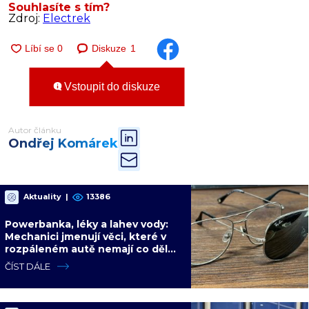
Souhlasíte s tím?
Zdroj:
Electrek
Diskuze
1
Vstoupit do diskuze
Autor článku
Ondřej Komárek
Aktuality
|
13386
Powerbanka, léky a lahev vody:
Mechanici jmenují věci, které v
rozpáleném autě nemají co dělat.
Hrozí i požár
ČÍST DÁLE