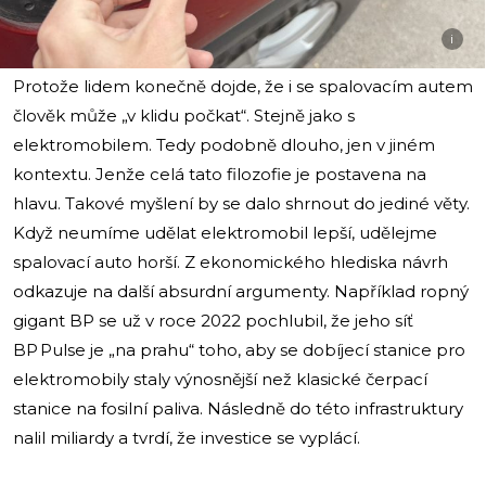
i
Protože lidem konečně dojde, že i se spalovacím autem
člověk může „v klidu počkat“. Stejně jako s
elektromobilem. Tedy podobně dlouho, jen v jiném
kontextu. Jenže celá tato filozofie je postavena na
hlavu. Takové myšlení by se dalo shrnout do jediné věty.
Když neumíme udělat elektromobil lepší, udělejme
spalovací auto horší. Z ekonomického hlediska návrh
odkazuje na další absurdní argumenty. Například ropný
gigant BP se už v roce 2022 pochlubil, že jeho síť
BP Pulse je „na prahu“ toho, aby se dobíjecí stanice pro
elektromobily staly výnosnější než klasické čerpací
stanice na fosilní paliva. Následně do této infrastruktury
nalil miliardy a tvrdí, že investice se vyplácí.