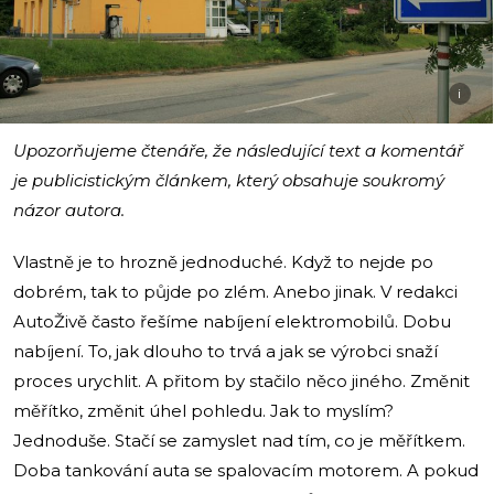
i
Upozorňujeme čtenáře, že následující text a komentář
je publicistickým článkem, který obsahuje soukromý
názor autora.
Vlastně je to hrozně jednoduché. Když to nejde po
dobrém, tak to půjde po zlém. Anebo jinak. V redakci
AutoŽivě často řešíme nabíjení elektromobilů. Dobu
nabíjení. To, jak dlouho to trvá a jak se výrobci snaží
proces urychlit. A přitom by stačilo něco jiného. Změnit
měřítko, změnit úhel pohledu. Jak to myslím?
Jednoduše. Stačí se zamyslet nad tím, co je měřítkem.
Doba tankování auta se spalovacím motorem. A pokud