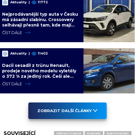
Aktuality
|
11772
Nejprodávanější typ auta v Česku
má zásadní slabinu. Crossovery
selhávají přesně tam, kde mají
být nejsilnější
ČÍST DÁLE
Aktuality
|
11402
Dacii sesadil z trůnu Renault,
prodeje nového modelu vyletěly
o 372 % za jediný rok. Češi ale
jedou svojí pohádku
ČÍST DÁLE
ZOBRAZIT DALŠÍ ČLÁNKY
SOUVISEJÍCÍ
ČERPACÍ STANICE
DOBÍJENÍ
ELEKTROMOBIL