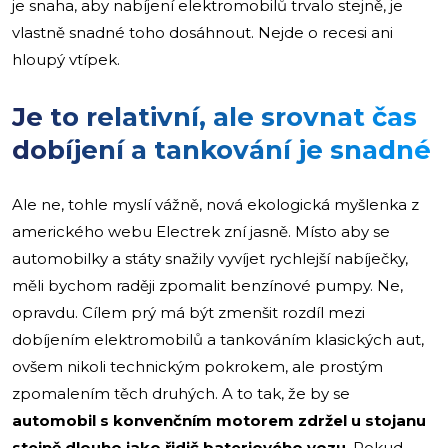
je snaha, aby nabíjení elektromobilů trvalo stejně, je
vlastně snadné toho dosáhnout. Nejde o recesi ani
hloupý vtípek.
Je to relativní, ale srovnat čas
dobíjení a tankování je snadné
Ale ne, tohle myslí vážně, nová ekologická myšlenka z
amerického webu Electrek zní jasně. Místo aby se
automobilky a státy snažily vyvíjet rychlejší nabíječky,
měli bychom raději zpomalit benzínové pumpy. Ne,
opravdu. Cílem prý má být zmenšit rozdíl mezi
dobíjením elektromobilů a tankováním klasických aut,
ovšem nikoli technickým pokrokem, ale prostým
zpomalením těch druhých. A to tak, že by se
automobil s konvenčním motorem zdržel u stojanu
stejně dlouho jako řidič bateriového vozu
. Pokud