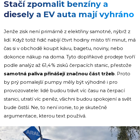
Stačí zpomalit benzíny a
diesely a EV auta mají vyhráno
Jenže zisk není primárně z elektřiny samotné, nýbrž z
lidí. Když totiž řidič nabíjí čtvrt hodiny místo tří minut, má
čas si v obchodě koupit kávu, bagetu, noviny, nebo
dokonce nákup na doma. Tyto doplňkové prodeje tvoří
podle analýz až 61,4 % zisků čerpacích stanic, přestože
samotná paliva přinášejí značnou část tržeb
. Proto
by prý pomalejší pumpy měly být výhodné i pro
provozovatele: lidé budou trávit víc času na čerpací
stanici, utratí víc peněz, všichni budou spokojení a svět
bude čistší. Ne, to není ironie, to je skutečně
argumentace, kterou text používá.