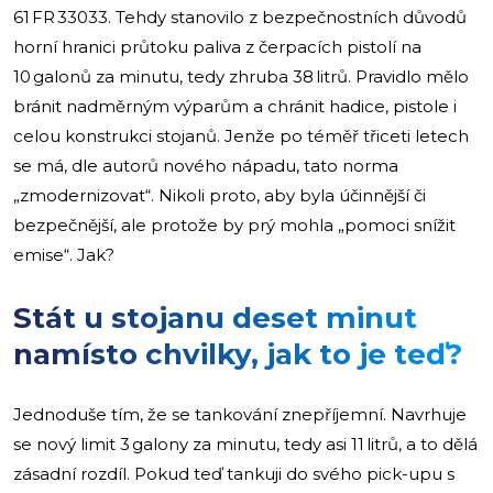
61 FR 33033. Tehdy stanovilo z bezpečnostních důvodů
horní hranici průtoku paliva z čerpacích pistolí na
10 galonů za minutu, tedy zhruba 38 litrů. Pravidlo mělo
bránit nadměrným výparům a chránit hadice, pistole i
celou konstrukci stojanů. Jenže po téměř třiceti letech
se má, dle autorů nového nápadu, tato norma
„zmodernizovat“. Nikoli proto, aby byla účinnější či
bezpečnější, ale protože by prý mohla „pomoci snížit
emise“. Jak?
Stát u stojanu deset minut
namísto chvilky, jak to je teď?
Jednoduše tím, že se tankování znepříjemní. Navrhuje
se nový limit 3 galony za minutu, tedy asi 11 litrů, a to dělá
zásadní rozdíl. Pokud teď tankuji do svého pick-upu s