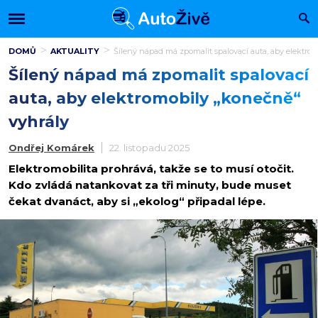
DOMŮ
AKTUALITY
Šílený nápad má zpomalit spalovací auta, aby elektro
Šílený nápad má zpomalit spalovací
auta, aby elektromobily „konečně“
vyhrály
Ondřej Komárek
22. listopadu 2025
Elektromobilita prohrává, takže se to musí otočit.
Kdo zvládá natankovat za tři minuty, bude muset
čekat dvanáct, aby si „ekolog“ připadal lépe.