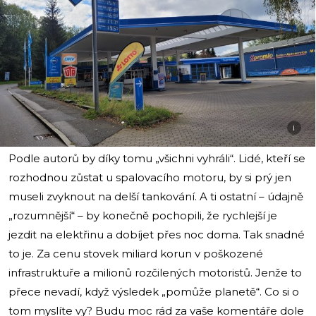
i
Podle autorů by díky tomu „všichni vyhráli“. Lidé, kteří se
rozhodnou zůstat u spalovacího motoru, by si prý jen
museli zvyknout na delší tankování. A ti ostatní – údajně
„rozumnější“ – by konečně pochopili, že rychlejší je
jezdit na elektřinu a dobíjet přes noc doma. Tak snadné
to je. Za cenu stovek miliard korun v poškozené
infrastruktuře a milionů rozčilených motoristů. Jenže to
přece nevadí, když výsledek „pomůže planetě“. Co si o
tom myslíte vy? Budu moc rád za vaše komentáře dole