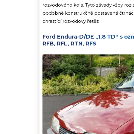
rozvodového kola. Tyto závady vždy rozl
podobně konstrukčně postavená čtrnácti
chrastící rozvodový řetěz.
Ford Endura-D/DE „1.8 TD“ s o
RFB, RFL, RTN, RFS