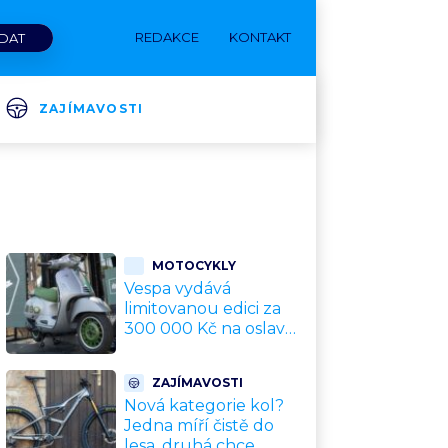
REDAKCE
KONTAKT
ZAJÍMAVOSTI
MOTOCYKLY
Vespa vydává
limitovanou edici za
300 000 Kč na oslavu
80 let. Jde o
sběratelský kalkul
ZAJÍMAVOSTI
místo jízdního
Nová kategorie kol?
upgradu
Jedna míří čistě do
lesa, druhá chce