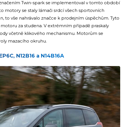
s označením Twin-spark se implementoval v tomto období
 motory se staly lámači srdcí všech sportovních
on, to vše nahrávalo značce k prodejním úspěchům. Tyto
í motoru za studena. V extrémním případě praskaly
ozvody včetně klikového mechanismu. Motorům se
troly mazacího okruhu.
EP6C, N12B16 a N14B16A