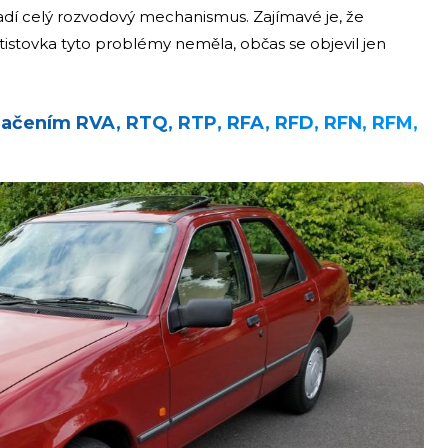
adí celý rozvodový mechanismus. Zajímavé je, že
stovka tyto problémy neměla, občas se objevil jen
značením
RVA, RTQ, RTP, RFA, RFD, RFN, RFM,