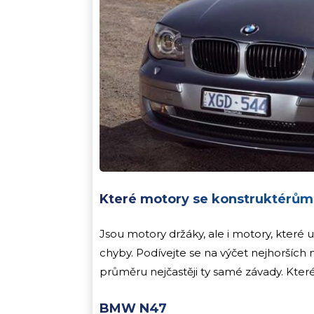
Které motory se konstruktérům
Jsou motory držáky, ale i motory, které 
chyby. Podívejte se na výčet nejhorších m
průměru nejčastěji ty samé závady. Které
BMW N47