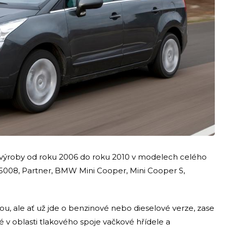
 výroby od roku 2006 do roku 2010 v modelech celého
5008, Partner, BMW Mini Cooper, Mini Cooper S,
u, ale ať už jde o benzinové nebo dieselové verze, zase
lé v oblasti tlakového spoje vačkové hřídele a