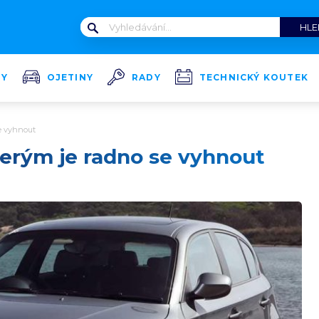
TY
OJETINY
RADY
TECHNICKÝ KOUTEK
se vyhnout
terým je radno se vyhnout