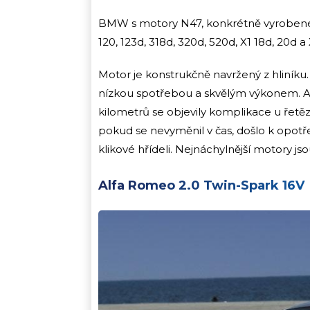
BMW s motory N47, konkrétně vyrobené 
120, 123d, 318d, 320d, 520d, X1 18d, 20d a
Motor je konstrukčně navržený z hliníku
nízkou spotřebou a skvělým výkonem. Al
kilometrů se objevily komplikace u řetěz
pokud se nevyměnil v čas, došlo k opotře
klikové hřídeli. Nejnáchylnější motory j
Alfa Romeo 2.0 Twin-Spark 16V