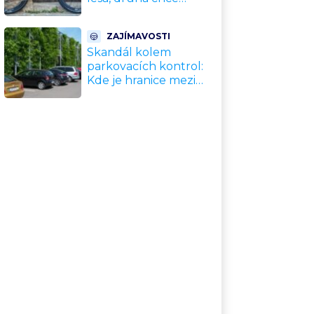
nahradit dnešní
silničky. Cyklisté mají
ZAJÍMAVOSTI
rozporuplné názory
Skandál kolem
parkovacích kontrol:
Kde je hranice mezi
kávou a úplatkem?
Malé město, malá
výhoda, velký
problém