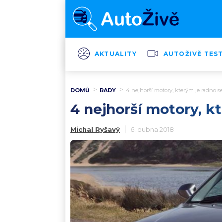
AKTUALITY
AUTOŽIVĚ TES
DOMŮ
RADY
4 nejhorší motory, kterým je radno 
4 nejhorší motory, k
Michal Ryšavý
6. dubna 2018