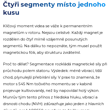
Čtyři segmenty místo jednoho
kusu
Klíčový moment videa se váže k permanentním
magnetům v rotoru. Nejsou celistvé. Každý magnet je
rozdělen do čtyř mírně vzájemně posunutých
segmentů. Na dálku to nepoznáte, tým musel použít
magnetickou fólii, aby strukturu zviditelnil.
Proč to dělat? Segmentace rozkládá magnetické síly při
průchodu polem statoru. Výsledek: méně vibrací, tišší
chod, plynulejší přebírání síly. V praxi to znamená, že
motor s 545 Nm točivého momentu se v kabině
projevuje kultivovaněji, než by napovídal holý výkon.
Munrův tým tento přínos z hlediska hluku, vibrací a
drsnosti chodu (NVH) zdůrazňuje jako jeden z hlavních