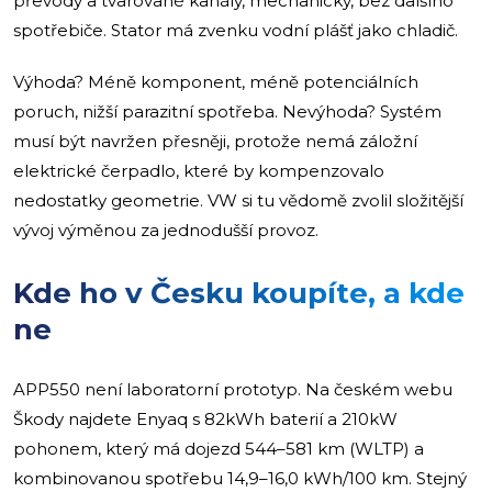
převody a tvarované kanály, mechanicky, bez dalšího
spotřebiče. Stator má zvenku vodní plášť jako chladič.
Výhoda? Méně komponent, méně potenciálních
poruch, nižší parazitní spotřeba. Nevýhoda? Systém
musí být navržen přesněji, protože nemá záložní
elektrické čerpadlo, které by kompenzovalo
nedostatky geometrie. VW si tu vědomě zvolil složitější
vývoj výměnou za jednodušší provoz.
Kde ho v Česku koupíte, a kde
ne
APP550 není laboratorní prototyp. Na českém webu
Škody najdete Enyaq s 82kWh baterií a 210kW
pohonem, který má dojezd 544–581 km (WLTP) a
kombinovanou spotřebu 14,9–16,0 kWh/100 km. Stejný