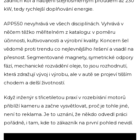
zadních kol a nabíjení stejnosměrným proudem až 230
kW, tedy rychlejší doplňování energie.
APP550 nevyhrává ve všech disciplínách. Vyhrává v
něčem těžko měřitelném z katalogu: v poměru
účinnosti, kultivovanosti a výrobní kvality. Koncern šel
vědomě proti trendu co nejlevnějšího řešení a vsadil na
přesnost. Segmentované magnety, symetrické odpory
fází, mechanické rozvádění oleje, to jsou rozhodnutí,
která zdražují vývoj i výrobu, ale v autě se projeví tišším
chodem a delší životností.
Když inženýr s třicetiletou praxí v rozebírání motorů
přiblíží kameru a začne vysvětlovat, proč je tohle jiné,
není to reklama. Je to uznání, že někdo odvedl práci
pořádně, i tam, kde to zákazník na první pohled nevidí.