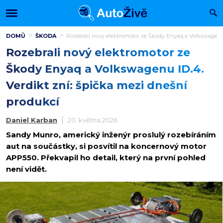
DOMŮ
ŠKODA
Rozebrali nový elektromotor ze Škody Enyaq a Volkswagenu 
Rozebrali nový elektromotor ze
Škody Enyaq a Volkswagenu ID.4.
Verdikt zní: špička mezi dnešní
produkcí
Daniel Karban
20. května 2026
Sandy Munro, americký inženýr proslulý rozebíráním
aut na součástky, si posvítil na koncernový motor
APP550. Překvapil ho detail, který na první pohled
není vidět.