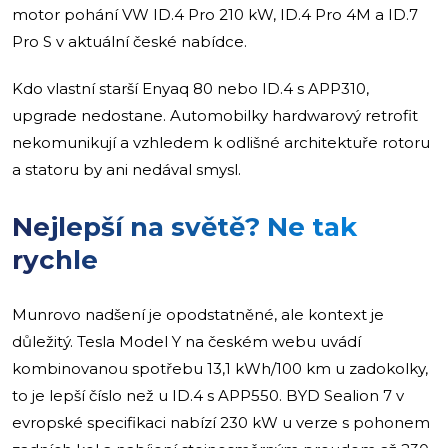
motor pohání VW ID.4 Pro 210 kW, ID.4 Pro 4M a ID.7
Pro S v aktuální české nabídce.
Kdo vlastní starší Enyaq 80 nebo ID.4 s APP310,
upgrade nedostane. Automobilky hardwarový retrofit
nekomunikují a vzhledem k odlišné architektuře rotoru
a statoru by ani nedával smysl.
Nejlepší na světě? Ne tak
rychle
Munrovo nadšení je opodstatněné, ale kontext je
důležitý. Tesla Model Y na českém webu uvádí
kombinovanou spotřebu 13,1 kWh/100 km u zadokolky,
to je lepší číslo než u ID.4 s APP550. BYD Sealion 7 v
evropské specifikaci nabízí 230 kW u verze s pohonem