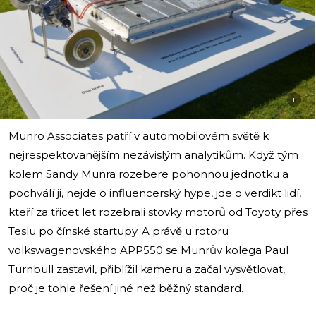
i
Munro Associates patří v automobilovém světě k
nejrespektovanějším nezávislým analytikům. Když tým
kolem Sandy Munra rozebere pohonnou jednotku a
pochválí ji, nejde o influencerský hype, jde o verdikt lidí,
kteří za třicet let rozebrali stovky motorů od Toyoty přes
Teslu po čínské startupy. A právě u rotoru
volkswagenovského APP550 se Munrův kolega Paul
Turnbull zastavil, přiblížil kameru a začal vysvětlovat,
proč je tohle řešení jiné než běžný standard.