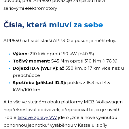
důvodů, proč APP550 považuje za špičku mezi
sériovými elektromotory.
Čísla, která mluví za sebe
APP550 nahradil starší APP310 a posun je měřitelný:
Výkon:
210 kW oproti 150 kW (+40 %)
Točivý moment:
545 Nm oproti 310 Nm (+76 %)
Dojezd ID.4 (WLTP):
až 550 km, o 17 km více než u
předchůdce
Spotřeba (příklad ID.3):
pokles z 15,3 na 14,5
kWh/100 km
A to vše ve stejném obalu platformy MEB. Volkswagen
nepřekresloval podvozek, přepracoval to, co je uvnitř.
Podle
tiskové zprávy VW
jde o „zcela nově vyvinutou
pohonnou jednotku“ vyráběnou v Kasselu, s díly