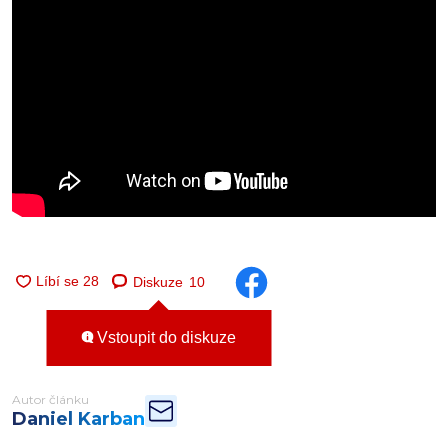
Diskuze
10
Vstoupit do diskuze
Autor článku
Daniel Karban