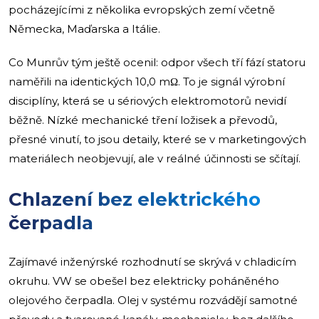
pocházejícími z několika evropských zemí včetně
Německa, Maďarska a Itálie.
Co Munrův tým ještě ocenil: odpor všech tří fází statoru
naměřili na identických 10,0 mΩ. To je signál výrobní
disciplíny, která se u sériových elektromotorů nevidí
běžně. Nízké mechanické tření ložisek a převodů,
přesné vinutí, to jsou detaily, které se v marketingových
materiálech neobjevují, ale v reálné účinnosti se sčítají.
Chlazení bez elektrického
čerpadla
Zajímavé inženýrské rozhodnutí se skrývá v chladicím
okruhu. VW se obešel bez elektricky poháněného
olejového čerpadla. Olej v systému rozvádějí samotné