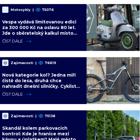
Motocykly
|
75076
Vespa vydává limitovanou edici
za 300 000 Kč na oslavu 80 let.
Jde o sběratelský kalkul místo
jízdního upgradu
ČÍST DÁLE
Zajímavosti
|
76619
Nová kategorie kol? Jedna míří
čistě do lesa, druhá chce
nahradit dnešní silničky. Cyklisté
mají rozporuplné názory
ČÍST DÁLE
Zajímavosti
|
75138
Skandál kolem parkovacích
kontrol: Kde je hranice mezi
kávou a úplatkem? Malé město,