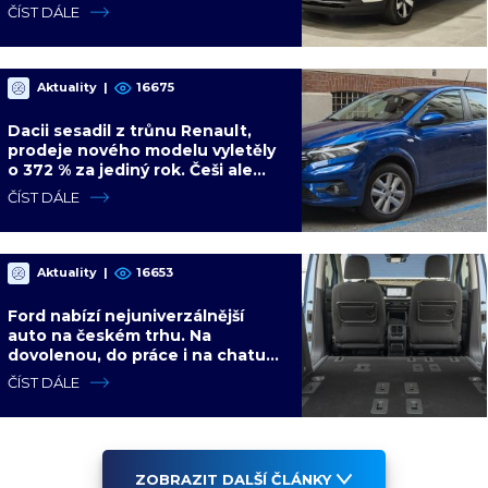
být nejsilnější
ČÍST DÁLE
Aktuality
|
16675
Dacii sesadil z trůnu Renault,
prodeje nového modelu vyletěly
o 372 % za jediný rok. Češi ale
jedou svojí pohádku
ČÍST DÁLE
Aktuality
|
16653
Ford nabízí nejuniverzálnější
auto na českém trhu. Na
dovolenou, do práce i na chatu
za cenu kompaktního SUV
ČÍST DÁLE
ZOBRAZIT DALŠÍ ČLÁNKY