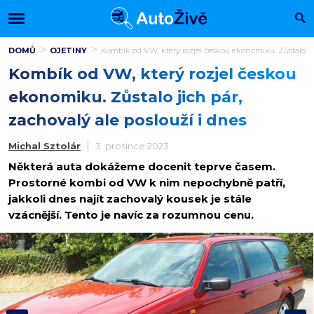
DOMŮ
OJETINY
Kombík od VW, který rozjel českou ekonomiku. Zůstalo jic
Kombík od VW, který rozjel českou
ekonomiku. Zůstalo jich pár,
zachovalý ale poslouží i dnes
Michal Sztolár
3. prosince 2023
Některá auta dokážeme docenit teprve časem.
Prostorné kombi od VW k nim nepochybně patří,
jakkoli dnes najít zachovalý kousek je stále
vzácnější. Tento je navíc za rozumnou cenu.