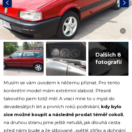
i
Dalších 8
fotografií
Musím se vám úvodem k něčemu přiznat. Pro tento
konkrétní model mám extrémní slabost. Přesně
takového jsem totiž měl. A vrací mne to v mysli do
devadesátých let a prvních roků podnikání,
kdy bylo
sice možné koupit a následně prodat téměř cokoli
,
na druhou stranu jsme ještě netušili, jak dlouhá cesta
před námi bude a že slibované „světlé zítřky a dohnání