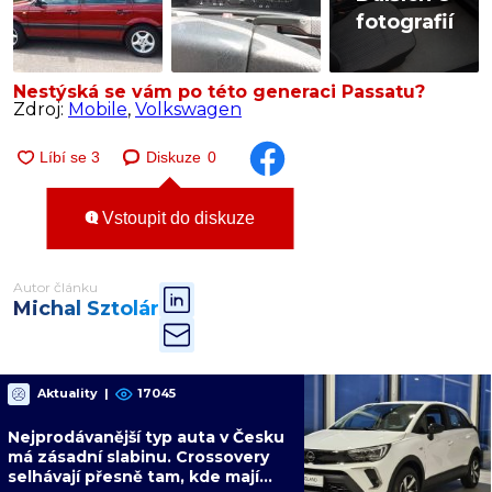
fotografií
Nestýská se vám po této generaci Passatu?
Zdroj:
Mobile
,
Volkswagen
Diskuze
0
Vstoupit do diskuze
Autor článku
Michal Sztolár
Aktuality
|
17045
Nejprodávanější typ auta v Česku
má zásadní slabinu. Crossovery
selhávají přesně tam, kde mají