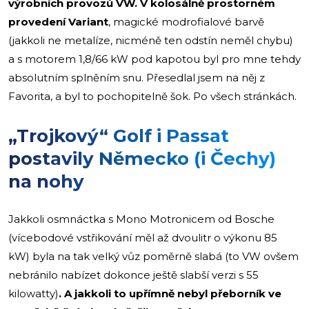
výrobních provozů VW. V kolosálně prostorném
provedení Variant
, magické modrofialové barvě
(jakkoli ne metalíze, nicméně ten odstín neměl chybu)
a s motorem 1,8/66 kW pod kapotou byl pro mne tehdy
absolutním splněním snu. Přesedlal jsem na něj z
Favorita, a byl to pochopitelně šok. Po všech stránkách.
„Trojkový“ Golf i Passat
postavily Německo (i Čechy)
na nohy
Jakkoli osmnáctka s Mono Motronicem od Bosche
(vícebodové vstřikování měl až dvoulitr o výkonu 85
kW) byla na tak velký vůz poměrně slabá (to VW ovšem
nebránilo nabízet dokonce ještě slabší verzi s 55
kilowatty)
. A jakkoli to upřímně nebyl přeborník ve