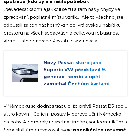
spotřebě (kdo by ale řešil spotřebu
v
„devadesátkách“) a jakkoli se tu a tam našly chyby ve
zpracování, poplatné místu vzniku. Ale to všechno jste
odpustili za ten nádherný vzhled, královskou nabídku
prostoru na všech sedačkách a celkovou robustnost,
kterou tato generace Passatu disponovala.
Nový Passat skoro jako
Superb: VW představil 9.
generaci kombi a opět
zamíchal Čechům kartami
V Německu se dodnes traduje, že právě Passat B3 spolu
s „trojkovým“ Golfem postavily porevoluční Německo
na nohy. A pomohly nesčetně firmám, soukromníkům a
řemeslníkům provozovat svoje
podnikání za rozumné