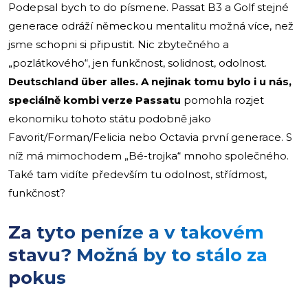
Podepsal bych to do písmene. Passat B3 a Golf stejné
generace odráží německou mentalitu možná více, než
jsme schopni si připustit. Nic zbytečného a
„pozlátkového“, jen funkčnost, solidnost, odolnost.
Deutschland über alles. A nejinak tomu bylo i u nás,
speciálně kombi verze Passatu
pomohla rozjet
ekonomiku tohoto státu podobně jako
Favorit/Forman/Felicia nebo Octavia první generace. S
níž má mimochodem „Bé-trojka“ mnoho společného.
Také tam vidíte především tu odolnost, střídmost,
funkčnost?
Za tyto peníze a v takovém
stavu? Možná by to stálo za
pokus