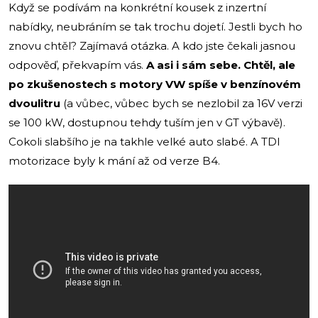
Když se podívám na konkrétní kousek z inzertní
nabídky, neubráním se tak trochu dojetí. Jestli bych ho
znovu chtěl? Zajímavá otázka. A kdo jste čekali jasnou
odpověď, překvapím vás.
A asi i sám sebe. Chtěl, ale
po zkušenostech s motory VW spíše v benzínovém
dvoulitru
(a vůbec, vůbec bych se nezlobil za 16V verzi
se 100 kW, dostupnou tehdy tuším jen v GT výbavě).
Cokoli slabšího je na takhle velké auto slabé. A TDI
motorizace byly k mání až od verze B4.