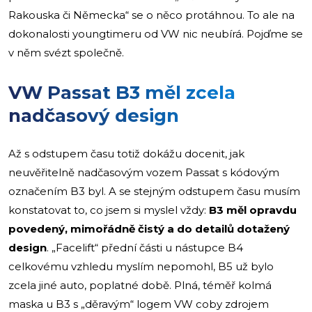
Rakouska či Německa“ se o něco protáhnou. To ale na
dokonalosti youngtimeru od VW nic neubírá. Pojďme se
v něm svézt společně.
VW Passat B3 měl zcela
nadčasový design
Až s odstupem času totiž dokážu docenit, jak
neuvěřitelně nadčasovým vozem Passat s kódovým
označením B3 byl. A se stejným odstupem času musím
konstatovat to, co jsem si myslel vždy:
B3 měl opravdu
povedený, mimořádně čistý a do detailů dotažený
design
. „Facelift“ přední části u nástupce B4
celkovému vzhledu myslím nepomohl, B5 už bylo
zcela jiné auto, poplatné době. Plná, téměř kolmá
maska u B3 s „děravým“ logem VW coby zdrojem