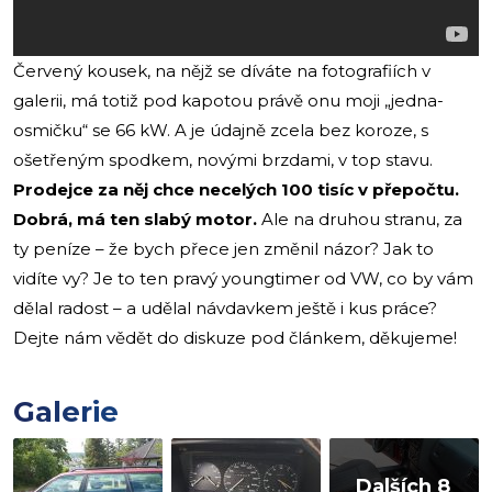
Červený kousek, na nějž se díváte na fotografiích v
galerii, má totiž pod kapotou právě onu moji „jedna-
osmičku“ se 66 kW. A je údajně zcela bez koroze, s
ošetřeným spodkem, novými brzdami, v top stavu.
Prodejce za něj chce necelých 100 tisíc v přepočtu.
Dobrá, má ten slabý motor.
Ale na druhou stranu, za
ty peníze – že bych přece jen změnil názor? Jak to
vidíte vy? Je to ten pravý youngtimer od VW, co by vám
dělal radost – a udělal návdavkem ještě i kus práce?
Dejte nám vědět do diskuze pod článkem, děkujeme!
Galerie
Dalších 8