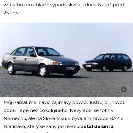
vzduchu pro chladič vypadá skvěle i dnes. Natož před
25 lety.
i
Můj Passat měl navíc zajímavý původ, ilustrující „novou
dobu“ lépe než cokoli jiného. Nevyráběl se totiž v
Německu, ale na Slovensku, v bývalém závodě BAZ v
Bratislavě, který se záhy po revoluci
stal dalším z