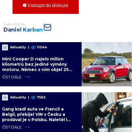
Vstoupit do diskuze
Autor článku
Daniel Karban
Aktuality
|
11044
Mini Cooper D najelo milion
kilometrů bez jediné výměny
motoru. Němec s ním objel 25
zemí a míří na další milion
ČÍST DÁLE
Aktuality
|
7562
Gang kradl auta ve Francii a
Belgii, přebíjel VIN v Česku a
prodával je v Polsku. Naletěl i
polský vicepremiér
ČÍST DÁLE