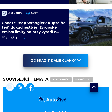
Aktuality
|
5017
Chcete Jeep Wrangler? Kupte ho
teď, dokud ještě je. Evropské
emisní limity ho brzy vyřadí z
nabídky nadobro
ČÍST DÁLE
ZOBRAZIT DALŠÍ ČLÁNKY
SOUVISEJÍCÍ TÉMATA:
AUTOSEDAČKY
BEZPEČNOST
KONTAKT