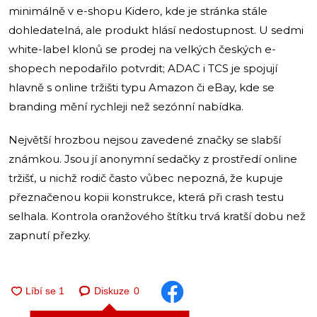
minimálně v e-shopu Kidero, kde je stránka stále
dohledatelná, ale produkt hlásí nedostupnost. U sedmi
white-label klonů se prodej na velkých českých e-
shopech nepodařilo potvrdit; ADAC i TCS je spojují
hlavně s online tržišti typu Amazon či eBay, kde se
branding mění rychleji než sezónní nabídka.
Největší hrozbou nejsou zavedené značky se slabší
známkou. Jsou jí anonymní sedačky z prostředí online
tržišť, u nichž rodič často vůbec nepozná, že kupuje
přeznačenou kopii konstrukce, která při crash testu
selhala. Kontrola oranžového štítku trvá kratší dobu než
zapnutí přezky.
Diskuze
0