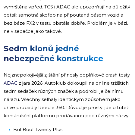
vymrštěna vpřed. TCS i ADAC ale upozorňují na důležitý
detail: samotná skořepina připoutaná pásem vozidla
bez báze FX2 v testu obstála dobře. Problém je v bázi,
ne v sedačce jako takové.
Sedm klonů jedné
nebezpečné konstrukce
Nejznepokojivější zjištění přinesly doplňkové crash testy
ADAC
z jara 2026. Autoklub dokoupil na online tržištích
sedm sedaček různých značek a podrobil je čelnímu
nárazu. Všechny selhaly identickým způsobem jako
dříve propadlý Reecle 360. Důvod je prostý: jde o tutéž
konstrukční platformu prodávanou pod různými názvy:
Buf Boof Tweety Plus