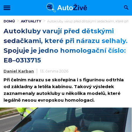
DOMŮ
AKTUALITY
Autokluby varují před dětskými sedačkami, které při ná
Autokluby varují před dětskými
sedačkami, které při nárazu selhaly.
Spojuje je jedno homologační číslo:
E8–0313715
Daniel Karban
13. června 2026
Při čelním nárazu se skořepina i s figurínou odtrhla
od základny a letěla kabinou. Takový výsledek
zaznamenaly autokluby u několika modelů, které
legálně nesou evropskou homologaci.