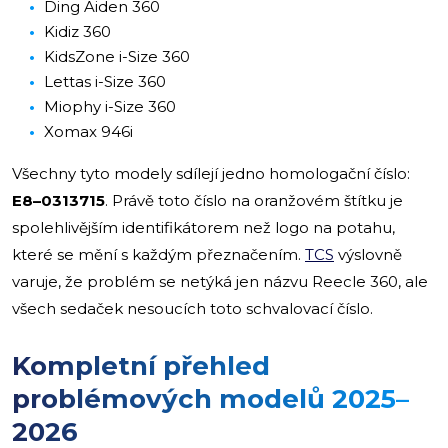
Ding Aiden 360
Kidiz 360
KidsZone i-Size 360
Lettas i-Size 360
Miophy i-Size 360
Xomax 946i
Všechny tyto modely sdílejí jedno homologační číslo:
E8–0313715
. Právě toto číslo na oranžovém štítku je
spolehlivějším identifikátorem než logo na potahu,
které se mění s každým přeznačením.
TCS
výslovně
varuje, že problém se netýká jen názvu Reecle 360, ale
všech sedaček nesoucích toto schvalovací číslo.
Kompletní přehled
problémových modelů 2025–
2026