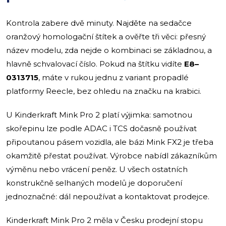
Kontrola zabere dvě minuty. Najděte na sedačce
oranžový homologační štítek a ověřte tři věci: přesný
název modelu, zda nejde o kombinaci se základnou, a
hlavně schvalovací číslo. Pokud na štítku vidíte
E8–
0313715
, máte v rukou jednu z variant propadlé
platformy Reecle, bez ohledu na značku na krabici.
U Kinderkraft Mink Pro 2 platí výjimka: samotnou
skořepinu lze podle ADAC i TCS dočasně používat
připoutanou pásem vozidla, ale bázi Mink FX2 je třeba
okamžitě přestat používat. Výrobce nabídl zákazníkům
výměnu nebo vrácení peněz. U všech ostatních
konstrukčně selhaných modelů je doporučení
jednoznačné: dál nepoužívat a kontaktovat prodejce.
Kinderkraft Mink Pro 2 měla v Česku prodejní stopu