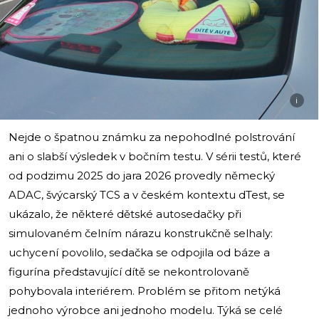
i
Nejde o špatnou známku za nepohodlné polstrování
ani o slabší výsledek v bočním testu. V sérii testů, které
od podzimu 2025 do jara 2026 provedly německý
ADAC, švýcarský TCS a v českém kontextu dTest, se
ukázalo, že některé dětské autosedačky při
simulovaném čelním nárazu konstrukčně selhaly:
uchycení povolilo, sedačka se odpojila od báze a
figurína představující dítě se nekontrolovaně
pohybovala interiérem. Problém se přitom netýká
jednoho výrobce ani jednoho modelu. Týká se celé