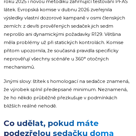
roku 2025 i novou metodiku zahrnující testování PFAS
látek. Evropská komise v dubnu 2026 zveřejnila
výsledky vlastní dozorové kampaně v osmi členských
zemích: z devíti prověřených sedaček jich sedm
neprošlo ani dynamickými požadavky R129. Většina
měla problémy už při statických kontrolách. Komise
přitom upozornila, že současná pravidla specificky
neprověřují všechny scénáře u 360° otočných
mechanismů.
Jinými slovy: štítek s homologací na sedačce znamená,
že výrobek splnil předepsané minimum. Neznamená,
že ho někdo průběžně přezkušuje v podmínkách
bližších reálné nehodě.
Co udělat, pokud máte
podezřelou sedačku doma