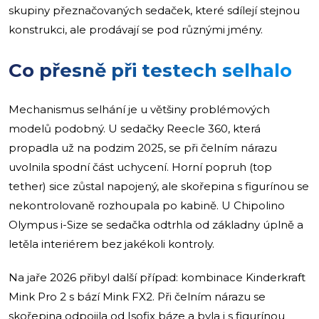
skupiny přeznačovaných sedaček, které sdílejí stejnou
konstrukci, ale prodávají se pod různými jmény.
Co přesně při testech selhalo
Mechanismus selhání je u většiny problémových
modelů podobný. U sedačky Reecle 360, která
propadla už na podzim 2025, se při čelním nárazu
uvolnila spodní část uchycení. Horní popruh (top
tether) sice zůstal napojený, ale skořepina s figurínou se
nekontrolovaně rozhoupala po kabině. U Chipolino
Olympus i-Size se sedačka odtrhla od základny úplně a
letěla interiérem bez jakékoli kontroly.
Na jaře 2026 přibyl další případ: kombinace Kinderkraft
Mink Pro 2 s bází Mink FX2. Při čelním nárazu se
skořepina odpojila od Isofix báze a byla i s figurínou