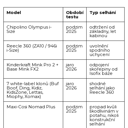
Model
Období
Typ selhání
testu
Chipolino Olympus i-
podzim
odtržení od
Size
2025
základny, let
kabinou
Reecle 360 (ZA10 / 946i
podzim
uvolnění
i-Size)
2025
spodního
uchycení
Kinderkraft Mink Pro 2 +
jaro
odpojení
Base Mink FX2
2026
skořepiny od
Isofix báze
7 white-label klonů (Buf
jaro
shodné
Boof, Ding, Kidiz,
2026
selhání jako
KidsZone, Lettas,
Reecle 360
Miophy, Xomax)
Maxi-Cosi Nomad Plus
podzim
propad kvůli
2025
škodlivinám v
potahu, nikoli
konstrukční
selhání