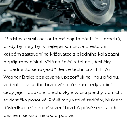
i
Představte si situaci: auto má najeto pár tisíc kilometrů,
brzdy by měly být v nejlepší kondici, a přesto při
každém zastavení na křižovatce z předního kola zazní
nepříjemný pískot. Většina řidičů si řekne „destičky“,
případně „to se rozjezdí“. Jenže technici z HELLA i
Wagner Brake opakovaně upozorňují na jinou příčinu,
vedení plovoucího brzdového třmenu. Tedy vodicí
čepy, jejich pouzdra, prachovky a vodicí plechy, po nichž
se destička posouvá. Právě tady vzniká zadírání, hluk a v
důsledku i reálné poškození brzd. A právě sem se při
běžném servisu málokdo podívá.