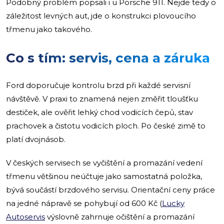
Podobný problém popsali i u Porsche 911. Nejde tedy o
záležitost levných aut, jde o konstrukci plovoucího
třmenu jako takového.
Co s tím: servis, cena a záruka
Ford doporučuje kontrolu brzd při každé servisní
návštěvě. V praxi to znamená nejen změřit tloušťku
destiček, ale ověřit lehký chod vodicích čepů, stav
prachovek a čistotu vodicích ploch. Po české zimě to
platí dvojnásob.
V českých servisech se vyčištění a promazání vedení
třmenu většinou neúčtuje jako samostatná položka,
bývá součástí brzdového servisu. Orientační ceny práce
na jedné nápravě se pohybují od 600 Kč (
Lucky
Autoservis
výslovně zahrnuje očištění a promazání