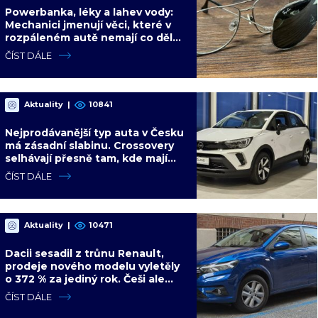
Powerbanka, léky a lahev vody:
Mechanici jmenují věci, které v
rozpáleném autě nemají co dělat.
Hrozí i požár
ČÍST DÁLE
Aktuality
|
10841
Nejprodávanější typ auta v Česku
má zásadní slabinu. Crossovery
selhávají přesně tam, kde mají
být nejsilnější
ČÍST DÁLE
Aktuality
|
10471
Dacii sesadil z trůnu Renault,
prodeje nového modelu vyletěly
o 372 % za jediný rok. Češi ale
jedou svojí pohádku
ČÍST DÁLE