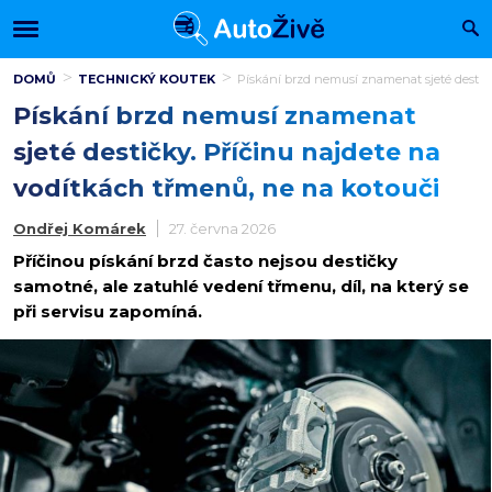
DOMŮ
TECHNICKÝ KOUTEK
Pískání brzd nemusí znamenat sjeté destičk
Pískání brzd nemusí znamenat
sjeté destičky. Příčinu najdete na
vodítkách třmenů, ne na kotouči
Ondřej Komárek
27. června 2026
Příčinou pískání brzd často nejsou destičky
samotné, ale zatuhlé vedení třmenu, díl, na který se
při servisu zapomíná.