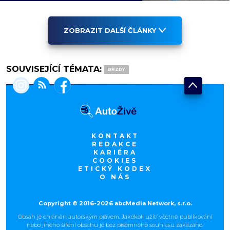
ZOBRAZIT DALŠÍ ČLÁNKY
SOUVISEJÍCÍ TÉMATA:
BRZDY
KONTAKT
REDAKCE
KARIÉRA
COOKIES
ETICKÝ KODEX
O NÁS
Copyright © 2016-2026 abcMedia Network, s.r.o.
Obsah je chráněn autorským právem. Jakékoli užití včetně publikování
nebo jiného šíření obsahu je bez písemného souhlasu zakázáno.