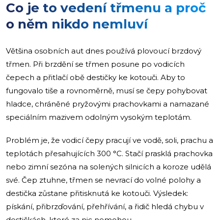
Co je to vedení třmenu a proč
o něm nikdo nemluví
Většina osobních aut dnes používá plovoucí brzdový
třmen. Při brzdění se třmen posune po vodicích
čepech a přitlačí obě destičky ke kotouči. Aby to
fungovalo tiše a rovnoměrně, musí se čepy pohybovat
hladce, chráněné pryžovými prachovkami a namazané
speciálním mazivem odolným vysokým teplotám.
Problém je, že vodicí čepy pracují ve vodě, soli, prachu a
teplotách přesahujících 300 °C. Stačí prasklá prachovka
nebo zimní sezóna na solených silnicích a koroze udělá
své. Čep ztuhne, třmen se nevrací do volné polohy a
destička zůstane přitisknutá ke kotouči. Výsledek:
pískání, přibrzďování, přehřívání, a řidič hledá chybu v
destičkách, které za nic nemohou.