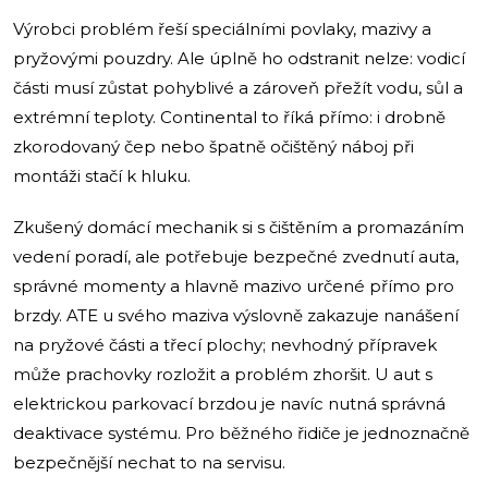
Výrobci problém řeší speciálními povlaky, mazivy a
pryžovými pouzdry. Ale úplně ho odstranit nelze: vodicí
části musí zůstat pohyblivé a zároveň přežít vodu, sůl a
extrémní teploty. Continental to říká přímo: i drobně
zkorodovaný čep nebo špatně očištěný náboj při
montáži stačí k hluku.
Zkušený domácí mechanik si s čištěním a promazáním
vedení poradí, ale potřebuje bezpečné zvednutí auta,
správné momenty a hlavně mazivo určené přímo pro
brzdy. ATE u svého maziva výslovně zakazuje nanášení
na pryžové části a třecí plochy; nevhodný přípravek
může prachovky rozložit a problém zhoršit. U aut s
elektrickou parkovací brzdou je navíc nutná správná
deaktivace systému. Pro běžného řidiče je jednoznačně
bezpečnější nechat to na servisu.