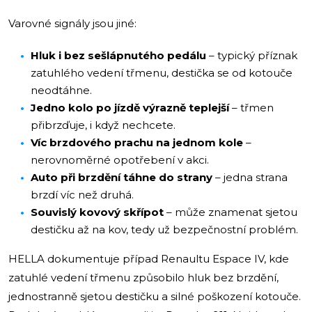
Varovné signály jsou jiné:
Hluk i bez sešlápnutého pedálu
– typický příznak
zatuhlého vedení třmenu, destička se od kotouče
neodtáhne.
Jedno kolo po jízdě výrazně teplejší
– třmen
přibrzďuje, i když nechcete.
Víc brzdového prachu na jednom kole
–
nerovnoměrné opotřebení v akci.
Auto při brzdění táhne do strany
– jedna strana
brzdí víc než druhá.
Souvislý kovový skřípot
– může znamenat sjetou
destičku až na kov, tedy už bezpečnostní problém.
HELLA dokumentuje případ Renaultu Espace IV, kde
zatuhlé vedení třmenu způsobilo hluk bez brzdění,
jednostranně sjetou destičku a silné poškození kotouče.