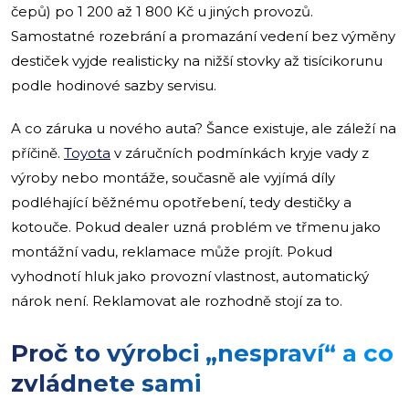
čepů) po 1 200 až 1 800 Kč u jiných provozů.
Samostatné rozebrání a promazání vedení bez výměny
destiček vyjde realisticky na nižší stovky až tisícikorunu
podle hodinové sazby servisu.
A co záruka u nového auta? Šance existuje, ale záleží na
příčině.
Toyota
v záručních podmínkách kryje vady z
výroby nebo montáže, současně ale vyjímá díly
podléhající běžnému opotřebení, tedy destičky a
kotouče. Pokud dealer uzná problém ve třmenu jako
montážní vadu, reklamace může projít. Pokud
vyhodnotí hluk jako provozní vlastnost, automatický
nárok není. Reklamovat ale rozhodně stojí za to.
Proč to výrobci „nespraví“ a co
zvládnete sami