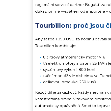
regionální servisní partner Bugatti“ za r
důkaz, přímé vysvětlení od importéra v 
Tourbillon: proč jsou č
Aby sazba 1 350 USD za hodinu dávala smy
Tourbillon kombinuje:
8,3litrový atmosférický motor V16
tři elektromotory a baterii 25 kWh (
systémový výkon 1 800 koní
ruční montáž v Molsheimu ve Franci
celkovou produkci 250 kusů
Každý díl je zakázkový, každý mechanik 
katastrofálně drahá. V takovém prostředí
automaticky oprávněná. Soud to teprve 