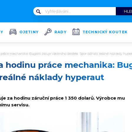
TY
OJETINY
RADY
TECHNICKÝ KOUTEK
práce mechanika: Bugatti žaluje vlastního dealera. Spor odhalil reálné náklady hype
a hodinu práce mechanika: Buga
l reálné náklady hyperaut
uje za hodinu záruční práce 1 350 dolarů. Výrobce mu
nímu servisu.