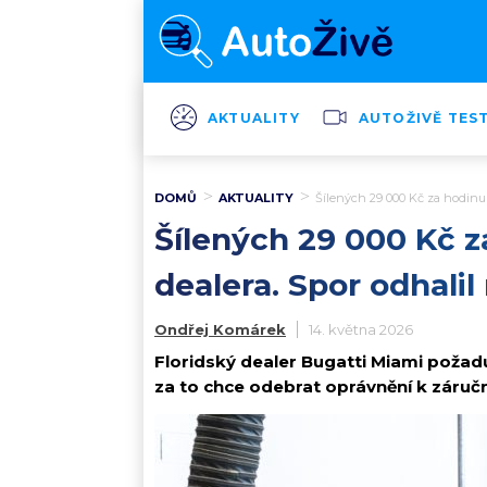
AKTUALITY
AUTOŽIVĚ TES
DOMŮ
AKTUALITY
Šílených 29 000 Kč za hodinu 
Šílených 29 000 Kč z
dealera. Spor odhali
Ondřej Komárek
14. května 2026
Floridský dealer Bugatti Miami požad
za to chce odebrat oprávnění k záruč