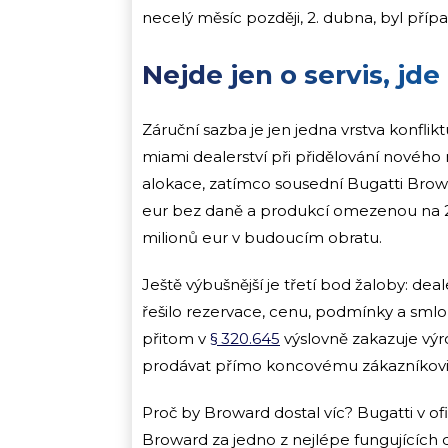
necelý měsíc později, 2. dubna, byl příp
Nejde jen o servis, jd
Záruční sazba je jen jedna vrstva konflik
miami dealerství při přidělování novéh
alokace, zatímco sousední Bugatti Browa
eur bez daně a produkcí omezenou na 
milionů eur v budoucím obratu.
Ještě výbušnější je třetí bod žaloby: dea
řešilo rezervace, cenu, podmínky a smlou
přitom v
§ 320.645
výslovně zakazuje výro
prodávat přímo koncovému zákazníkovi
Proč by Broward dostal víc? Bugatti v of
Broward za jedno z nejlépe fungujících 