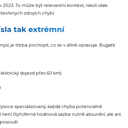
ok 2023. To může být relevantní kontext, nikoli však
otevřených zdrojích chybí.
ísla tak extrémní
sl, je třeba pochopit, co se v dílně opravuje. Bugatti
elektrický dojezd přes 60 km)
i
vysoce specializovaný, každá chyba potenciálně
 není čtyřciferná hodinová sazba nutně absurdní, ale ani
posoudí.