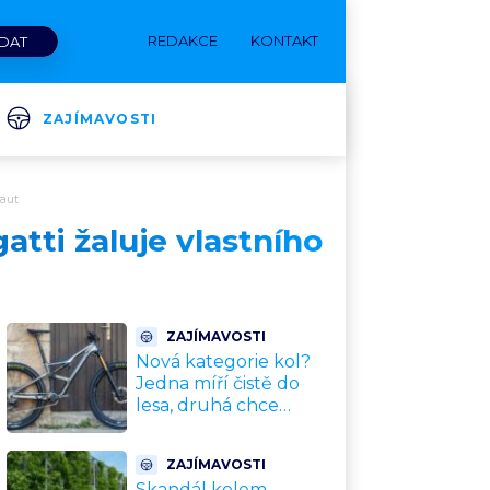
REDAKCE
KONTAKT
ZAJÍMAVOSTI
raut
tti žaluje vlastního
ZAJÍMAVOSTI
Nová kategorie kol?
Jedna míří čistě do
lesa, druhá chce
nahradit dnešní
silničky. Cyklisté mají
ZAJÍMAVOSTI
rozporuplné názory
Skandál kolem