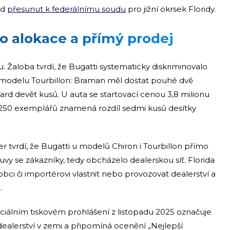
ad
přesunut k federálnímu soudu
pro jižní okrsek Floridy.
e o alokace a přímý prodej
tu. Žaloba tvrdí, že Bugatti systematicky diskriminovalo
o modelu Tourbillon: Braman měl dostat pouhé dvě
rd devět kusů. U auta se startovací cenou 3,8 milionu
250 exemplářů znamená rozdíl sedmi kusů desítky
ler tvrdí, že Bugatti u modelů Chiron i Tourbillon přímo
vy se zákazníky, tedy obcházelo dealerskou síť. Florida
bci či importérovi vlastnit nebo provozovat dealerství a
.
iciálním tiskovém prohlášení z listopadu 2025 označuje
dealerství v zemi a připomíná ocenění „Nejlepší