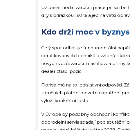
Už deset hodin záruční práce při sazbě 1
díly s přirážkou 160 % a jediná větší opr
Kdo drží moc v byzny
Celý spor odhaluje fundamentální napětí
certifikovaných techniků a vztahů s klien
nových vozů, záruční cashflow a přímý ko
dealer ztrácí pozici.
Florida má na to legislativní odpověď. 
záručních plateb i odvetná opatření proti
vyloží konkrétní fakta.
V Evropě by podobný obchodní konflikt mo
poprodejní servis spadají pod soutěžní
vozidla, která běží do května 2028. Flor