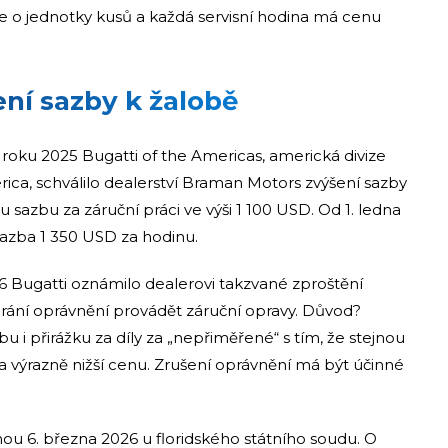
je o jednotky kusů a každá servisní hodina má cenu
ení sazby k žalobě
 roku 2025 Bugatti of the Americas, americká divize
ca, schválilo dealerství Braman Motors zvýšení sazby
sazbu za záruční práci ve výši 1 100 USD. Od 1. ledna
azba 1 350 USD za hodinu.
26 Bugatti oznámilo dealerovi takzvané zproštění
brání oprávnění provádět záruční opravy. Důvod?
u i přirážku za díly za „nepřiměřené“ s tím, že stejnou
ů za výrazně nižší cenu. Zrušení oprávnění má být účinné
 6. března 2026 u floridského státního soudu. O