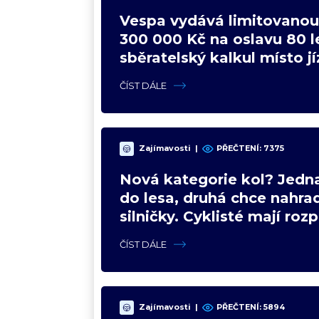
Vespa vydává limitovanou 
300 000 Kč na oslavu 80 le
sběratelský kalkul místo j
upgradu
ČÍST DÁLE
Zajímavosti
|
PŘEČTENÍ:
7375
Nová kategorie kol? Jedna
do lesa, druhá chce nahrad
silničky. Cyklisté mají roz
názory
ČÍST DÁLE
Zajímavosti
|
PŘEČTENÍ:
5894