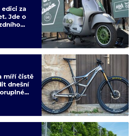
edici za
t. Jde o
ízdního
 míří čistě
it dnešní
poruplné