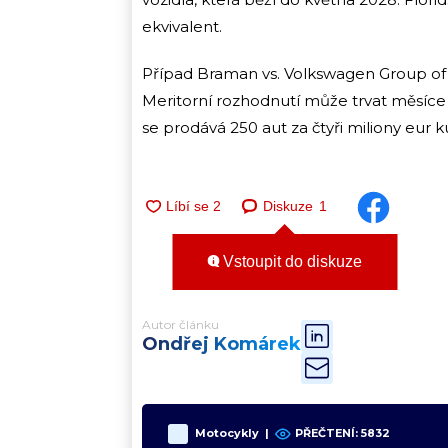
ekvivalent.
Případ Braman vs. Volkswagen Group of A
Meritorní rozhodnutí může trvat měsíce 
se prodává 250 aut za čtyři miliony eur k
Diskuze
1
Vstoupit do diskuze
Autor článku
Ondřej Komárek
Motocykly
|
PŘEČTENÍ:
5832