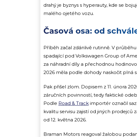
drahý je byznys s hyperauty, kde se boju
malého ojetého vozu.
Časová osa: od schvál
Příběh začal zdánlivě rutinně. V průběhu
spadající pod Volkswagen Group of Ameri
za náhradní díly a přechodnou hodinovou 
2026 měla podle dohody naskočit plná s
Pak přišel zlom. Dopisem z 11. února 20
záručních povinností, tedy faktické ode
Podle
Road & Track
importér označil sazb
kvalitu servisu zajistí od jiných prodejc
od 12. května 2026.
Braman Motors reagoval žalobou podanou