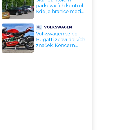
parkovacích kontrol:
Kde je hranice mezi
kávou a úplatkem?
Malé město, malá
VOLKSWAGEN
výhoda, velký
Volkswagen se po
problém
Bugatti zbaví dalších
značek. Koncern
přiznal, že jeho dekády
fungující model je u
konce