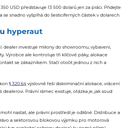
 350 USD představuje 13 500 dolarů jen za práci. Přidejte
ava se snadno vyšplhá do šesticiferných částek v dolarech.
su hyperaut
: dealer investuje miliony do showroomu, vybavení,
ty. Výrobce ale kontroluje tři klíčové páky, alokace
ntakt se zákazníkem. Stačí otočit jednou z nich a
Zákon
§ 320.64
výslovně řeší diskriminační alokace, vrácení
 dealerovi. Právní rámec existuje, otázka je, jak soud
hl nastat, ale právní prostředí je odlišné. Distribuce a
 právo a sektorovou blokovou výjimku pro motorová
idský typ explicitní ochrany dealerů tu nemá přímý