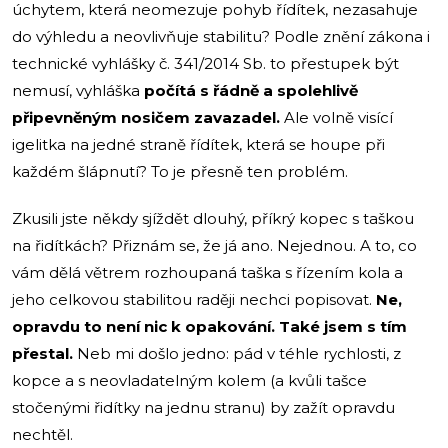
úchytem, která neomezuje pohyb řídítek, nezasahuje
do výhledu a neovlivňuje stabilitu? Podle znění zákona i
technické vyhlášky č. 341/2014 Sb. to přestupek být
nemusí, vyhláška
počítá s řádně a spolehlivě
připevněným nosičem zavazadel.
Ale volně visící
igelitka na jedné straně řídítek, která se houpe při
každém šlápnutí? To je přesně ten problém.
Zkusili jste někdy sjíždět dlouhý, příkrý kopec s taškou
na řidítkách? Přiznám se, že já ano. Nejednou. A to, co
vám dělá větrem rozhoupaná taška s řízením kola a
jeho celkovou stabilitou raději nechci popisovat.
Ne,
opravdu to není nic k opakování. Také jsem s tím
přestal.
Neb mi došlo jedno: pád v téhle rychlosti, z
kopce a s neovladatelným kolem (a kvůli tašce
stočenými řidítky na jednu stranu) by zažít opravdu
nechtěl.