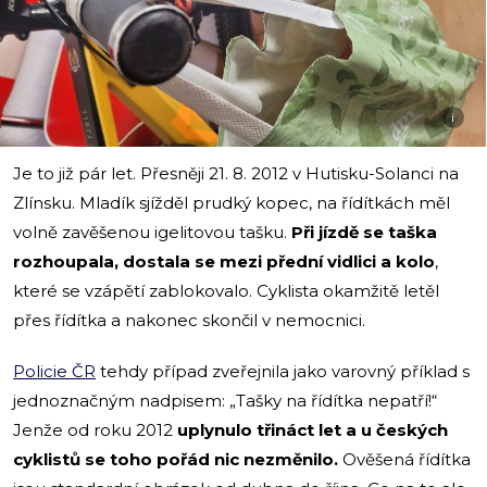
i
Je to již pár let. Přesněji 21. 8. 2012 v Hutisku-Solanci na
Zlínsku. Mladík sjížděl prudký kopec, na řídítkách měl
volně zavěšenou igelitovou tašku.
Při jízdě se taška
rozhoupala, dostala se mezi přední vidlici a kolo
,
které se vzápětí zablokovalo. Cyklista okamžitě letěl
přes řídítka a nakonec skončil v nemocnici.
Policie ČR
tehdy případ zveřejnila jako varovný příklad s
jednoznačným nadpisem: „Tašky na řídítka nepatří!“
Jenže od roku 2012
uplynulo třináct let a u českých
cyklistů se toho pořád nic nezměnilo.
Ověšená řídítka