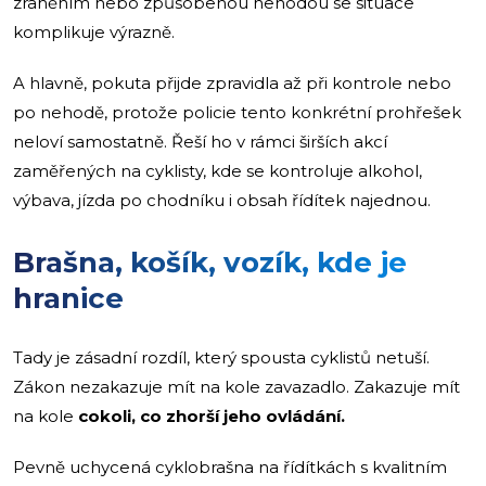
zraněním nebo způsobenou nehodou se situace
komplikuje výrazně.
A hlavně, pokuta přijde zpravidla až při kontrole nebo
po nehodě, protože policie tento konkrétní prohřešek
neloví samostatně. Řeší ho v rámci širších akcí
zaměřených na cyklisty, kde se kontroluje alkohol,
výbava, jízda po chodníku i obsah řídítek najednou.
Brašna, košík, vozík, kde je
hranice
Tady je zásadní rozdíl, který spousta cyklistů netuší.
Zákon nezakazuje mít na kole zavazadlo. Zakazuje mít
na kole
cokoli, co zhorší jeho ovládání.
Pevně uchycená cyklobrašna na řídítkách s kvalitním