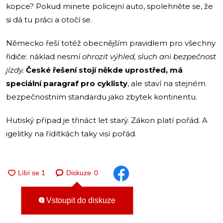
kopce? Pokud minete policejní auto, spolehněte se, že
si dá tu práci a otočí se.
Německo řeší totéž obecnějším pravidlem pro všechny
řidiče: náklad nesmí
ohrozit výhled, sluch ani bezpečnost
jízdy.
České řešení stojí někde uprostřed, má
speciální paragraf pro cyklisty
, ale staví na stejném
bezpečnostním standardu jako zbytek kontinentu.
Hutiský případ je třináct let starý. Zákon platí pořád. A
igelitky na řídítkách taky visí pořád.
Diskuze
0
Vstoupit do diskuze