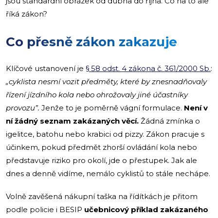
jsou standardní obrázek od dubna do října. Co na to ale
říká zákon?
Co přesně zákon zakazuje
Klíčové ustanovení je
§ 58 odst. 4 zákona č. 361/2000 Sb.
:
„cyklista nesmí vozit předměty, které by znesnadňovaly
řízení jízdního kola nebo ohrožovaly jiné účastníky
provozu”.
Jenže to je poměrně vágní formulace.
Není v
ní žádný seznam zakázaných věcí.
Žádná zmínka o
igelitce, batohu nebo krabici od pizzy. Zákon pracuje s
účinkem, pokud předmět zhorší ovládání kola nebo
představuje riziko pro okolí, jde o přestupek. Jak ale
dnes a denně vidíme, nemálo cyklistů to stále nechápe.
Volně zavěšená nákupní taška na řídítkách je přitom
podle policie i BESIP
učebnicový příklad zakázaného