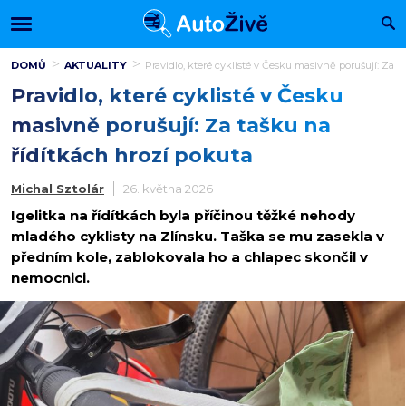
DOMŮ
AKTUALITY
Pravidlo, které cyklisté v Česku masivně porušují: Za t
Pravidlo, které cyklisté v Česku
masivně porušují: Za tašku na
řídítkách hrozí pokuta
Michal Sztolár
26. května 2026
Igelitka na řídítkách byla příčinou těžké nehody
mladého cyklisty na Zlínsku. Taška se mu zasekla v
předním kole, zablokovala ho a chlapec skončil v
nemocnici.