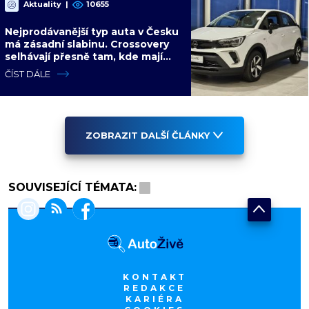
Aktuality
|
10655
Nejprodávanější typ auta v Česku
má zásadní slabinu. Crossovery
selhávají přesně tam, kde mají
být nejsilnější
ČÍST DÁLE
ZOBRAZIT DALŠÍ ČLÁNKY
SOUVISEJÍCÍ TÉMATA:
KONTAKT
REDAKCE
KARIÉRA