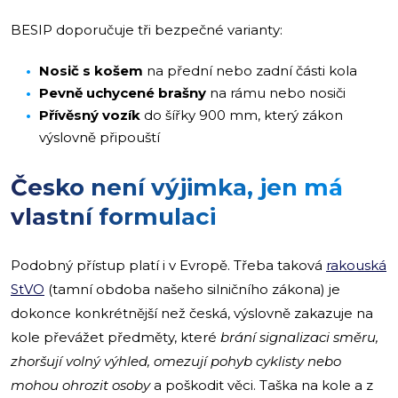
BESIP doporučuje tři bezpečné varianty:
Nosič s košem
na přední nebo zadní části kola
Pevně uchycené brašny
na rámu nebo nosiči
Přívěsný vozík
do šířky 900 mm, který zákon
výslovně připouští
Česko není výjimka, jen má
vlastní formulaci
Podobný přístup platí i v Evropě. Třeba taková
rakouská
StVO
(tamní obdoba našeho silničního zákona) je
dokonce konkrétnější než česká, výslovně zakazuje na
kole převážet předměty, které
brání signalizaci směru,
zhoršují volný výhled, omezují pohyb cyklisty nebo
mohou ohrozit osoby
a poškodit věci. Taška na kole a z