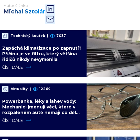
Autor článku
Michal Sztolár
Technický koutek
|
7037
Zapáchá klimatizace po zapnutí?
Příčina je ve filtru, který většina
řidičů nikdy nevyměnila
ČÍST DÁLE
Aktuality
|
12269
Powerbanka, léky a lahev vody:
Mechanici jmenují věci, které v
rozpáleném autě nemají co dělat.
Hrozí i požár
ČÍST DÁLE