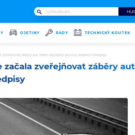
TY
OJETINY
RADY
TECHNICKÝ KOUTEK
la zveřejňovat záběry aut, které nejčastěji porušují dopravní předpisy
ie začala zveřejňovat záběry aut
edpisy