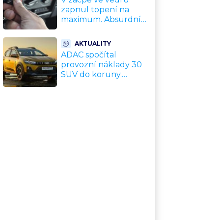
zapnul topení na
maximum. Absurdní
trik zachrání motor
před opravou za
AKTUALITY
desítky tisíc
ADAC spočítal
provozní náklady 30
SUV do koruny.
Nejlevnější vyjde na
tisíce Kč měsíčně,
nejdražší na
trojnásobek