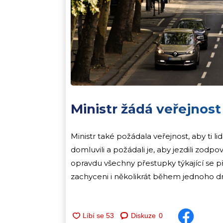
Ministr žádá veřejnost
Ministr také požádala veřejnost, aby ti lid
domluvili a požádali je, aby jezdili zodp
opravdu všechny přestupky týkající se pře
zachyceni i několikrát během jednoho dn
Diskuze
0