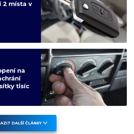
í 2 místa v
opení na
achrání
ítky tisíc
AZIT DALŠÍ ČLÁNKY