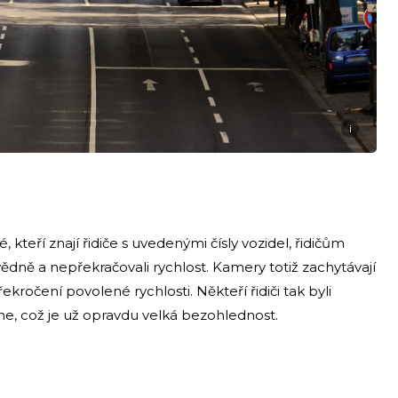
i
é, kteří znají řidiče s uvedenými čísly vozidel, řidičům
ovědně a nepřekračovali rychlost. Kamery totiž zachytávají
kročení povolené rychlosti. Někteří řidiči tak byli
e, což je už opravdu velká bezohlednost.