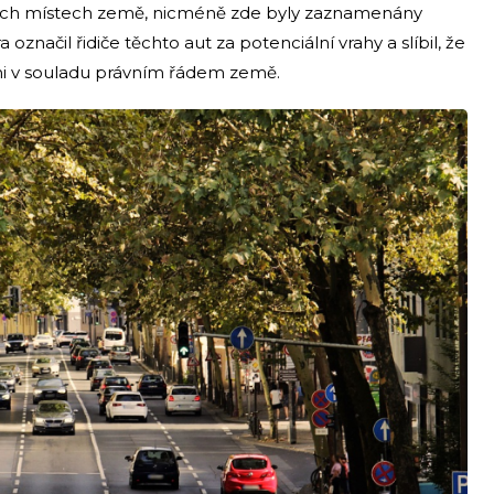
iných místech země, nicméně zde byly zaznamenány
značil řidiče těchto aut za potenciální vrahy a slíbil, že
ni v souladu právním řádem země.