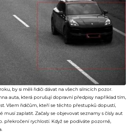
, by si měli řidiči dávat na všech silnicích pozor.
hna auta, která porušují dopravní předpisy například tím,
t. Všem řidičům, kteří se těchto přestupků dopustí,
 musí zaplatit. Začaly se objevovat seznamy s čísly aut
p. překročení rychlostí. Když se podíváte pozorně,
a.