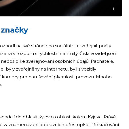
i
 značky
zhodl na své stránce na sociální síti zveřejnit počty
ízena v rozporu s rychlostními limity. Čísla vozidel jsou
 nedošlo ke zveřejňování osobních údajů. Pachatelé,
del byly zveřejněny na internetu, byli s vozidly
í kamery pro narušování plynulosti provozu. Mnoho
h.
adají do oblasti Kyjeva a oblasti kolem Kyjeva. Právě
cké zaznamenávání dopravních přestupků. Překračování