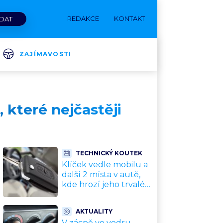
REDAKCE
KONTAKT
ZAJÍMAVOSTI
, které nejčastěji
TECHNICKÝ KOUTEK
Klíček vedle mobilu a
další 2 místa v autě,
kde hrozí jeho trvalé
poškození a
znefunkčnění
AKTUALITY
V zácpě ve vedru