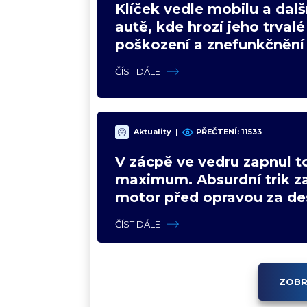
Klíček vedle mobilu a dalš
autě, kde hrozí jeho trvalé
poškození a znefunkčnění
ČÍST DÁLE
Aktuality
|
PŘEČTENÍ:
11533
V zácpě ve vedru zapnul t
maximum. Absurdní trik z
motor před opravou za des
ČÍST DÁLE
ZOBR