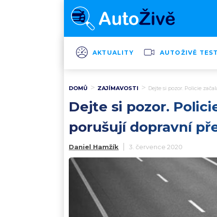
AKTUALITY
AUTOŽIVĚ TES
DOMŮ
ZAJÍMAVOSTI
Dejte si pozor. Policie zača
Dejte si pozor. Polic
porušují dopravní př
Daniel Hamžík
3. července 2020