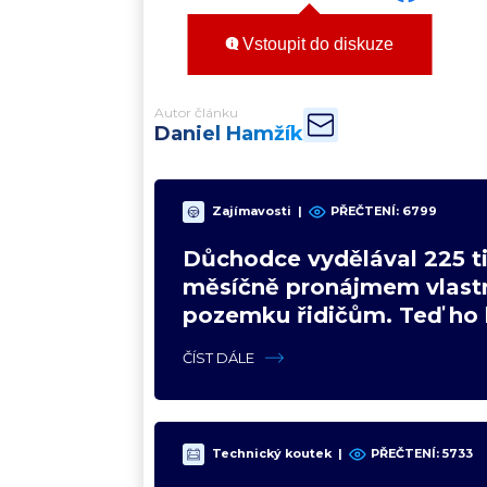
Vstoupit do diskuze
Autor článku
Daniel Hamžík
Zajímavosti
|
PŘEČTENÍ:
6799
Důchodce vydělával 225 ti
měsíčně pronájmem vlast
pozemku řidičům. Teď ho 
čeká soud
ČÍST DÁLE
Technický koutek
|
PŘEČTENÍ:
5733