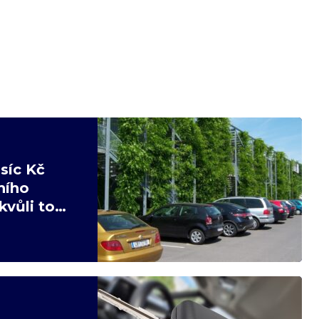
síc Kč
ního
kvůli tomu