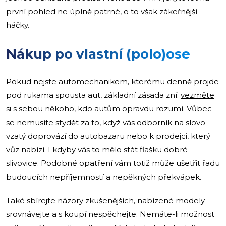
první pohled ne úplně patrné, o to však zákeřnější
háčky.
Nákup po vlastní (polo)ose
Pokud nejste automechanikem, kterému denně projde
pod rukama spousta aut, základní zásada zní:
vezměte
si s sebou někoho, kdo autům opravdu rozumí
. Vůbec
se nemusíte stydět za to, když vás odborník na slovo
vzatý doprovází do autobazaru nebo k prodejci, který
vůz nabízí. I kdyby vás to mělo stát flašku dobré
slivovice. Podobné opatření vám totiž může ušetřit řadu
budoucích nepříjemností a nepěkných překvápek.
Také sbírejte názory zkušenějších, nabízené modely
srovnávejte a s koupí nespěchejte. Nemáte-li možnost