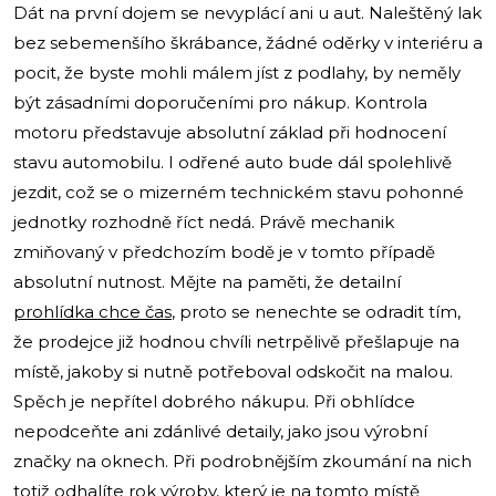
Dát na první dojem se nevyplácí ani u aut. Naleštěný lak
bez sebemenšího škrábance, žádné oděrky v interiéru a
pocit, že byste mohli málem jíst z podlahy, by neměly
být zásadními doporučeními pro nákup. Kontrola
motoru představuje absolutní základ při hodnocení
stavu automobilu. I odřené auto bude dál spolehlivě
jezdit, což se o mizerném technickém stavu pohonné
jednotky rozhodně říct nedá. Právě mechanik
zmiňovaný v předchozím bodě je v tomto případě
absolutní nutnost. Mějte na paměti, že detailní
prohlídka chce čas
, proto se nenechte se odradit tím,
že prodejce již hodnou chvíli netrpělivě přešlapuje na
místě, jakoby si nutně potřeboval odskočit na malou.
Spěch je nepřítel dobrého nákupu. Při obhlídce
nepodceňte ani zdánlivé detaily, jako jsou výrobní
značky na oknech. Při podrobnějším zkoumání na nich
totiž odhalíte rok výroby, který je na tomto místě