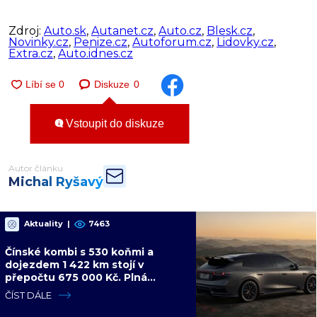
Zdroj:
Auto.sk
,
Autanet.cz
,
Auto.cz
,
Blesk.cz
,
Novinky.cz
,
Penize.cz
,
Autoforum.cz
,
Lidovky.cz
,
Extra.cz
,
Auto.idnes.cz
Diskuze
0
Vstoupit do diskuze
Autor článku
Michal Ryšavý
Aktuality
|
7463
Čínské kombi s 530 koňmi a
dojezdem 1 422 km stojí v
přepočtu 675 000 Kč. Plná
výbava je v ceně, VW a BMW mají
ČÍST DÁLE
problém