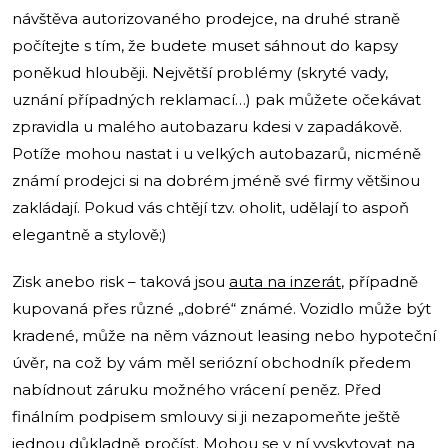
návštěva autorizovaného prodejce, na druhé straně
počítejte s tím, že budete muset sáhnout do kapsy
poněkud hlouběji. Největší problémy (skryté vady,
uznání případných reklamací…) pak můžete očekávat
zpravidla u malého autobazaru kdesi v zapadákově.
Potíže mohou nastat i u velkých autobazarů, nicméně
známí prodejci si na dobrém jméně své firmy většinou
zakládají. Pokud vás chtějí tzv. oholit, udělají to aspoň
elegantně a stylově;)
Zisk anebo risk – taková jsou
auta na inzerát
, případně
kupovaná přes různé „dobré“ známé. Vozidlo může být
kradené, může na něm váznout leasing nebo hypoteční
úvěr, na což by vám měl seriózní obchodník předem
nabídnout záruku možného vrácení peněz. Před
finálním podpisem smlouvy si ji nezapomeňte ještě
jednou důkladně pročíst. Mohou se v ní vyskytovat na