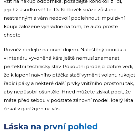
vzít na nákup odborníka, požádejte kohokoli z lidí,
jejichž úsudku věříte. Další člověk snáze zůstane
nestranným a vám nedovolí podlehnout impulzivní
koupi založené výhradně na tom, že auto prostě
chcete.
Rovněž nedejte na první dojem. Naleštěný bourák a
v interiéru vyvoněná kára ještě nemusí znamenat
perfektní technický stav. Pokoutní prodejci dobře vědí,
že k lapení naivního ptáčka stačí vyměnit volant, rukojeť
řadící páky a některé další prvky vnitřního prostoru tak,
aby nepůsobil ošuntěle. Hned můžete získat pocit, že
máte před sebou v podstatě zánovní model, který léta
čekal v garáži jen na vás.
Láska na první pohled