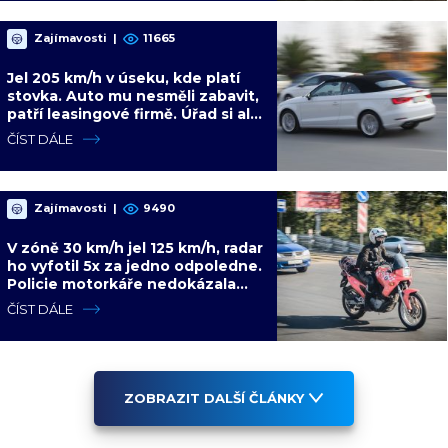
Zajímavosti
|
11665
Jel 205 km/h v úseku, kde platí
stovka. Auto mu nesměli zabavit,
patří leasingové firmě. Úřad si ale
poradil jinak
ČÍST DÁLE
Zajímavosti
|
9490
V zóně 30 km/h jel 125 km/h, radar
ho vyfotil 5x za jedno odpoledne.
Policie motorkáře nedokázala
zastavit
ČÍST DÁLE
ZOBRAZIT DALŠÍ ČLÁNKY