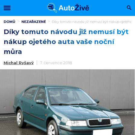
DOMŮ
NEZAŘAZENÉ
Díky tomuto návodu již nemusí být nákup ojetého a
Díky tomuto návodu již nemusí být
nákup ojetého auta vaše noční
můra
Michal Ryšavý
7. července 2018