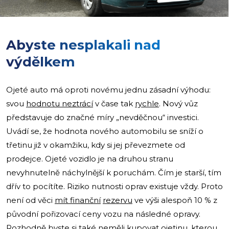
Abyste nesplakali nad
výdělkem
Ojeté auto má oproti novému jednu zásadní výhodu:
svou
hodnotu neztrácí
v čase tak
rychle
. Nový vůz
představuje do značné míry „nevděčnou“ investici.
Uvádí se, že hodnota nového automobilu se sníží o
třetinu již v okamžiku, kdy si jej převezmete od
prodejce. Ojeté vozidlo je na druhou stranu
nevyhnutelně náchylnější k poruchám. Čím je starší, tím
dřív to pocítíte. Riziko nutnosti oprav existuje vždy. Proto
není od věci
mít finanční
rezervu
ve výši alespoň 10 % z
původní pořizovací ceny vozu na následné opravy.
Rozhodně byste si také neměli kupovat ojetinu, kterou