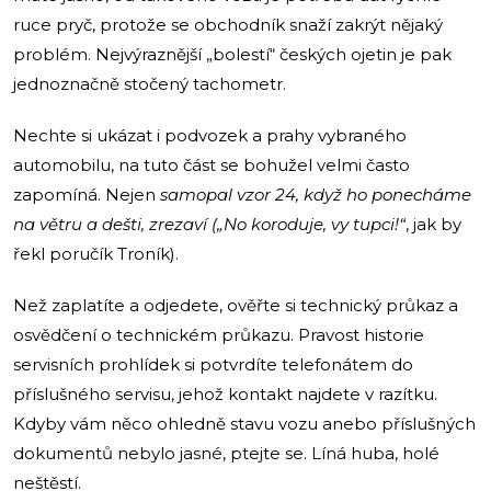
ruce pryč, protože se obchodník snaží zakrýt nějaký
problém. Nejvýraznější „bolestí“ českých ojetin je pak
jednoznačně stočený tachometr.
Nechte si ukázat i podvozek a prahy vybraného
automobilu, na tuto část se bohužel velmi často
zapomíná. Nejen
samopal vzor 24, když ho ponecháme
na větru a dešti, zrezaví („No koroduje, vy tupci!“
, jak by
řekl poručík Troník).
Než zaplatíte a odjedete, ověřte si technický průkaz a
osvědčení o technickém průkazu. Pravost historie
servisních prohlídek si potvrdíte telefonátem do
příslušného servisu, jehož kontakt najdete v razítku.
Kdyby vám něco ohledně stavu vozu anebo příslušných
dokumentů nebylo jasné, ptejte se. Líná huba, holé
neštěstí.