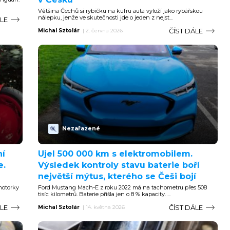
Většina Čechů si rybičku na kufru auta vyloží jako rybářskou
nálepku, jenže ve skutečnosti jde o jeden z nejst...
ÁLE
ČÍST DÁLE
Michal Sztolár
|
2. června 2026
Nezařazené
ní
Ujel 500 000 km s elektromobilem.
e.
Výsledek kontroly stavu baterie boří
největší mýtus, kterého se Češi bojí
motorky
Ford Mustang Mach-E z roku 2022 má na tachometru přes 508
tisíc kilometrů. Baterie přišla jen o 8 % kapacity. ...
ÁLE
ČÍST DÁLE
Michal Sztolár
|
14. května 2026