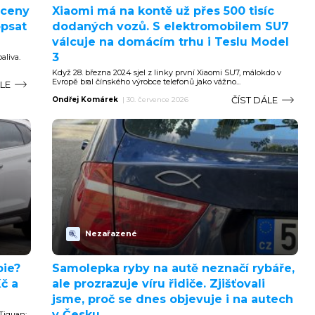
 ceny
Xiaomi má na kontě už přes 500 tisíc
opsat
dodaných vozů. S elektromobilem SU7
válcuje na domácím trhu i Teslu Model
3
aliva.
Když 28. března 2024 sjel z linky první Xiaomi SU7, málokdo v
Evropě bral čínského výrobce telefonů jako vážno...
ÁLE
ČÍST DÁLE
Ondřej Komárek
|
30. července 2026
Nezařazené
bie?
Samolepka ryby na autě neznačí rybáře,
Kč a
ale prozrazuje víru řidiče. Zjišťovali
jsme, proč se dnes objevuje i na autech
v Česku
Tiguan: