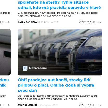
spoléháte na štěstí? Tyhle situace
odhalí, kdo má pravidla opravdu v hlavě
Ve hře je
Zip, přechod, kruhový objezd i nájezd na dálnici. Situace, které
řidiči řeší skoro denně, ale právě v nich se ...
ÁLE
ČÍST DÁLE
Kvízy AutoŽivě
|
18. března 2026
Nezařazené
ckou
Obří prodejce aut končí, stovky lidí
ník
přijdou o práci. Online doba si vybírá
svou daň
 vždy
Obří autobazar končí a trh se otřásá v základech. Důvody pádu
online prodejce ojetin však odhalují víc, než se...
ÁLE
ČÍST DÁLE
Michal Sztolár
|
29. srpna 2025