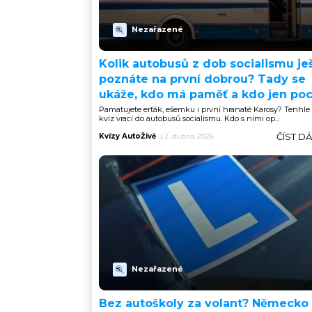
Nezařazené
Kolik autobusů z dob socialismu je
poznáte na první dobrou? Tady se
ukáže, kdo má paměť a kdo jen poc
Pamatujete erťák, ešemku i první hranaté Karosy? Tenhle 
kvíz vrací do autobusů socialismu. Kdo s nimi op...
ČÍST D
Kvízy AutoŽivě
|
2. dubna 2026
Nezařazené
Bez autoškoly za volant? Německo