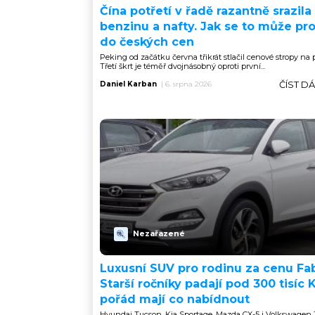
Čína potřetí v řadě razantně srazila
benzinu a nafty. Jak se to může pr
do českých cen
Peking od začátku června třikrát stlačil cenové stropy na p
Třetí škrt je téměř dvojnásobný oproti první...
ČÍST D
Daniel Karban
|
6. srpna 2026
Nezařazené
Luxusní SUV pro rodinu za cenu Fa
Starší ročníky padají pod 300 tisíc 
pořád mají co nabídnout
Hyundai Tucson, Kia Sportage, Mazda CX-5 i Volkswagen 