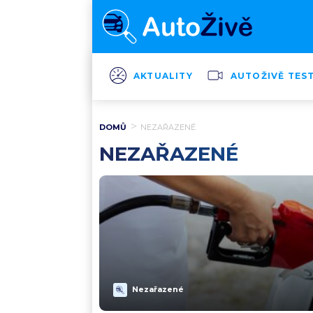
AKTUALITY
AUTOŽIVĚ TES
DOMŮ
NEZAŘAZENÉ
NEZAŘAZENÉ
Nezařazené