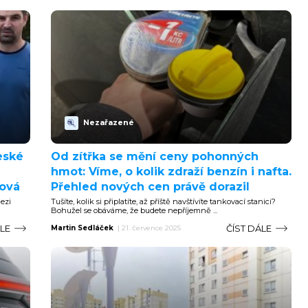
Nezařazené
eské
Od zítřka se mění ceny pohonných
hmot: Víme, o kolik zdraží benzín i nafta.
dová
Přehled nových cen právě dorazil
ezi
Tušíte, kolik si připlatíte, až příště navštívíte tankovací stanici?
Bohužel se obáváme, že budete nepříjemně ...
ÁLE
ČÍST DÁLE
Martin Sedláček
|
21. července 2025