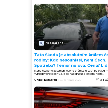
Nezařazené
Tato Škoda je absolutním králem č
rodiny: Kdo nesouhlasí, není Čech.
Spotřeba? Téměř nulová. Cena? Li
Ikona českého automobilového průmyslu patří po právu m
vyhledávané ojetiny. Má co nabídnout, a přitom nesto...
ČÍST D
Ondřej Komárek
|
23. července 2025