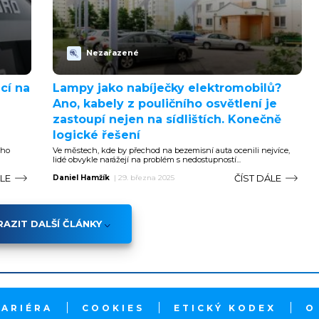
Nezařazené
cí na
Lampy jako nabíječky elektromobilů?
Ano, kabely z pouličního osvětlení je
zastoupí nejen na sídlištích. Konečně
logické řešení
ého
Ve městech, kde by přechod na bezemisní auta ocenili nejvíce,
lidé obvykle narážejí na problém s nedostupností...
ÁLE
ČÍST DÁLE
Daniel Hamžík
|
29. března 2025
AZIT DALŠÍ ČLÁNKY
KARIÉRA
COOKIES
ETICKÝ KODEX
O