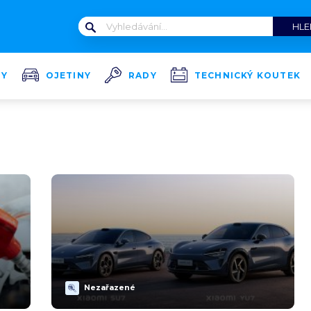
TY
OJETINY
RADY
TECHNICKÝ KOUTEK
Nezařazené