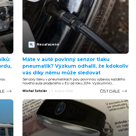
Nezařazené
iků:
Máte v autě povinný senzor tlaku
ordu,
pneumatik? Výzkum odhalil, že kdokoliv
vás díky němu může sledovat
hou
Senzory tlaku v pneumatikách jsou povinnou výbavou každého
nového auta prodaného v EU od roku 2014. Výzkumníci...
ÁLE
ČÍST DÁLE
Michal Sztolár
|
11. dubna 2026