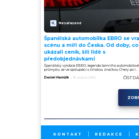
Nezařazené
Španělská automobilka EBRO se vra
scénu a míří do Česka. Od doby, co
ukázali ceník, šílí lidé s
předobjednávkami
Španělský výrobce EBRO, legenda tamního automobilov
průmyslu, se ve spolupráci s čínskou značkou Chery po l...
ČÍST D
Daniel Hamžík
|
18. dubna 2025
ZOBR
KONTAKT
REDAKCE