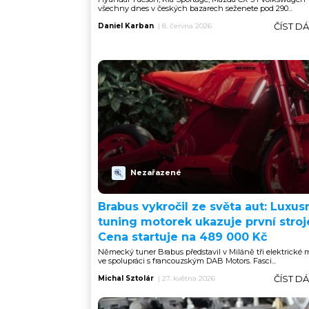
všechny dnes v českých bazarech seženete pod 290...
ČÍST D
Daniel Karban
|
8. června 2026
Nezařazené
Brabus vykročil ze světa aut: Luxus
tuning motorek ukazuje první stroj
Cena startuje na 489 000 Kč
Německý tuner Brabus představil v Miláně tři elektrické 
ve spolupráci s francouzským DAB Motors. Fasci...
ČÍST D
Michal Sztolár
|
27. května 2026