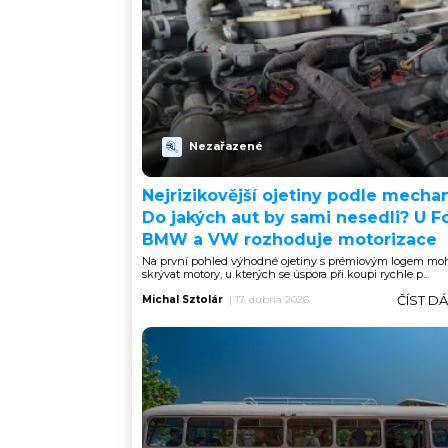
Nezařazené
Nejrizikovější ojetiny podle mechan
Do jakých aut by sami nesedli? U F
BMW a VW rozhoduje motorizace
Na první pohled výhodné ojetiny s prémiovým logem mo
skrývat motory, u kterých se úspora při koupi rychle p...
ČÍST D
Michal Sztolár
|
17. dubna 2026