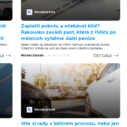
Nezařazené
ště
Zaplatit pokutu a očekávat klid?
Rakousko zavádí past, která z řidičů po
it
měsících vytáhne další peníze
retro
Jeden lístek za stěračem ve Vídni nemusí znamenat konec.
Úředníci města se umí po čase ozvat s dalšími požadav...
ÁLE
ČÍST DÁLE
Michal Sztolár
|
28. března 2026
Nezařazené
Víte si rady v běžném provozu, nebo jen