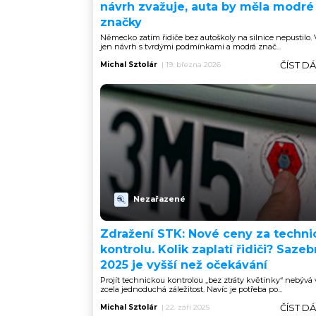
návrh zvažuje, auta by měla modré
značky
Německo zatím řidiče bez autoškoly na silnice nepustilo. 
jen návrh s tvrdými podmínkami a modrá znač...
ČÍST D
Michal Sztolár
|
19. března 2026
Nezařazené
Zdražení STK: Nové ceny za techni
kontrolu. Kolik zaplatí řidiči? Sazeb
2025 je vyšší než očekávání
Projít technickou kontrolou „bez ztráty květinky“ nebývá
zcela jednoduchá záležitost. Navíc je potřeba po...
ČÍST D
Michal Sztolár
|
22. září 2025