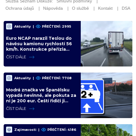
Aktuality
|
PŘEČTENÍ: 2995
Euro NCAP narazil Teslou do
návěsu kamionu rychlostí 56
km/h. Konstrukce přeřízla
kabinu, figurína neměla šanci
ČÍST DÁLE
Aktuality
|
PŘEČTENÍ: 7708
Modrá značka ve Španělsku
vypadá nevinně, ale pokuta za
ni je 200 eur. Čeští řidiči ji
zaměňují za informační ceduli
ČÍST DÁLE
Zajímavosti
|
PŘEČTENÍ: 4186