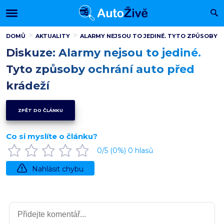
DOMŮ
AKTUALITY
ALARMY NEJSOU TO JEDINÉ. TYTO ZPŮSOBY O
Diskuze: Alarmy nejsou to jediné.
Tyto způsoby ochrání auto před
krádeží
ZPĚT DO ČLÁNKU
Co si myslíte o článku?
0
/5 (
0
%)
0
hlasů
Nahlásit chybu