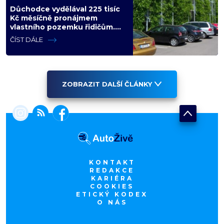
Důchodce vydělával 225 tisíc
Kč měsíčně pronájmem
vlastního pozemku řidičům.
Teď ho kvůli tomu čeká soud
ČÍST DÁLE
ZOBRAZIT DALŠÍ ČLÁNKY
KONTAKT
REDAKCE
KARIÉRA
COOKIES
ETICKÝ KODEX
O NÁS