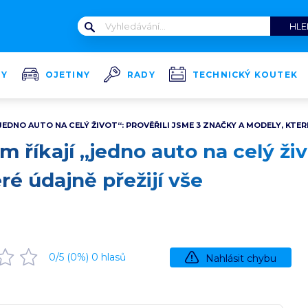
TY
OJETINY
RADY
TECHNICKÝ KOUTEK
„JEDNO AUTO NA CELÝ ŽIVOT“: PROVĚŘILI JSME 3 ZNAČKY A MODELY, KTERÉ
m říkají „jedno auto na celý živ
ré údajně přežijí vše
0
/5 (
0
%)
0
hlasů
Nahlásit chybu