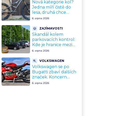
upgradu
Nová kategorie kol?
Jedna míří čistě do
lesa, druhá chce
nahradit dnešní
6. srpna 2026
silničky. Cyklisté mají
rozporuplné názory
ZAJÍMAVOSTI
Skandál kolem
parkovacích kontrol:
Kde je hranice mezi
kávou a úplatkem?
6. srpna 2026
Malé město, malá
výhoda, velký
VOLKSWAGEN
problém
Volkswagen se po
Bugatti zbaví dalších
značek. Koncern
přiznal, že jeho dekády
6. srpna 2026
fungující model je u
konce