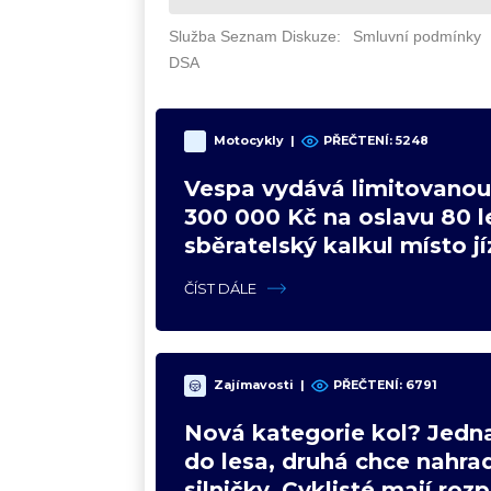
Motocykly
|
PŘEČTENÍ: 5248
Vespa vydává limitovanou 
300 000 Kč na oslavu 80 le
sběratelský kalkul místo j
upgradu
ČÍST DÁLE
Zajímavosti
|
PŘEČTENÍ: 6791
Nová kategorie kol? Jedna
do lesa, druhá chce nahrad
silničky. Cyklisté mají roz