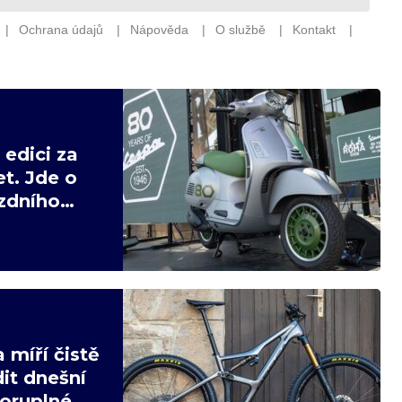
edici za
t. Jde o
ízdního
 míří čistě
it dnešní
poruplné