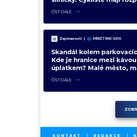
názory
ČÍST DÁLE
Zajímavosti
|
PŘEČTENÍ: 5310
Skandál kolem parkovacíc
Kde je hranice mezi kávou
úplatkem? Malé město, m
výhoda, velký problém
ČÍST DÁLE
ZOBR
KONTAKT
REDAKCE