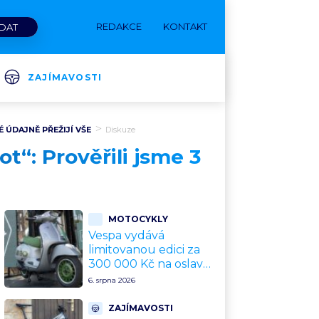
REDAKCE
KONTAKT
ZAJÍMAVOSTI
 ÚDAJNĚ PŘEŽIJÍ VŠE
Diskuze
ot“: Prověřili jsme 3
MOTOCYKLY
Vespa vydává
limitovanou edici za
300 000 Kč na oslavu
80 let. Jde o
6. srpna 2026
sběratelský kalkul
místo jízdního
ZAJÍMAVOSTI