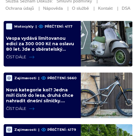
Motocykly
|
PŘEČTENÍ: 4117
Vespa vydává limitovanou
edici za 300 000 Kč na oslavu
80 let. Jde o sběratelský
kalkul místo jízdního upgradu
ČÍST DÁLE
Zajímavosti
|
PŘEČTENÍ: 5660
Nová kategorie kol? Jedna
míří čistě do lesa, druhá chce
nahradit dnešní silničky.
Cyklisté mají rozporuplné
ČÍST DÁLE
názory
Zajímavosti
|
PŘEČTENÍ: 4179