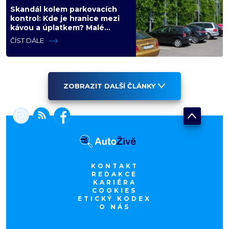
Skandál kolem parkovacích
kontrol: Kde je hranice mezi
kávou a úplatkem? Malé
město, malá výhoda, velký
ČÍST DÁLE
problém
ZOBRAZIT DALŠÍ ČLÁNKY
KONTAKT
REDAKCE
KARIÉRA
COOKIES
ETICKÝ KODEX
O NÁS