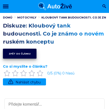
DOMŮ
MOTOCYKLY
KLOUBOVÝ TANK BUDOUCNOSTI. CO JE ZN
Diskuze: Kloubový tank
budoucnosti. Co je známo o novém
ruském konceptu
ZPĚT DO ČLÁNKU
Co si myslíte o článku?
0
/5 (
0
%)
0
hlasů
Nahlásit chybu