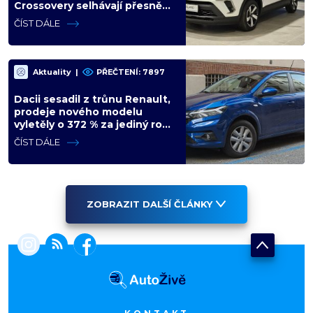
Crossovery selhávají přesně
tam, kde mají být nejsilnější
ČÍST DÁLE
Aktuality
|
PŘEČTENÍ: 7897
Dacii sesadil z trůnu Renault,
prodeje nového modelu
vyletěly o 372 % za jediný rok.
Češi ale jedou svojí pohádku
ČÍST DÁLE
ZOBRAZIT DALŠÍ ČLÁNKY