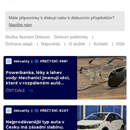
Aktuality
|
PŘEČTENÍ: 9881
Powerbanka, léky a lahev
vody: Mechanici jmenují věci,
které v rozpáleném autě
nemají co dělat. Hrozí i požár
ČÍST DÁLE
Aktuality
|
PŘEČTENÍ: 8267
Nejprodávanější typ auta v
Česku má zásadní slabinu.