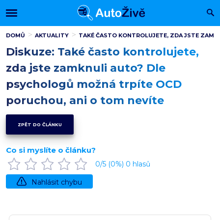
DOMŮ
AKTUALITY
TAKÉ ČASTO KONTROLUJETE, ZDA JSTE ZAMK
Diskuze: Také často kontrolujete,
zda jste zamknuli auto? Dle
psychologů možná trpíte OCD
poruchou, ani o tom nevíte
ZPĚT DO ČLÁNKU
Co si myslíte o článku?
0
/5 (
0
%)
0
hlasů
Nahlásit chybu