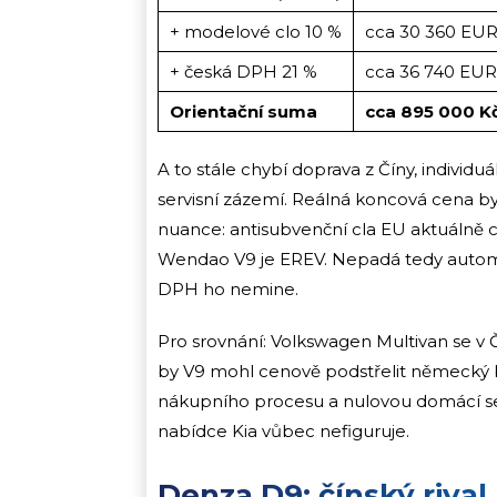
+ modelové clo 10 %
cca 30 360 EU
+ česká DPH 21 %
cca 36 740 EUR
Orientační suma
cca 895 000 K
A to stále chybí doprava z Číny, individ
servisní zázemí. Reálná koncová cena by
nuance: antisubvenční cla EU aktuálně cí
Wendao V9 je EREV. Nepadá tedy automat
DPH ho nemine.
Pro srovnání: Volkswagen Multivan se v
by V9 mohl cenově podstřelit německý
nákupního procesu a nulovou domácí servisn
nabídce Kia vůbec nefiguruje.
Denza D9: čínský rival