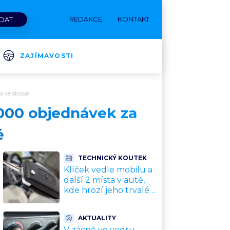
REDAKCE
KONTAKT
ZAJÍMAVOSTI
o ve stropě
 000 objednávek za
ě
TECHNICKÝ KOUTEK
Klíček vedle mobilu a
další 2 místa v autě,
kde hrozí jeho trvalé
poškození a
znefunkčnění
AKTUALITY
V zácpě ve vedru