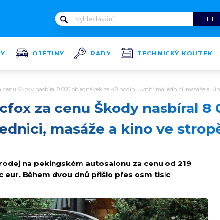
TY
OJETINY
RADY
TECHNICKÝ KOUTEK
a cenu Škody nasbíral 8 000 objednávek za 48 hodin. Uvnitř má lednici, masáže a kin
cfox za cenu Škody nasbíral 8
lednici, masáže a kino ve strop
rodej na pekingském autosalonu za cenu od 219
íc eur. Během dvou dnů přišlo přes osm tisíc