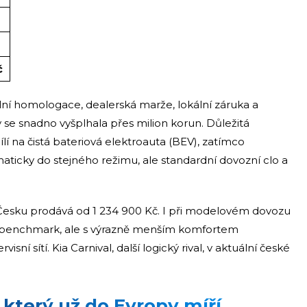
R
č
uální homologace, dealerská marže, lokální záruka a
 se snadno vyšplhala přes milion korun. Důležitá
lí na čistá bateriová elektroauta (BEV), zatímco
icky do stejného režimu, ale standardní dovozní clo a
 Česku prodává od 1 234 900 Kč. I při modelovém dovozu
 benchmark, ale s výrazně menším komfortem
í sítí. Kia Carnival, další logický rival, v aktuální české
, který už do Evropy míří