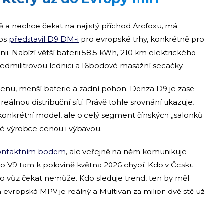
a nechce čekat na nejistý příchod Arcfoxu, má
tos
představil D9 DM-i
pro evropské trhy, konkrétně pro
ánii. Nabízí větší baterii 58,5 kWh, 210 km elektrického
edmilitrovou lednici a 16bodové masážní sedačky.
enu, menší baterie a zadní pohon. Denza D9 je zase
álnou distribuční sítí. Právě tohle srovnání ukazuje,
 konkrétní model, ale o celý segment čínských „salonků
ské výrobce cenou i výbavou.
kontaktním bodem
, ale veřejně na něm komunikuje
o V9 tam k polovině května 2026 chybí. Kdo v Česku
to vůz čekat nemůže. Kdo sleduje trend, ten by měl
 evropská MPV je reálný a Multivan za milion dvě stě už