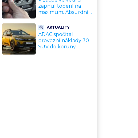
zapnul topení na
maximum. Absurdní
trik zachrání motor
před opravou za
AKTUALITY
desítky tisíc
ADAC spočítal
provozní náklady 30
SUV do koruny.
Nejlevnější vyjde na
tisíce Kč měsíčně,
nejdražší na
trojnásobek