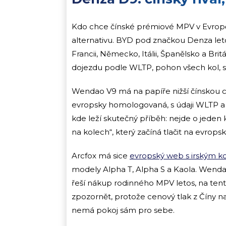
Kdo chce čínské prémiové MPV v Evropě 
alternativu. BYD pod značkou Denza le
Francii, Německo, Itálii, Španělsko a Brit
dojezdu podle WLTP, pohon všech kol, s
Wendao V9 má na papíře nižší čínskou c
evropsky homologovaná, s údaji WLTP a re
kde leží skutečný příběh: nejde o jeden
na kolech“, který začíná tlačit na evrop
Arcfox má sice
evropský web s irským 
modely Alpha T, Alpha S a Kaola. Wenda
řeší nákup rodinného MPV letos, na ten
zpozornět, protože cenový tlak z Číny na
nemá pokoj sám pro sebe.