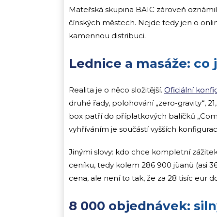
Mateřská skupina BAIC zároveň oznámila, 
čínských městech. Nejde tedy jen o onl
kamennou distribuci.
Lednice a masáže: co j
Realita je o něco složitější.
Oficiální konf
druhé řady, polohování „zero-gravity“, 21
box patří do příplatkových balíčků „Comf
vyhříváním je součástí vyšších konfigurac
Jinými slovy: kdo chce kompletní zážitek
ceníku, tedy kolem 286 900 jüanů (asi 36
cena, ale není to tak, že za 28 tisíc eur
8 000 objednávek: siln