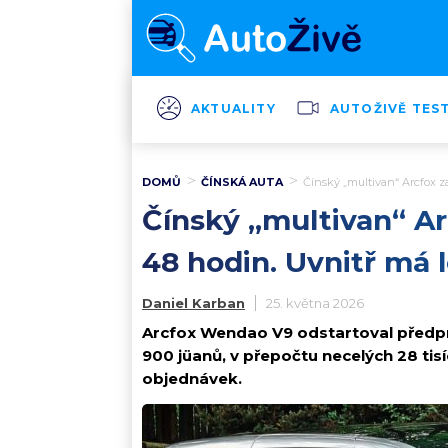
AKTUALITY
AUTOŽIVĚ TES
DOMŮ
ČÍNSKÁ AUTA
Čínský „multivan“ Arcfox z
Čínský „multivan“ Ar
48 hodin. Uvnitř má 
Daniel Karban
25. května 2026
Arcfox Wendao V9 odstartoval předp
900 jüanů, v přepočtu necelých 28 tis
objednávek.