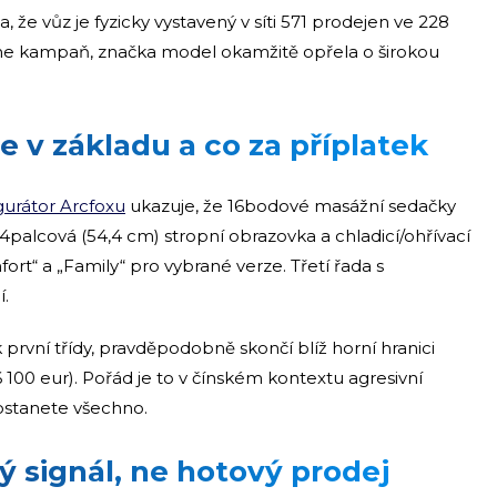
že vůz je fyzicky vystavený v síti 571 prodejen ve 228
ine kampaň, značka model okamžitě opřela o širokou
e v základu a co za příplatek
igurátor Arcfoxu
ukazuje, že 16bodové masážní sedačky
,4palcová (54,4 cm) stropní obrazovka a chladicí/ohřívací
ort“ a „Family“ pro vybrané verze. Třetí řada s
í.
 první třídy, pravděpodobně skončí blíž horní hranici
 100 eur). Pořád je to v čínském kontextu agresivní
 dostanete všechno.
ý signál, ne hotový prodej