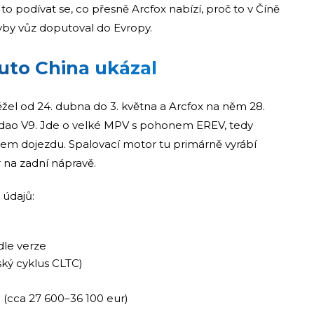
 to podívat se, co přesně Arcfox nabízí, proč to v Číně
dyby vůz doputoval do Evropy.
uto China ukázal
žel od 24. dubna do 3. května a Arcfox na něm 28.
ao V9. Jde o velké MPV s pohonem EREV, tedy
em dojezdu. Spalovací motor tu primárně vyrábí
 na zadní nápravě.
údajů:
le verze
ský cyklus CLTC)
(cca 27 600–36 100 eur)