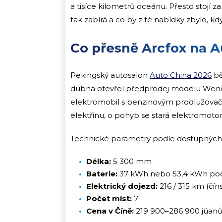
a tisíce kilometrů oceánu. Přesto stojí za
tak zabírá a co by z té nabídky zbylo, k
Co přesně Arcfox na A
Pekingský autosalon
Auto China 2026
bě
dubna otevřel předprodej modelu Wend
elektromobil s benzinovým prodlužovač
elektřinu, o pohyb se stará elektromotor
Technické parametry podle dostupných 
Délka:
5 300 mm
Baterie:
37 kWh nebo 53,4 kWh pod
Elektrický dojezd:
216 / 315 km (čín
Počet míst:
7
Cena v Číně:
219 900–286 900 jüanů 