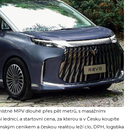
i
mimístné MPV dlouhé přes pět metrů, s masážními
lednicí, a startovní cena, za kterou si v Česku koupíte
nským ceníkem a českou realitou leží clo, DPH, logistika