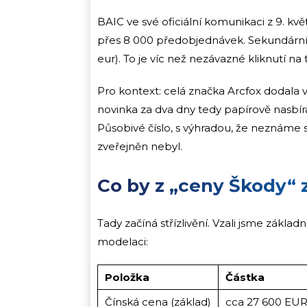
BAIC ve své oficiální komunikaci z 9. kv
přes 8 000 předobjednávek. Sekundární z
eur). To je víc než nezávazné kliknutí na 
Pro kontext: celá značka Arcfox dodala
novinka za dva dny tedy papírově nasbír
Působivé číslo, s výhradou, že neznáme s
zveřejněn nebyl.
Co by z „ceny Škody“ 
Tady začíná střízlivění. Vzali jsme zákla
modelaci:
Položka
Částka
Čínská cena (základ)
cca 27 600 EU