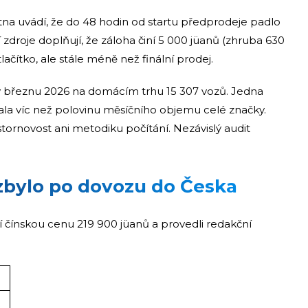
ětna uvádí, že do 48 hodin od startu předprodeje padlo
droje doplňují, že záloha činí 5 000 jüanů (zhruba 630
tlačítko, ale stále méně než finální prodej.
 v březnu 2026 na domácím trhu 15 307 vozů. Jedna
ala víc než polovinu měsíčního objemu celé značky.
tornovost ani metodiku počítání. Nezávislý audit
zbylo po dovozu do Česka
dní čínskou cenu 219 900 jüanů a provedli redakční
R