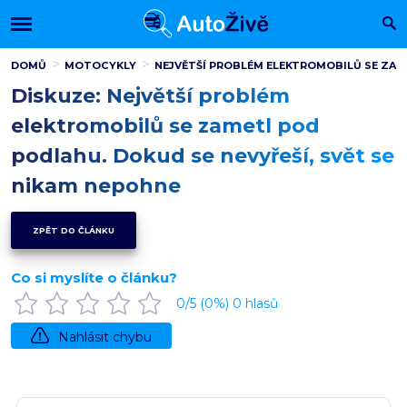
DOMŮ
MOTOCYKLY
NEJVĚTŠÍ PROBLÉM ELEKTROMOBILŮ SE ZAME
Diskuze: Největší problém
elektromobilů se zametl pod
podlahu. Dokud se nevyřeší, svět se
nikam nepohne
ZPĚT DO ČLÁNKU
Co si myslíte o článku?
0
/5 (
0
%)
0
hlasů
Nahlásit chybu