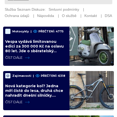
Motocykly
|
PŘEČTENÍ: 4775
Vespa vydává limitovanou
edici za 300 000 Kč na oslavu
80 let. Jde o sběratelský
kalkul místo jízdního upgradu
ČÍST DÁLE
Zajímavosti
|
PŘEČTENÍ: 6318
Nová kategorie kol? Jedna
míří čistě do lesa, druhá chce
nahradit dnešní silničky.
Cyklisté mají rozporuplné
ČÍST DÁLE
názory