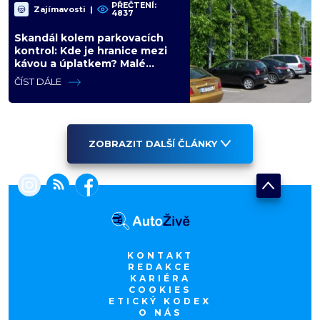
PŘEČTENÍ:
Zajímavosti
|
4837
Skandál kolem parkovacích
kontrol: Kde je hranice mezi
kávou a úplatkem? Malé
město, malá výhoda, velký
ČÍST DÁLE
problém
ZOBRAZIT DALŠÍ ČLÁNKY
KONTAKT
REDAKCE
KARIÉRA
COOKIES
ETICKÝ KODEX
O NÁS