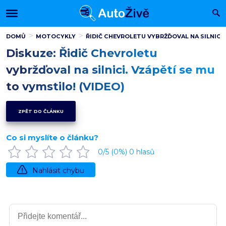
DOMŮ
MOTOCYKLY
ŘIDIČ CHEVROLETU VYBRŽĎOVAL NA SILNICI. 
Diskuze: Řidič Chevroletu
vybržďoval na silnici. Vzápětí se mu
to vymstilo! (VIDEO)
ZPĚT DO ČLÁNKU
Co si myslíte o článku?
0
/5 (
0
%)
0
hlasů
Nahlásit chybu