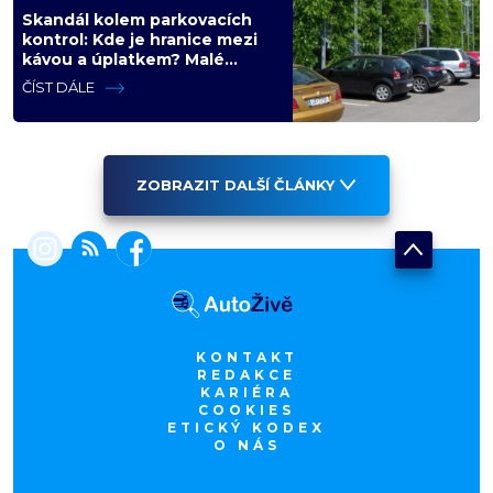
Skandál kolem parkovacích
kontrol: Kde je hranice mezi
kávou a úplatkem? Malé
město, malá výhoda, velký
ČÍST DÁLE
problém
ZOBRAZIT DALŠÍ ČLÁNKY
KONTAKT
REDAKCE
KARIÉRA
COOKIES
ETICKÝ KODEX
O NÁS