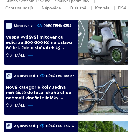
Motocykly
|
PŘEČTENÍ: 4354
Vespa vydává limitovanou
edici za 300 000 Kč na oslavu
80 let. Jde o sběratelský
kalkul místo jízdního upgradu
ČÍST DÁLE
Zajímavosti
|
PŘEČTENÍ: 5897
Nová kategorie kol? Jedna
míří čistě do lesa, druhá chce
nahradit dnešní silničky.
Cyklisté mají rozporuplné
ČÍST DÁLE
názory
Zajímavosti
|
PŘEČTENÍ: 4416