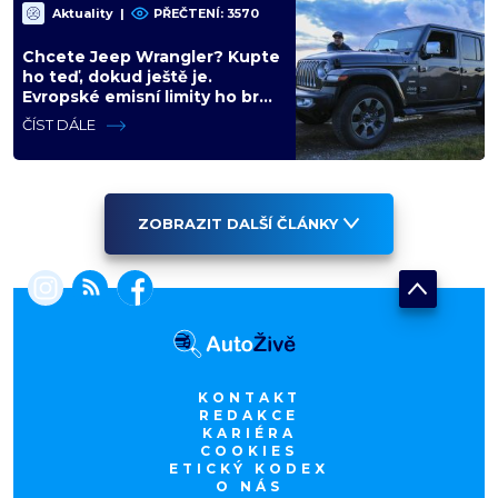
Aktuality
|
PŘEČTENÍ: 3570
Chcete Jeep Wrangler? Kupte
ho teď, dokud ještě je.
Evropské emisní limity ho brzy
vyřadí z nabídky nadobro
ČÍST DÁLE
ZOBRAZIT DALŠÍ ČLÁNKY
KONTAKT
REDAKCE
KARIÉRA
COOKIES
ETICKÝ KODEX
O NÁS