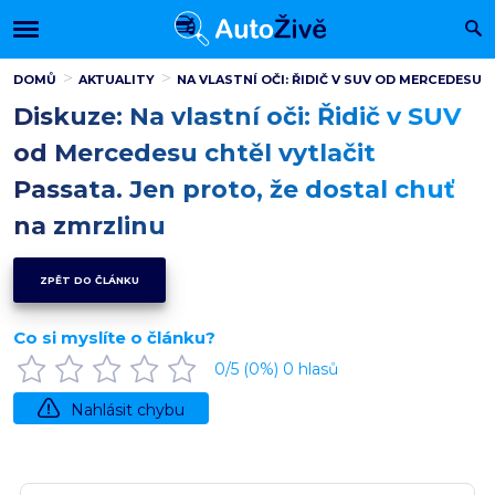
DOMŮ
AKTUALITY
NA VLASTNÍ OČI: ŘIDIČ V SUV OD MERCEDESU
Diskuze: Na vlastní oči: Řidič v SUV
od Mercedesu chtěl vytlačit
Passata. Jen proto, že dostal chuť
na zmrzlinu
ZPĚT DO ČLÁNKU
Co si myslíte o článku?
0
/5 (
0
%)
0
hlasů
Nahlásit chybu