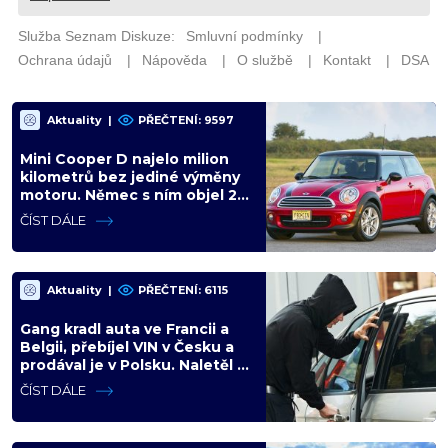
Aktuality
|
PŘEČTENÍ: 9597
Mini Cooper D najelo milion
kilometrů bez jediné výměny
motoru. Němec s ním objel 25
zemí a míří na další milion
ČÍST DÁLE
Aktuality
|
PŘEČTENÍ: 6115
Gang kradl auta ve Francii a
Belgii, přebíjel VIN v Česku a
prodával je v Polsku. Naletěl i
polský vicepremiér
ČÍST DÁLE