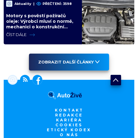
Aktuality
|
PŘEČTENÍ: 3598
Motory s pověstí požíračů
oleje: Výrobci mluví o normě,
mechanici o konstrukční
chybě. Máte jeden z nich?
ČÍST DÁLE
ZOBRAZIT DALŠÍ ČLÁNKY
KONTAKT
REDAKCE
KARIÉRA
COOKIES
ETICKÝ KODEX
O NÁS