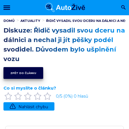
DOMŮ
AKTUALITY
ŘIDIČ VYSADIL SVOU DCERU NA DÁLNICI A NEC
Diskuze: Řidič vysadil svou dceru na
dálnici a nechal ji jít pěšky podél
svodidel. Důvodem bylo ušpinění
vozu
ZPĚT DO ČLÁNKU
Co si myslíte o článku?
0
/5 (
0
%)
0
hlasů
Nahlásit chybu