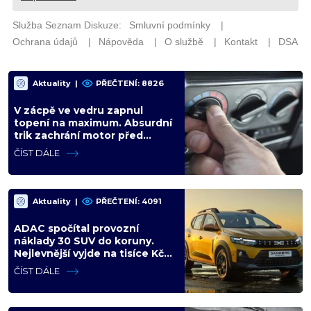
Aktuality
|
PŘEČTENÍ: 8826
V zácpě ve vedru zapnul
topení na maximum. Absurdní
trik zachrání motor před
opravou za desítky tisíc
ČÍST DÁLE
Aktuality
|
PŘEČTENÍ: 4091
ADAC spočítal provozní
náklady 30 SUV do koruny.
Nejlevnější vyjde na tisíce Kč
měsíčně, nejdražší na
ČÍST DÁLE
trojnásobek