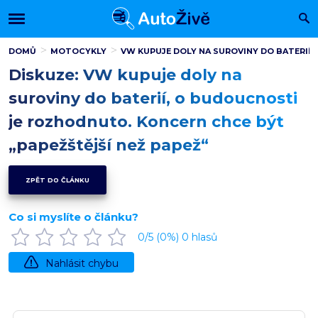
DOMŮ
MOTOCYKLY
VW KUPUJE DOLY NA SUROVINY DO BATERIÍ,
Diskuze: VW kupuje doly na
suroviny do baterií, o budoucnosti
je rozhodnuto. Koncern chce být
„papežštější než papež“
ZPĚT DO ČLÁNKU
Co si myslíte o článku?
0
/5 (
0
%)
0
hlasů
Nahlásit chybu