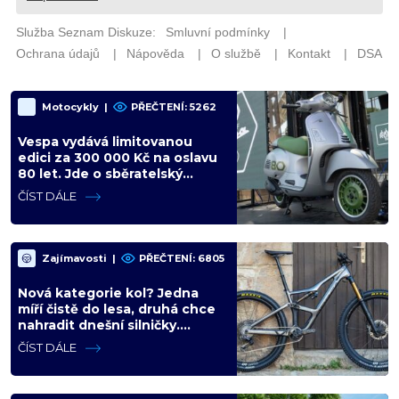
Motocykly
|
PŘEČTENÍ: 5262
Vespa vydává limitovanou
edici za 300 000 Kč na oslavu
80 let. Jde o sběratelský
kalkul místo jízdního upgradu
ČÍST DÁLE
Zajímavosti
|
PŘEČTENÍ: 6805
Nová kategorie kol? Jedna
míří čistě do lesa, druhá chce
nahradit dnešní silničky.
Cyklisté mají rozporuplné
ČÍST DÁLE
názory