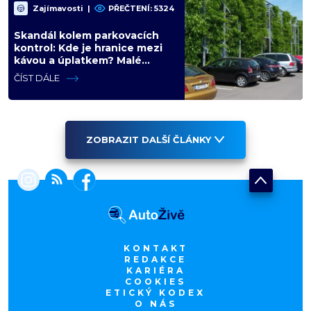
Zajímavosti
|
PŘEČTENÍ: 5324
Skandál kolem parkovacích
kontrol: Kde je hranice mezi
kávou a úplatkem? Malé
město, malá výhoda, velký
ČÍST DÁLE
problém
ZOBRAZIT DALŠÍ ČLÁNKY
KONTAKT
REDAKCE
KARIÉRA
COOKIES
ETICKÝ KODEX
O NÁS