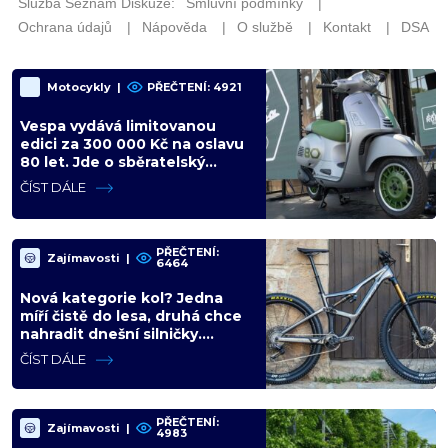
Motocykly
|
PŘEČTENÍ: 4921
Vespa vydává limitovanou
edici za 300 000 Kč na oslavu
80 let. Jde o sběratelský
kalkul místo jízdního upgradu
ČÍST DÁLE
PŘEČTENÍ:
Zajímavosti
|
6464
Nová kategorie kol? Jedna
míří čistě do lesa, druhá chce
nahradit dnešní silničky.
Cyklisté mají rozporuplné
ČÍST DÁLE
názory
PŘEČTENÍ:
Zajímavosti
|
4983