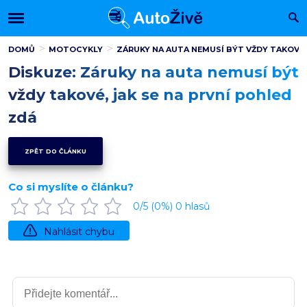
DOMŮ
MOTOCYKLY
ZÁRUKY NA AUTA NEMUSÍ BÝT VŽDY TAKOVÉ, 
Diskuze: Záruky na auta nemusí být
vždy takové, jak se na první pohled
zdá
ZPĚT DO ČLÁNKU
Co si myslíte o článku?
0
/5 (
0
%)
0
hlasů
Nahlásit chybu