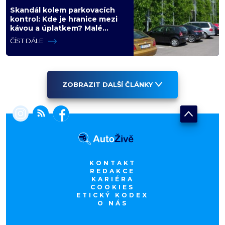
Skandál kolem parkovacích
kontrol: Kde je hranice mezi
kávou a úplatkem? Malé
město, malá výhoda, velký
ČÍST DÁLE
problém
ZOBRAZIT DALŠÍ ČLÁNKY
KONTAKT
REDAKCE
KARIÉRA
COOKIES
ETICKÝ KODEX
O NÁS