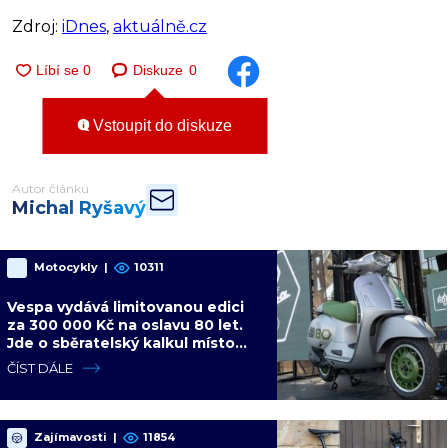
Zdroj:
iDnes
,
aktuálně.cz
Diskuze
0
Vstoupit do diskuze
Autor článku
Michal Ryšavý
Motocykly
|
10311
Vespa vydává limitovanou edici
za 300 000 Kč na oslavu 80 let.
Jde o sběratelský kalkul místo
jízdního upgradu
ČÍST DÁLE
Zajímavosti
|
11854