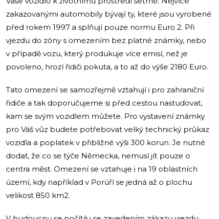
Vaše vozidlo k životnímu prostředí šetrné. Nejvíce
zakazovanými automobily bývají ty, které jsou vyrobené
před rokem 1997 a splňují pouze normu Euro 2. Při
vjezdu do zóny s omezením bez platné známky, nebo
v případě vozu, který produkuje více emisí, než je
povoleno, hrozí řidiči pokuta, a to až do výše 2180 Euro.
Tato omezení se samozřejmě vztahují i pro zahraniční
řidiče a tak doporučujeme si před cestou nastudovat,
kam se svým vozidlem můžete. Pro vystavení známky
pro Váš vůz budete potřebovat velký technický průkaz
vozidla a poplatek v přibližné výši 300 korun. Je nutné
dodat, že co se týče Německa, nemusí jít pouze o
centra měst. Omezení se vztahuje i na 19 oblastních
území, kdy například v Porúří se jedná až o plochu
velikost 850 km
2
.
V budoucnu se počítá i se zavedením zákazu vjezdu