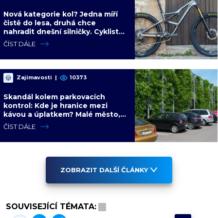
Nová kategorie kol? Jedna míří
čistě do lesa, druhá chce
nahradit dnešní silničky. Cyklisté
mají rozporuplné názory
ČÍST DÁLE
Zajímavosti
|
10373
Skandál kolem parkovacích
kontrol: Kde je hranice mezi
kávou a úplatkem? Malé město,
malá výhoda, velký problém
ČÍST DÁLE
ZOBRAZIT DALŠÍ ČLÁNKY
SOUVISEJÍCÍ TÉMATA: