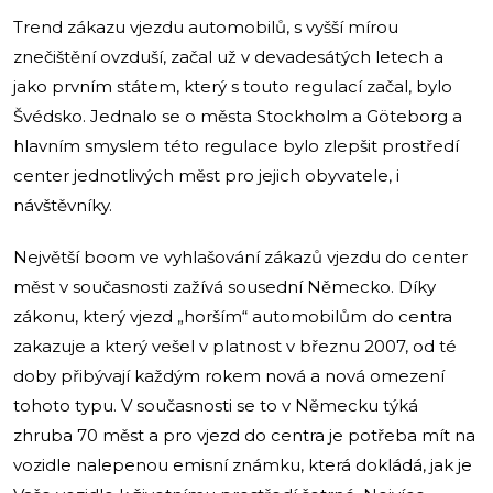
Trend zákazu vjezdu automobilů, s vyšší mírou
znečištění ovzduší, začal už v devadesátých letech a
jako prvním státem, který s touto regulací začal, bylo
Švédsko. Jednalo se o města Stockholm a Göteborg a
hlavním smyslem této regulace bylo zlepšit prostředí
center jednotlivých měst pro jejich obyvatele, i
návštěvníky.
Největší boom ve vyhlašování zákazů vjezdu do center
měst v současnosti zažívá sousední Německo. Díky
zákonu, který vjezd „horším“ automobilům do centra
zakazuje a který vešel v platnost v březnu 2007, od té
doby přibývají každým rokem nová a nová omezení
tohoto typu. V současnosti se to v Německu týká
zhruba 70 měst a pro vjezd do centra je potřeba mít na
vozidle nalepenou emisní známku, která dokládá, jak je