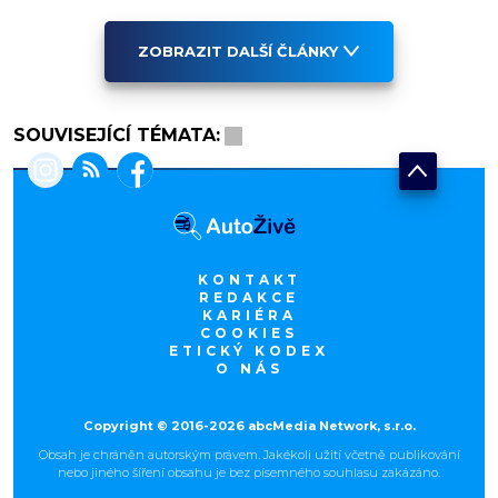
ZOBRAZIT DALŠÍ ČLÁNKY
SOUVISEJÍCÍ TÉMATA:
KONTAKT
REDAKCE
KARIÉRA
COOKIES
ETICKÝ KODEX
O NÁS
Copyright © 2016-2026 abcMedia Network, s.r.o.
Obsah je chráněn autorským právem. Jakékoli užití včetně publikování
nebo jiného šíření obsahu je bez písemného souhlasu zakázáno.