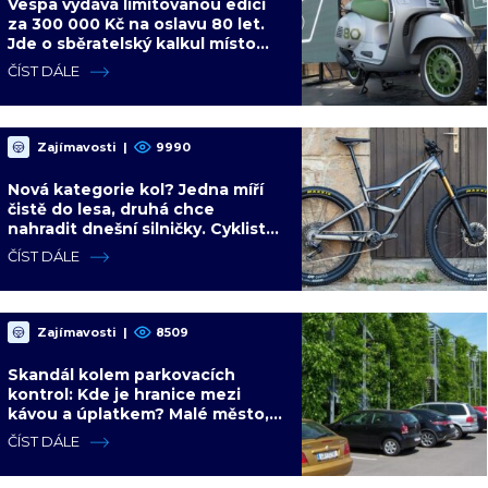
Vespa vydává limitovanou edici
za 300 000 Kč na oslavu 80 let.
Jde o sběratelský kalkul místo
jízdního upgradu
ČÍST DÁLE
Zajímavosti
|
9990
Nová kategorie kol? Jedna míří
čistě do lesa, druhá chce
nahradit dnešní silničky. Cyklisté
mají rozporuplné názory
ČÍST DÁLE
Zajímavosti
|
8509
Skandál kolem parkovacích
kontrol: Kde je hranice mezi
kávou a úplatkem? Malé město,
malá výhoda, velký problém
ČÍST DÁLE