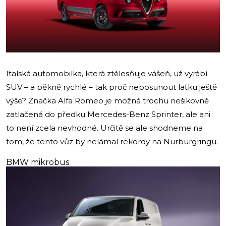
Italská automobilka, která ztělesňuje vášeň, už vyrábí
SUV – a pěkně rychlé – tak proč neposunout laťku ještě
výše? Značka Alfa Romeo je možná trochu nešikovně
zatlačená do předku Mercedes-Benz Sprinter, ale ani
to není zcela nevhodné. Určitě se ale shodneme na
tom, že tento vůz by nelámal rekordy na Nürburgringu.
BMW mikrobus