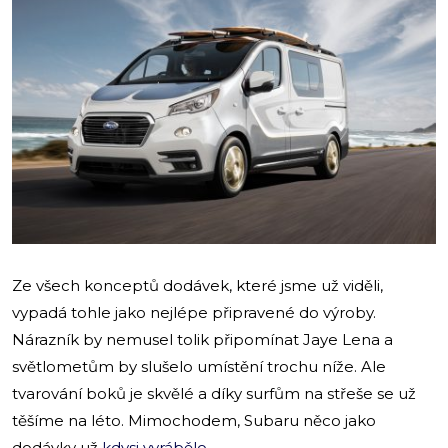
Ze všech konceptů dodávek, které jsme už viděli,
vypadá tohle jako nejlépe připravené do výroby.
Nárazník by nemusel tolik připomínat Jaye Lena a
světlometům by slušelo umístění trochu níže. Ale
tvarování boků je skvělé a díky surfům na střeše se už
těšíme na léto. Mimochodem, Subaru něco jako
dodávky už
kdysi vyrábělo
.