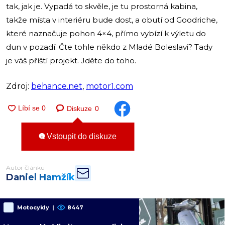
tak, jak je. Vypadá to skvěle, je tu prostorná kabina,
takže místa v interiéru bude dost, a obutí od Goodriche,
které naznačuje pohon 4×4, přímo vybízí k výletu do
dun v pozadí. Čte tohle někdo z Mladé Boleslavi? Tady
je váš příští projekt. Jděte do toho.
Zdroj:
behance.net
,
motor1.com
Diskuze
0
Vstoupit do diskuze
Autor článku
Daniel Hamžík
Motocykly
|
8447