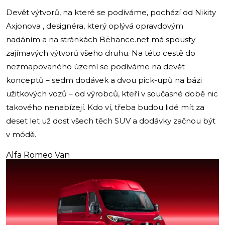
Devět výtvorů, na které se podíváme, pochází od Nikity
Axjonova , designéra, který oplývá opravdovým
nadáním a na stránkách Bēhance.net má spousty
zajímavých výtvorů všeho druhu. Na této cestě do
nezmapovaného území se podíváme na devět
konceptů – sedm dodávek a dvou pick-upů na bázi
užitkových vozů – od výrobců, kteří v současné době nic
takového nenabízejí. Kdo ví, třeba budou lidé mít za
deset let už dost všech těch SUV a dodávky začnou být
v módě.
Alfa Romeo Van