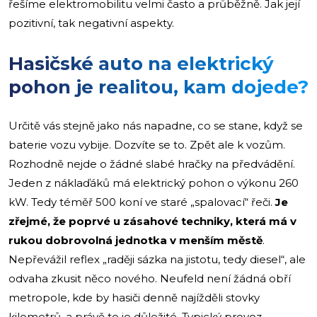
řešíme elektromobilitu velmi často a průběžně. Jak její
pozitivní, tak negativní aspekty.
Hasičské auto na elektrický
pohon je realitou, kam dojede?
Určitě vás stejně jako nás napadne, co se stane, když se
baterie vozu vybije. Dozvíte se to. Zpět ale k vozům.
Rozhodně nejde o žádné slabé hračky na předvádění.
Jeden z náklaďáků má elektrický pohon o výkonu 260
kW. Tedy téměř 500 koní ve staré „spalovací“ řeči.
Je
zřejmé, že poprvé u zásahové techniky, která má v
rukou dobrovolná jednotka v menším městě
.
Nepřevážil reflex „raději sázka na jistotu, tedy diesel“, ale
odvaha zkusit něco nového. Neufeld není žádná obří
metropole, kde by hasiči denně najížděli stovky
kilometrů, a právě to je důležité. Typický provoz