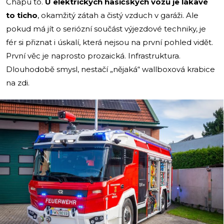
Chápu to.
U elektrických hasičských vozů je lákavé
to ticho
, okamžitý zátah a čistý vzduch v garáži. Ale
pokud má jít o seriózní součást výjezdové techniky, je
fér si přiznat i úskalí, která nejsou na první pohled vidět.
První věc je naprosto prozaická. Infrastruktura.
Dlouhodobě smysl, nestačí „nějaká“ wallboxová krabice
na zdi.