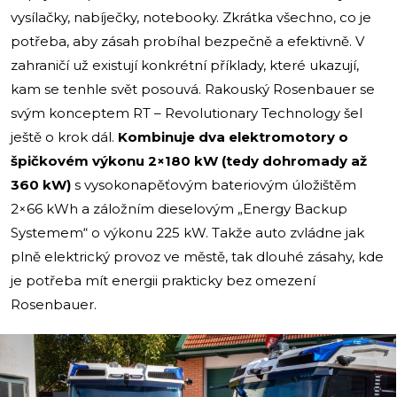
vysílačky, nabíječky, notebooky. Zkrátka všechno, co je
potřeba, aby zásah probíhal bezpečně a efektivně. V
zahraničí už existují konkrétní příklady, které ukazují,
kam se tenhle svět posouvá. Rakouský Rosenbauer se
svým konceptem RT – Revolutionary Technology šel
ještě o krok dál.
Kombinuje dva elektromotory o
špičkovém výkonu 2×180 kW (tedy dohromady až
360 kW)
s vysokonapěťovým bateriovým úložištěm
2×66 kWh a záložním dieselovým „Energy Backup
Systemem“ o výkonu 225 kW. Takže auto zvládne jak
plně elektrický provoz ve městě, tak dlouhé zásahy, kde
je potřeba mít energii prakticky bez omezení
Rosenbauer.