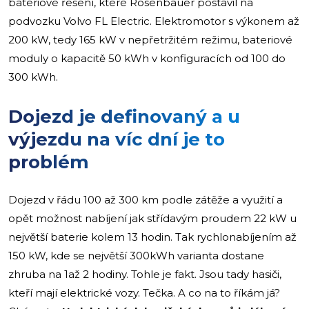
bateriové řešení, které Rosenbauer postavil na
podvozku Volvo FL Electric. Elektromotor s výkonem až
200 kW, tedy 165 kW v nepřetržitém režimu, bateriové
moduly o kapacitě 50 kWh v konfiguracích od 100 do
300 kWh.
Dojezd je definovaný a u
výjezdu na víc dní je to
problém
Dojezd v řádu 100 až 300 km podle zátěže a využití a
opět možnost nabíjení jak střídavým proudem 22 kW u
největší baterie kolem 13 hodin. Tak rychlonabíjením až
150 kW, kde se největší 300kWh varianta dostane
zhruba na 1až 2 hodiny. Tohle je fakt. Jsou tady hasiči,
kteří mají elektrické vozy. Tečka. A co na to říkám já?