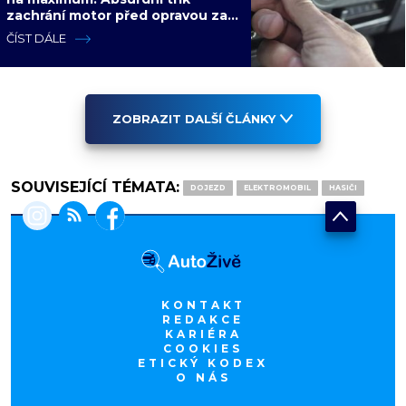
zachrání motor před opravou za
desítky tisíc
ČÍST DÁLE
ZOBRAZIT DALŠÍ ČLÁNKY
SOUVISEJÍCÍ TÉMATA:
DOJEZD
ELEKTROMOBIL
HASIČI
KONTAKT
REDAKCE
KARIÉRA
COOKIES
ETICKÝ KODEX
O NÁS