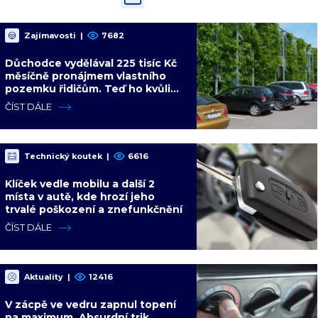
Zajímavosti
|
7682
Důchodce vydělával 225 tisíc Kč
měsíčně pronájmem vlastního
pozemku řidičům. Teď ho kvůli
tomu čeká soud
ČÍST DÁLE
Technický koutek
|
6616
Klíček vedle mobilu a další 2
místa v autě, kde hrozí jeho
trvalé poškození a znefunkčnění
ČÍST DÁLE
Aktuality
|
12416
V zácpě ve vedru zapnul topení
na maximum. Absurdní trik