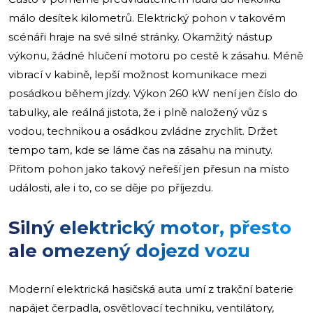
málo desítek kilometrů. Elektrický pohon v takovém
scénáři hraje na své silné stránky. Okamžitý nástup
výkonu, žádné hlučení motoru po cestě k zásahu. Méně
vibrací v kabině, lepší možnost komunikace mezi
posádkou během jízdy. Výkon 260 kW není jen číslo do
tabulky, ale reálná jistota, že i plně naložený vůz s
vodou, technikou a osádkou zvládne zrychlit. Držet
tempo tam, kde se láme čas na zásahu na minuty.
Přitom pohon jako takový neřeší jen přesun na místo
události, ale i to, co se děje po příjezdu.
Silný elektrický motor, přesto
ale omezený dojezd vozu
Moderní elektrická hasičská auta umí z trakční baterie
napájet čerpadla, osvětlovací techniku, ventilátory,