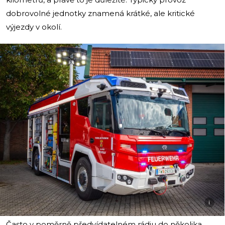
dobrovolné jednotky znamená krátké, ale kritické
výjezdy v okolí.
i
Často v poměrně předvídatelném rádiu do několika