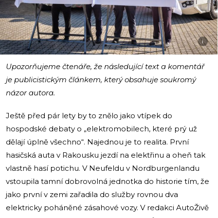
i
Upozorňujeme čtenáře, že následující text a komentář
je publicistickým článkem, který obsahuje soukromý
názor autora.
Ještě před pár lety by to znělo jako vtípek do
hospodské debaty o „elektromobilech, které prý už
dělají úplně všechno“. Najednou je to realita. První
hasičská auta v Rakousku jezdí na elektřinu a oheň tak
vlastně hasí potichu. V Neufeldu v Nordburgenlandu
vstoupila tamní dobrovolná jednotka do historie tím, že
jako první v zemi zařadila do služby rovnou dva
elektricky poháněné zásahové vozy. V redakci AutoŽivě