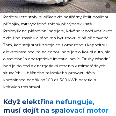
i
Potřebujete stabilní příkon do hasičárny, řešit posílení
přípojky, mít vyřešené zálohy při výpadku sítě.
Promyšlené plánování nabíjení, když se v noci vrátí auto
z delšího zásahu a ráno má být znovu plně připravené.
Tam, kde stojí starší zbrojnice s omezenou kapacitou
elektroinstalace, to najednou není jen o koupi auta, ale
o stavební a energetické investici navíc. Druhý zásadní
bod je dojezd a energetická rezerva v mimořádných
situacích. U běžného městského provozu dává
kombinace například 100 až 300 kWh baterie a
krátkých tras smysl.
Když elektřina nefunguje,
musí dojít na spalovací motor