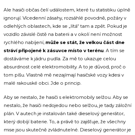
Ale hasiči občas čelí událostem, které tu statistiku úplně
ignorují. Vícedenní zásahy, rozsáhlé povodně, požáry v
odlehlých oblastech, kde se „lítá“ tam a zpět. Pokud je
vozidlo závislé čistě na baterii a v okolí není možnost
rychlého nabíjení,
může se stát, že velkou část dne
stráví připojené k zásuvce místo v terénu
. A tím se
dostáváme k jádru pudla. Za mě to ukazuje celou
absurdnost celé elektromobility. A to je důvod, proč o
tom píšu. Vlastně mě nezajímají hasičské vozy kdesi v
malé rakouské obci. Jde o princip.
Aby se nestalo, že hasiči s elektromobily selžou. Aby se
nestalo, že hasiči nedojedou nebo selžou, je tady záložní
plán. V autech je instalován také dieselový generátor,
který dobíjí baterie. To, a právě to zajišťuje, že všechny
mise jsou skutečně zvládnutelné. Dieselový generátor je