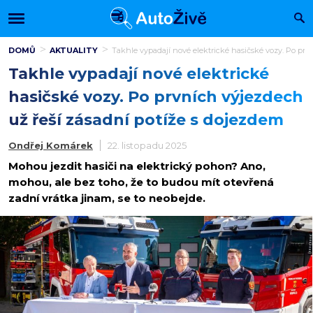
DOMŮ
AKTUALITY
Takhle vypadají nové elektrické hasičské vozy. Po prv
Takhle vypadají nové elektrické
hasičské vozy. Po prvních výjezdech
už řeší zásadní potíže s dojezdem
Ondřej Komárek
22. listopadu 2025
Mohou jezdit hasiči na elektrický pohon? Ano,
mohou, ale bez toho, že to budou mít otevřená
zadní vrátka jinam, se to neobejde.