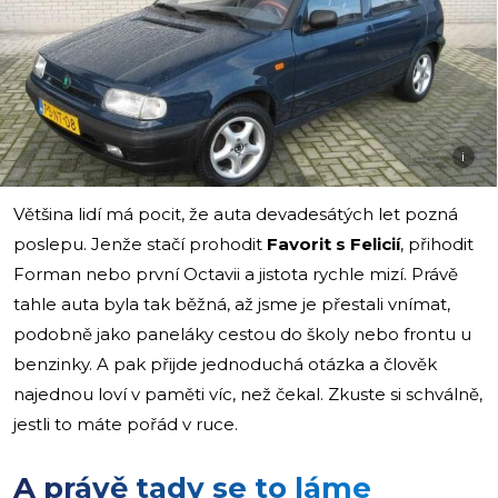
i
Většina lidí má pocit, že auta devadesátých let pozná
poslepu. Jenže stačí prohodit
Favorit s Felicií
, přihodit
Forman nebo první Octavii a jistota rychle mizí. Právě
tahle auta byla tak běžná, až jsme je přestali vnímat,
podobně jako paneláky cestou do školy nebo frontu u
benzinky. A pak přijde jednoduchá otázka a člověk
najednou loví v paměti víc, než čekal. Zkuste si schválně,
jestli to máte pořád v ruce.
A právě tady se to láme