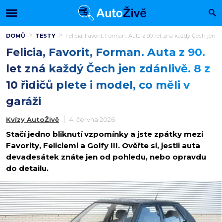
DOMŮ
TESTY
Felicia, Favorit, Forman. Auta z 90. let zná každý Čech jen zdá
Felicia, Favorit, Forman. Auta z 90.
let zná každý Čech jen zdánlivě. 8 z
10 řidičů plete i model, co měli v
garáži
Kvízy AutoŽivě
4. června 2026
Stačí jedno bliknutí vzpomínky a jste zpátky mezi
Favority, Feliciemi a Golfy III. Ověřte si, jestli auta
devadesátek znáte jen od pohledu, nebo opravdu
do detailu.