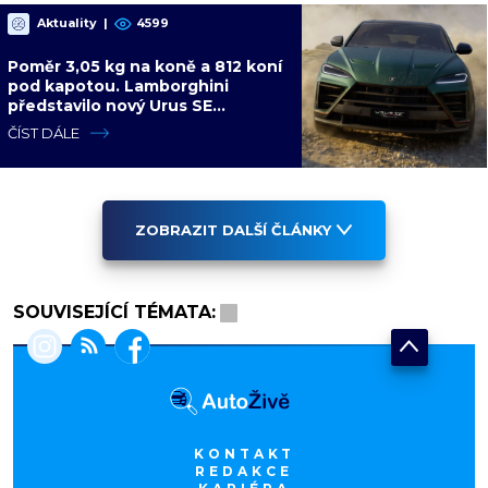
Aktuality
|
4599
Poměr 3,05 kg na koně a 812 koní
pod kapotou. Lamborghini
představilo nový Urus SE
Performante s hybridním
ČÍST DÁLE
pohonem
ZOBRAZIT DALŠÍ ČLÁNKY
SOUVISEJÍCÍ TÉMATA:
KONTAKT
REDAKCE