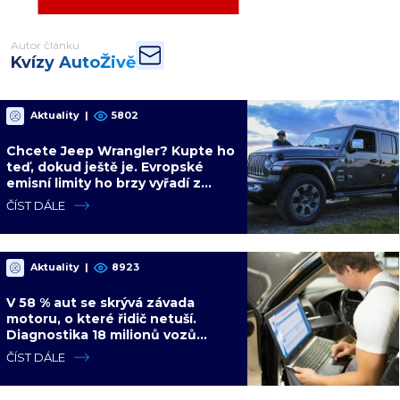
Autor článku
Kvízy AutoŽivě
Aktuality
|
5802
Chcete Jeep Wrangler? Kupte ho
teď, dokud ještě je. Evropské
emisní limity ho brzy vyřadí z
nabídky nadobro
ČÍST DÁLE
Aktuality
|
8923
V 58 % aut se skrývá závada
motoru, o které řidič netuší.
Diagnostika 18 milionů vozů
ukázala dalších 4 slabých míst
ČÍST DÁLE