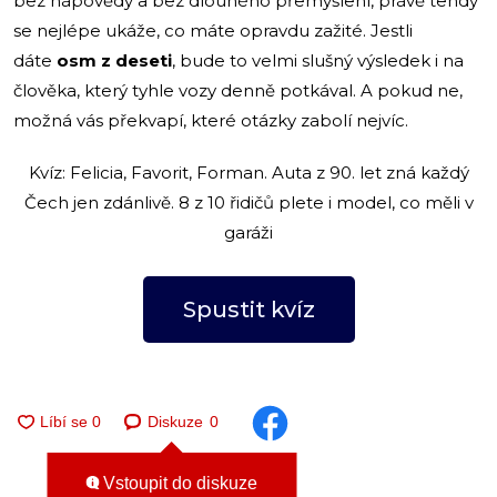
bez nápovědy a bez dlouhého přemýšlení, právě tehdy
se nejlépe ukáže, co máte opravdu zažité. Jestli
dáte
osm z deseti
, bude to velmi slušný výsledek i na
člověka, který tyhle vozy denně potkával. A pokud ne,
možná vás překvapí, které otázky zabolí nejvíc.
Kvíz: Felicia, Favorit, Forman. Auta z 90. let zná každý
Čech jen zdánlivě. 8 z 10 řidičů plete i model, co měli v
garáži
Spustit kvíz
Diskuze
0
Vstoupit do diskuze