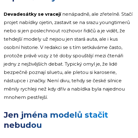
Devadesátky se vracejí
nenápadně, ale zřetelně. Stačí
projet nabídky ojetin, zastavit se na srazu youngtimerů
nebo si jen poslechnout rozhovor řidičů a je vidět, že
tehdejší modely už nejsou jen stará auta, ale i kus
osobní historie. V redakci se s tím setkáváme často,
protože právě vozy z té doby spouštějí mezi čtenáři
jedny z nejživějších debat. Typický omyl je, že lidé
bezpečně poznají siluetu, ale pletou si karoserie,
nástupce i značky. Není divu, tehdy se české silnice
měnily rychleji než kdy dřív a nabídka byla najednou
mnohem pestřejší.
Jen jména modelů stačit
nebudou