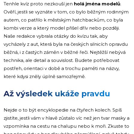
Tenhle kvíz proto nezkouší jen
holá jména modelů
.
Ověří, jestli se vyznáte v tom, co bylo běžným rodinným
autem, co patřilo k městským hatchbackům, co byla
kombi verze a který model přišel dřív nebo později.
Naše redakce vybrala otázky do kvízu tak, aby
vycházely z aut, která byla na českých silnicích opravdu
běžná, i z častých záměn v běžné řeči. Nejtěžší nebývá
technika, ale detail a souvislost. Budete potřebovat
postřeh, orientaci v době a trochu paměti na názvy,
které kdysi zněly úplně samozřejmě.
Až výsledek ukáže pravdu
Nejde o to být encyklopedie na čtyřech kolech. Spíš
zjistíte, jestli vám v hlavě zůstalo víc než jen tvar masky a
vzpomínka na cestu na chalupu nebo k moři. Zkuste to