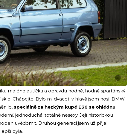
i
amiku malého autíčka a opravdu hodně, hodně spartánský
í sklo. Chápejte. Bylo mi dvacet, v hlavě jsem nosil BMW
ěnilo,
speciálně za hezkým kupé E36 se ohlédnu
derní, jednoduchá, totálně nesexy. Její historickou
chopen uvědomit. Druhou generaci jsem už přijal
epší byla.