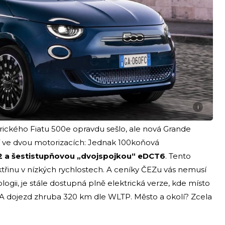
i
ktrického Fiatu 500e opravdu sešlo, ale nová Grande
 ve dvou motorizacích: Jednak 100koňová
 a šestistupňovou „dvojspojkou“ eDCT6
. Tento
ktřinu v nízkých rychlostech. A ceníky ČEZu vás nemusí
logii, je stále dostupná plně elektrická verze, kde místo
 A dojezd zhruba 320 km dle WLTP. Město a okolí? Zcela