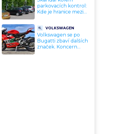
parkovacích kontrol:
Kde je hranice mezi
kávou a úplatkem?
Malé město, malá
VOLKSWAGEN
výhoda, velký
Volkswagen se po
problém
Bugatti zbaví dalších
značek. Koncern
přiznal, že jeho dekády
fungující model je u
konce