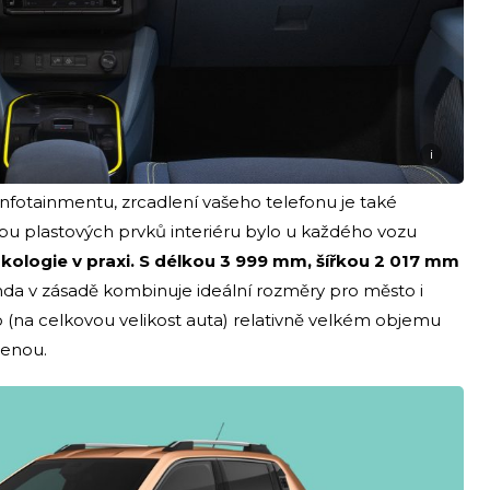
i
 infotainmentu, zrcadlení vašeho telefonu je také
obu plastových prvků interiéru bylo u každého vozu
Ekologie v praxi. S délkou 3 999 mm, šířkou 2 017 mm
da v zásadě kombinuje ideální rozměry pro město i
 (na celkovou velikost auta) relativně velkém objemu
lenou.