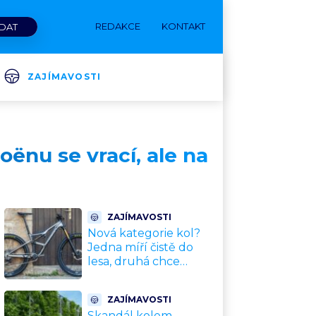
REDAKCE
KONTAKT
ZAJÍMAVOSTI
oënu se vrací, ale na
ZAJÍMAVOSTI
Nová kategorie kol?
Jedna míří čistě do
lesa, druhá chce
nahradit dnešní
silničky. Cyklisté mají
ZAJÍMAVOSTI
rozporuplné názory
Skandál kolem