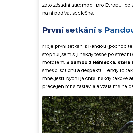
zato zásadní automobil pro Evropu i cel
na ni podívat společně.
První setkání s Pando
Moje první setkání s Pandou (pochopitel
stopnul jsem si ji někdy těsně po střední 
motorem.
S dámou z Německa, která 
směsicí soucitu a despektu. Tehdy to t
mne, jestli bych i já chtěl někdy takové a
přece jen mně zastavila a vzala mě na p