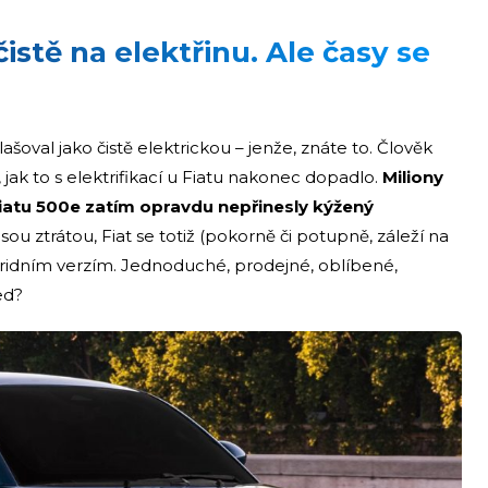
stě na elektřinu. Ale časy se
šoval jako čistě elektrickou – jenže, znáte to. Člověk
, jak to s elektrifikací u Fiatu nakonec dopadlo.
Miliony
Fiatu 500e zatím opravdu nepřinesly kýžený
jsou ztrátou,
Fiat se totiž (pokorně či potupně, záleží na
bridním verzím. Jednoduché, prodejné, oblíbené,
ed?