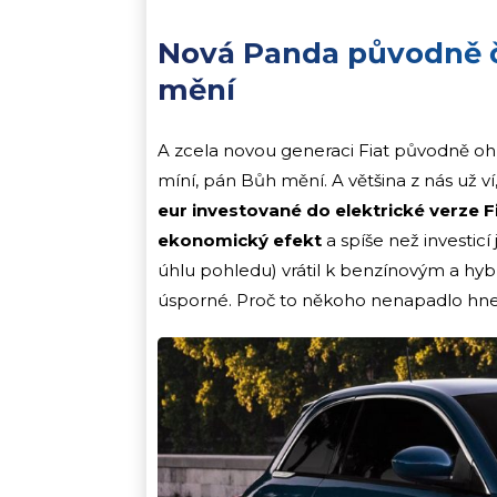
Nová Panda původně či
mění
A zcela novou generaci Fiat původně ohla
míní, pán Bůh mění. A většina z nás už ví
eur
investované do elektrické verze 
ekonomický efekt
a spíše než investicí 
úhlu pohledu) vrátil k benzínovým a hy
úsporné. Proč to někoho nenapadlo hn