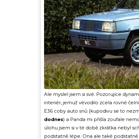
Ale myslel jsem si své. Pozorujíce dyn
interiér, jemuž vévodilo zcela rovné čeln
E36 coby auto snů (kupodivu se to nezm
dodnes
) a Panda mi přišla zoufale nemo
úlohu jsem si v té době zkrátka nebyl s
podstatně lépe. Ona ale také podstatně l