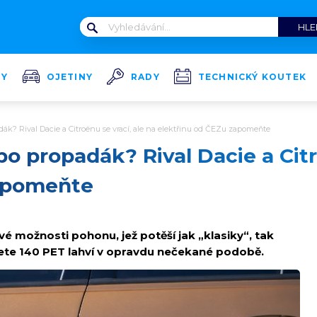
TY
OJETINY
RADY
TECHNICKÝ KOUTEK
dák? Rival Dacie a Citroënu se vrací, ale na elektřinu od ČEZu zapomeňte
bo propadák? Rival Dacie a Citr
zapomeňte
é možnosti pohonu, jež potěší jak „klasiky“, tak
ete 140 PET lahví v opravdu nečekané podobě.