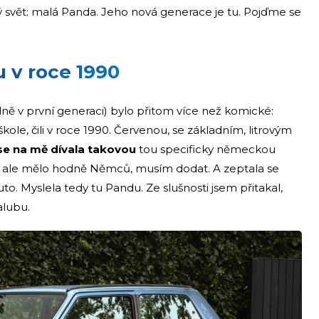
ý svět: malá Panda. Jeho nová generace je tu. Pojďme se
u v roce 1990
ně v první generaci) bylo přitom více než komické:
škole, čili v roce 1990. Červenou, se základním, litrovým
se na mě dívala takovou
tou specificky německou
ak ale mělo hodně Němců, musím dodat. A zeptala se
uto. Myslela tedy tu Pandu. Ze slušnosti jsem přitakal,
alubu.