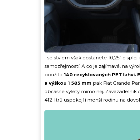
I se stylem však dostanete 10,25″ displej
samozřejmostí. A co je zajímavé, na výr
použito
140 recyklovaných PET lahví. 
a výškou 1 585 mm
pak Fiat Grande Pan
občasné výlety mimo něj. Zavazadelník o
412 litrů uspokojí i menší rodinu na dovo