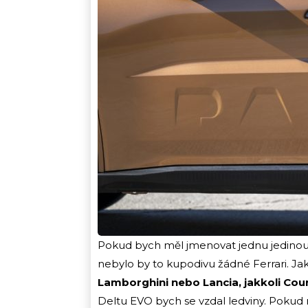
Pokud bych měl jmenovat jednu jedinou,
nebylo by to kupodivu žádné Ferrari. Ja
Lamborghini nebo Lancia, jakkoli Coun
Deltu EVO bych se vzdal ledviny. Pokud 