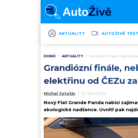
AKTUALITY
AUTOŽIVĚ TES
DOMŮ
AKTUALITY
Grandiózní finále, nebo propa
Grandiózní finále, ne
elektřinu od ČEZu 
Michal Sztolár
15. října 2025
Nový Fiat Grande Panda nabízí zajímav
ekologické nadšence. Uvnitř pak najd