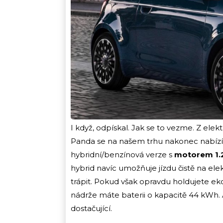
I když, odpískal. Jak se to vezme. Z ele
Panda se na našem trhu nakonec nabízí
hybridní/benzínová verze s
motorem 1.2
hybrid navíc umožňuje jízdu čistě na ele
trápit. Pokud však opravdu holdujete eko
nádrže máte baterii o kapacitě 44 kWh.
dostačující.