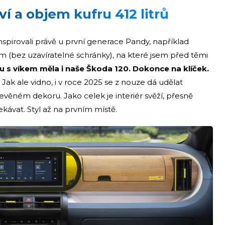
í a objem kufru 412 litrů
 inspirovali právě u první generace Pandy, například
 (bez uzavíratelné schránky), na které jsem před těmi
 s víkem měla i naše Škoda 120. Dokonce na klíček.
 Jak ale vidno, i v roce 2025 se z nouze dá udělat
evěném dekoru. Jako celek je interiér svěží, přesně
kávat. Styl až na prvním místě.