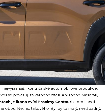
i
 nejvýraznější ikonu italské automobilové produkce,
kkoli se považuji za věrného
tifosi
. Ani žádné Maserati,
tach je ikona zvíci Proximy Centauri
a pro Lancii
ne obou. Ne, nic takového. Byl by to malý, nenápadný,