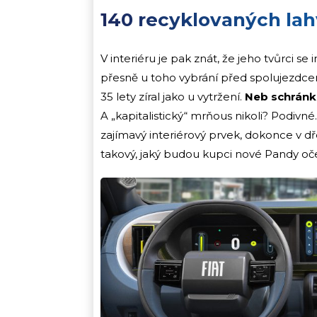
140 recyklovaných lahv
V interiéru je pak znát, že jeho tvůrci se
přesně u toho vybrání před spolujezdcem
35 lety zíral jako u vytržení.
Neb schránku
A „kapitalistický“ mrňous nikoli? Podivné.
zajímavý interiérový prvek, dokonce v dř
takový, jaký budou kupci nové Pandy oče