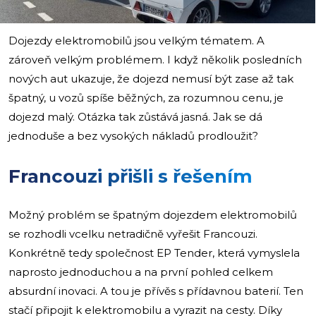
Dojezdy elektromobilů jsou velkým tématem. A
zároveň velkým problémem. I když několik posledních
nových aut ukazuje, že dojezd nemusí být zase až tak
špatný, u vozů spíše běžných, za rozumnou cenu, je
dojezd malý. Otázka tak zůstává jasná. Jak se dá
jednoduše a bez vysokých nákladů prodloužit?
Francouzi přišli s řešením
Možný problém se špatným dojezdem elektromobilů
se rozhodli vcelku netradičně vyřešit Francouzi.
Konkrétně tedy společnost EP Tender, která vymyslela
naprosto jednoduchou a na první pohled celkem
absurdní inovaci. A tou je přívěs s přídavnou baterií. Ten
stačí připojit k elektromobilu a vyrazit na cesty. Díky