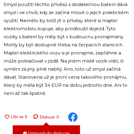
Smysl použití těchto přívěsů s dodatečnou baterií dává
smysl i ve chvíli, kdy se začíná mluvit o jejich praktickém
využití. Nemělo by totiž jít o přívěsy, které si majitel
elektromobilu kupuje, aby prodloužil dojezd. Tyto
vozíky s baterií by měly být v budoucnu pronajímány.
Mohly by být dostupné třeba na čerpacích stanicích.
Majitel elektrického vozu si je pronajme, zapřáhne a
může pokračovat v jízdě. Na jiném místě vozík vrátí, či
vymění za jiný, plně nabitý. Ano, toto už smysl začíná
dávat. Stanovena už je první cena takového pronájmu,
který by měla být 34 EUR na dobu jednoho dne. Ani to
není až tak špatné.
Diskuze
0
Vstoupit do diskuze