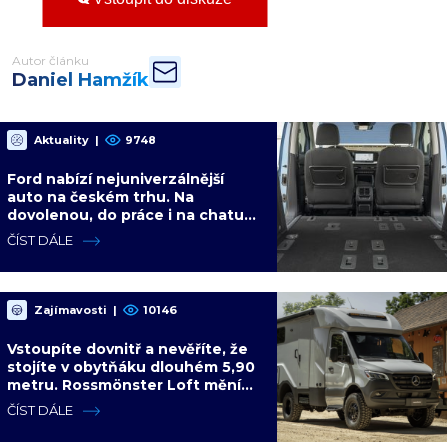
Autor článku
Daniel Hamžík
Aktuality
|
9748
Ford nabízí nejuniverzálnější
auto na českém trhu. Na
dovolenou, do práce i na chatu
za cenu kompaktního SUV
ČÍST DÁLE
Zajímavosti
|
10146
Vstoupíte dovnitř a nevěříte, že
stojíte v obytňáku dlouhém 5,90
metru. Rossmönster Loft mění
představy o kempování
ČÍST DÁLE