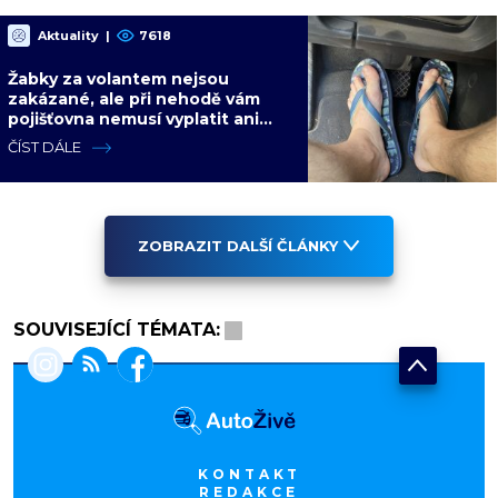
Aktuality
|
7618
Žabky za volantem nejsou
zakázané, ale při nehodě vám
pojišťovna nemusí vyplatit ani
korunu. Vysvětlíme proč
ČÍST DÁLE
ZOBRAZIT DALŠÍ ČLÁNKY
SOUVISEJÍCÍ TÉMATA:
KONTAKT
REDAKCE