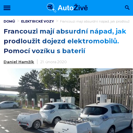
DOMŮ
ELEKTRICKÉ VOZY
Francouzi mají absurdní nápad, jak prodloužit 
Francouzi mají absurdní nápad, jak
prodloužit dojezd elektromobilů.
Pomocí vozíku s baterií
Daniel Hamžík
21. února 2020