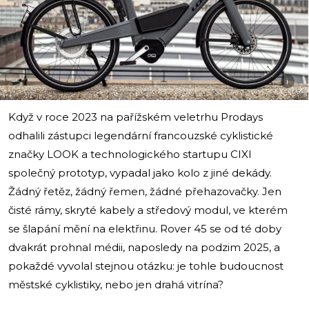
i
Když v roce 2023 na pařížském veletrhu Prodays
odhalili zástupci legendární francouzské cyklistické
značky LOOK a technologického startupu CIXI
společný prototyp, vypadal jako kolo z jiné dekády.
Žádný řetěz, žádný řemen, žádné přehazovačky. Jen
čisté rámy, skryté kabely a středový modul, ve kterém
se šlapání mění na elektřinu. Rover 45 se od té doby
dvakrát prohnal médii, naposledy na podzim 2025, a
pokaždé vyvolal stejnou otázku: je tohle budoucnost
městské cyklistiky, nebo jen drahá vitrína?