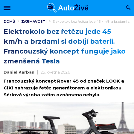
DOMŮ
ZAJÍMAVOSTI
Elektrokolo bez řetězu jede 45 km/h a brzdami si d
Elektrokolo bez řetězu jede 45
km/h a brzdami si dobíjí baterii.
Francouzský koncept funguje jako
zmenšená Tesla
Daniel Karban
25. května 2026
Francouzský koncept Rover 45 od značek LOOK a
CIXI nahrazuje řetěz generátorem a elektronikou.
Sériová výroba zatím oznámena nebyla.