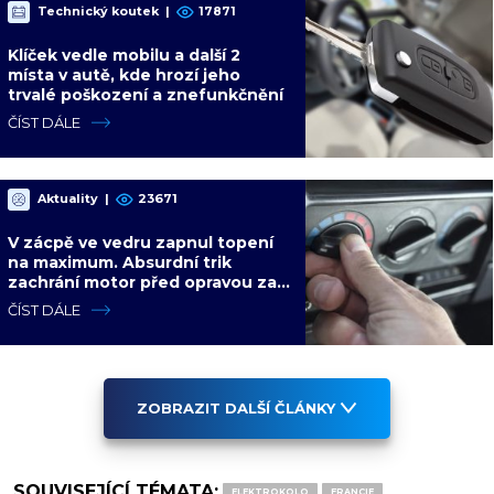
Technický koutek
|
17871
Klíček vedle mobilu a další 2
místa v autě, kde hrozí jeho
trvalé poškození a znefunkčnění
ČÍST DÁLE
Aktuality
|
23671
V zácpě ve vedru zapnul topení
na maximum. Absurdní trik
zachrání motor před opravou za
desítky tisíc
ČÍST DÁLE
ZOBRAZIT DALŠÍ ČLÁNKY
SOUVISEJÍCÍ TÉMATA:
ELEKTROKOLO
FRANCIE