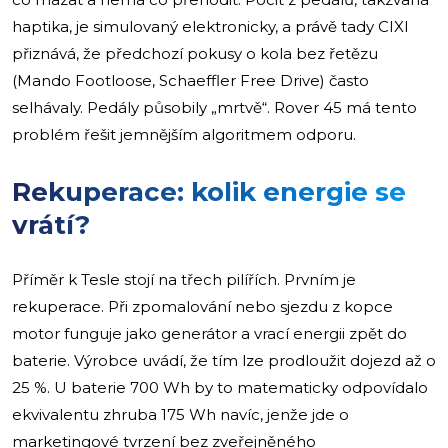
haptika, je simulovaný elektronicky, a právě tady CIXI
přiznává, že předchozí pokusy o kola bez řetězu
(Mando Footloose, Schaeffler Free Drive) často
selhávaly. Pedály působily „mrtvě“. Rover 45 má tento
problém řešit jemnějším algoritmem odporu.
Rekuperace: kolik energie se
vrátí?
Příměr k Tesle stojí na třech pilířích. Prvním je
rekuperace. Při zpomalování nebo sjezdu z kopce
motor funguje jako generátor a vrací energii zpět do
baterie. Výrobce uvádí, že tím lze prodloužit dojezd až o
25 %. U baterie 700 Wh by to matematicky odpovídalo
ekvivalentu zhruba 175 Wh navíc, jenže jde o
marketingové tvrzení bez zveřejněného