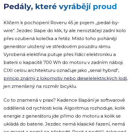
Pedály, které vyrábějí proud
Klíčem k pochopení Roveru 45 je pojem „pedal-by-
wire“. Jezdec šlape do klik, ty ale neroztáčejí zadní kolo
přes ozubená kolečka a řetěz. Místo toho pohánějí
generátor uložený ve středovém pouzdru rámu.
Vyrobená elektřina putuje přes řídicí elektroniku a
baterii o kapacitě 700 Wh do motoru v zadním náboji.
CIXI celou architekturu označuje jako „serial hybrid“,
princip známý z lokomotiv nebo dieselelektrických lodí
,
jen zmenšený na rozměr bicyklu.
Co to znamená v praxi? Kadence šlapání je softwarově
oddělená od rychlosti kola. Algoritmus rozhoduje, kolik
energie z generátoru jde přímo do motoru a kolik se
ukládá do baterie. Jezdec nemá klasické řazení, nemá
co mazat a nemá co přehodit. Pocit z pedálů, takzvaná