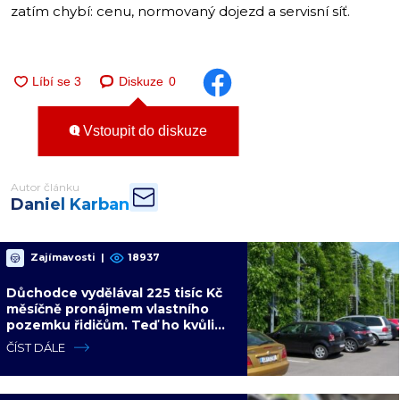
zatím chybí: cenu, normovaný dojezd a servisní síť.
Diskuze
0
Vstoupit do diskuze
Autor článku
Daniel Karban
Zajímavosti
|
18937
Důchodce vydělával 225 tisíc Kč
měsíčně pronájmem vlastního
pozemku řidičům. Teď ho kvůli
tomu čeká soud
ČÍST DÁLE