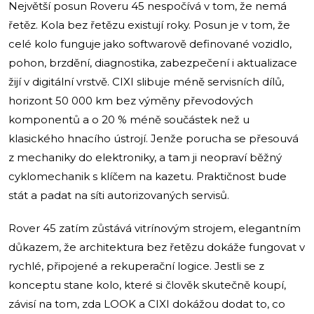
Největší posun Roveru 45 nespočívá v tom, že nemá
řetěz. Kola bez řetězu existují roky. Posun je v tom, že
celé kolo funguje jako softwarově definované vozidlo,
pohon, brzdění, diagnostika, zabezpečení i aktualizace
žijí v digitální vrstvě. CIXI slibuje méně servisních dílů,
horizont 50 000 km bez výměny převodových
komponentů a o 20 % méně součástek než u
klasického hnacího ústrojí. Jenže porucha se přesouvá
z mechaniky do elektroniky, a tam ji neopraví běžný
cyklomechanik s klíčem na kazetu. Praktičnost bude
stát a padat na síti autorizovaných servisů.
Rover 45 zatím zůstává vitrínovým strojem, elegantním
důkazem, že architektura bez řetězu dokáže fungovat v
rychlé, připojené a rekuperační logice. Jestli se z
konceptu stane kolo, které si člověk skutečně koupí,
závisí na tom, zda LOOK a CIXI dokážou dodat to, co