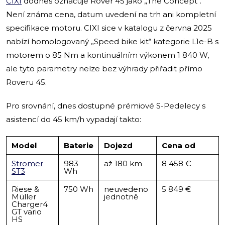
CIXI
dodnes označuje Rover 45 jako „The Concept“.
Není známa cena, datum uvedení na trh ani kompletní
specifikace motoru. CIXI sice v katalogu z června 2025
nabízí homologovaný „Speed bike kit“ kategorie L1e-B s
motorem o 85 Nm a kontinuálním výkonem 1 840 W,
ale tyto parametry nelze bez výhrady přiřadit přímo
Roveru 45.
Pro srovnání, dnes dostupné prémiové S-Pedelecy s
asistencí do 45 km/h vypadají takto:
Model
Baterie
Dojezd
Cena od
Stromer
983
až 180 km
8 458 €
ST3
Wh
Riese &
750 Wh
neuvedeno
5 849 €
Müller
jednotně
Charger4
GT vario
HS