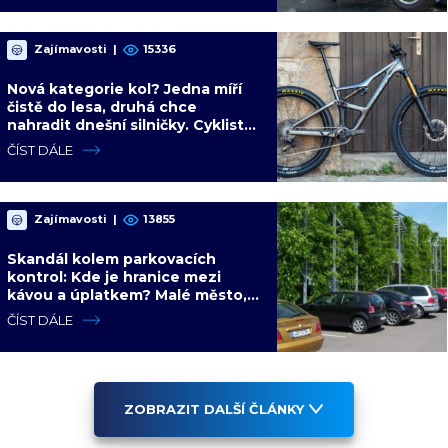
Zajímavosti
|
15336
Nová kategorie kol? Jedna míří
čistě do lesa, druhá chce
nahradit dnešní silničky. Cyklisté
mají rozporuplné názory
ČÍST DÁLE
Zajímavosti
|
13855
Skandál kolem parkovacích
kontrol: Kde je hranice mezi
kávou a úplatkem? Malé město,
malá výhoda, velký problém
ČÍST DÁLE
ZOBRAZIT DALŠÍ ČLÁNKY