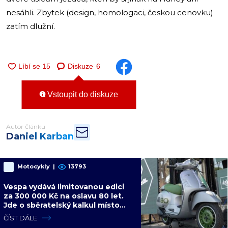
nesáhli. Zbytek (design, homologaci, českou cenovku)
zatím dlužní.
Diskuze
6
Vstoupit do diskuze
Autor článku
Daniel Karban
Motocykly
|
13793
Vespa vydává limitovanou edici
za 300 000 Kč na oslavu 80 let.
Jde o sběratelský kalkul místo
jízdního upgradu
ČÍST DÁLE