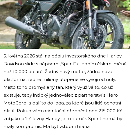
i
5. května 2026 stál na pódiu investorského dne Harley-
Davidson slide s nápisem „Sprint“ a jedním číslem: méně
než 10 000 dolarů. Žádný nový motor, žádná nová
platforma, žádné miliony utopené ve vývoji od nuly.
Místo toho promyšlený tah, který využívá to, co už
existuje, tedy indický jednoválec z partnerství s Hero
MotoCorp, a balí to do loga, za které jsou lidé ochotní
platit. Pokud vám orientační přepočet pod 215 000 Kč
zní jako příliš levný Harley, je to záměr. Sprint nemá být
malý kompromis. Má být vstupní brána.