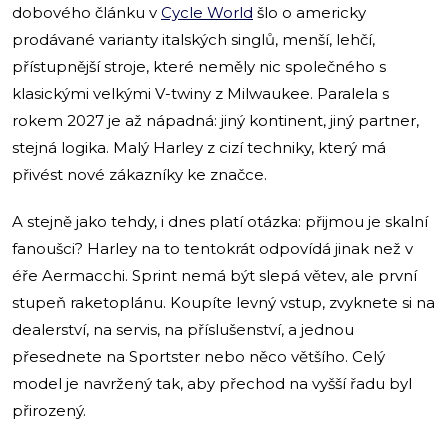
dobového článku v
Cycle World
šlo o americky
prodávané varianty italských singlů, menší, lehčí,
přístupnější stroje, které neměly nic společného s
klasickými velkými V-twiny z Milwaukee. Paralela s
rokem 2027 je až nápadná: jiný kontinent, jiný partner,
stejná logika. Malý Harley z cizí techniky, který má
přivést nové zákazníky ke značce.
A stejně jako tehdy, i dnes platí otázka: přijmou je skalní
fanoušci? Harley na to tentokrát odpovídá jinak než v
éře Aermacchi. Sprint nemá být slepá větev, ale první
stupeň raketoplánu. Koupíte levný vstup, zvyknete si na
dealerství, na servis, na příslušenství, a jednou
přesednete na Sportster nebo něco většího. Celý
model je navržený tak, aby přechod na vyšší řadu byl
přirozený.