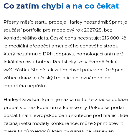
Co zatím chybí a na co čekat
Přesný měsíc startu prodeje Harley neoznámil; Sprint je
součástí portfolia pro modelový rok 2027/28, bez
konkrétnějšího data. Česká cena neexistuje; 215 000 Kč
je mediální přepočet amerického cenového stropu,
který nezahrnuje DPH, dopravu, homologaci ani marži
lokálního distributora. Realisticky lze v Evropě čekat
vyšší částku. Stejně tak zatím chybí potvrzení, že Sprint
vůbec dorazí na český trh; oficiální oznámení od
importéra nepřišlo.
Harley-Davidson Sprint je sázka na to, že značka dokáže
prodat víc než kubaturu a koňské síly. Pokud se podaří
dostat finální evropskou cenu skutečně pod hranici, kde
začínají větší modely konkurence, může Sprint otevřít
dveře tisícům jezdců, kteří by si jinak na Harley ani