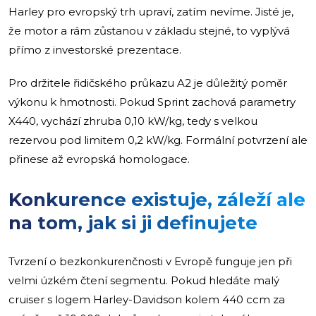
Harley pro evropský trh upraví, zatím nevíme. Jisté je,
že motor a rám zůstanou v základu stejné, to vyplývá
přímo z investorské prezentace.
Pro držitele řidičského průkazu A2 je důležitý poměr
výkonu k hmotnosti. Pokud Sprint zachová parametry
X440, vychází zhruba 0,10 kW/kg, tedy s velkou
rezervou pod limitem 0,2 kW/kg. Formální potvrzení ale
přinese až evropská homologace.
Konkurence existuje, záleží ale
na tom, jak si ji definujete
Tvrzení o bezkonkurenčnosti v Evropě funguje jen při
velmi úzkém čtení segmentu. Pokud hledáte malý
cruiser s logem Harley-Davidson kolem 440 ccm za