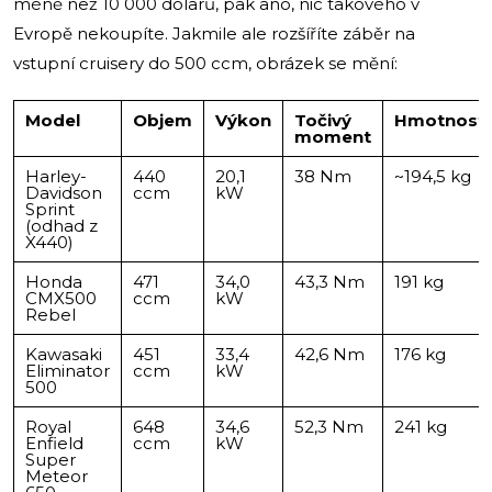
méně než 10 000 dolarů, pak ano, nic takového v
Evropě nekoupíte. Jakmile ale rozšíříte záběr na
vstupní cruisery do 500 ccm, obrázek se mění:
Model
Objem
Výkon
Točivý
Hmotnost
moment
Harley-
440
20,1
38 Nm
~194,5 kg
Davidson
ccm
kW
Sprint
(odhad z
X440)
Honda
471
34,0
43,3 Nm
191 kg
CMX500
ccm
kW
Rebel
Kawasaki
451
33,4
42,6 Nm
176 kg
Eliminator
ccm
kW
500
Royal
648
34,6
52,3 Nm
241 kg
Enfield
ccm
kW
Super
Meteor