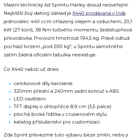
Vlastní technický list Sprintu Harley dosud nezveřejnil.
Nejbližší živý datový základ je
X440 prodávaná v Indii
:
jednoválec 440 ccm chlazený olejem a vzduchem, 20,1
kW (27 koní), 38 Nm točivého momentu, šestistupňová
převodovka. Provozní hmotnost 194,5 kg. Právě odtud
pochází tvrzení „pod 200 kg“; u Sprintu samotného
zatím žádná oficiální tabulka neexistuje.
Co X440 nabízí už dnes:
celokovové díly karoserie
320mm přední a 240mm zadní kotouč s ABS
LED osvětlení
TFT displej o úhlopříčce 8,9 cm (3,5 palce)
plochá široká řídítka v cruiserovém stylu
katalog příslušenství pro customizaci
Zda Sprint převezme tuto výbavu beze změn, nebo ji