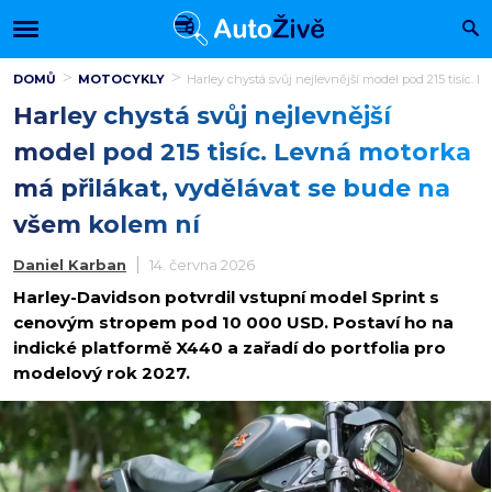
DOMŮ
MOTOCYKLY
Harley chystá svůj nejlevnější model pod 215 tisíc. 
Harley chystá svůj nejlevnější
model pod 215 tisíc. Levná motorka
má přilákat, vydělávat se bude na
všem kolem ní
Daniel Karban
14. června 2026
Harley-Davidson potvrdil vstupní model Sprint s
cenovým stropem pod 10 000 USD. Postaví ho na
indické platformě X440 a zařadí do portfolia pro
modelový rok 2027.