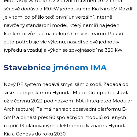
Mobis kdy vyrobilo. Už v prvním čtvrtletí 2022 firma
sériově dodávala 160kW jednotku pro Kia Niro EV. Rozdíl
je v tom, co přišlo teď: první univerzální, interně
navržený standardní model, který nemíří na jeden
konkrétní vůz, ale na celou šíři mainstreamu. Pokud
auto potřebuje víc výkonu, nasadí se dvě jednotky
(vpředu a vzadu) a výkon se zdvojnásobí na 320 kW.
Stavebnice jménem IMA
Nový PE systém nedává smysl sám o sobě. Zapadá do
širší strategie, kterou Hyundai Motor Group představila
už v červnu 2023 pod názvem IMA (Integrated Modular
Architecture). Ta má nahradit dosavadní platformu E-
GMP a přinést přes 80 společných modulů sdílených
napříč 13 plánovanými elektromobily značek Hyundai,
Kia a Genesis do roku 2030.