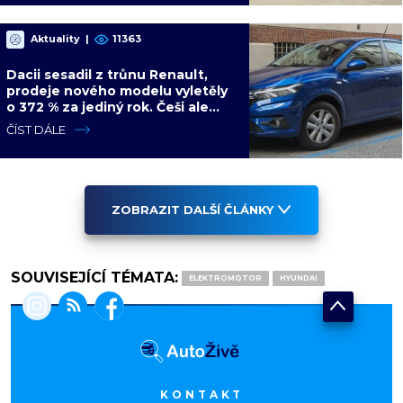
Aktuality
|
11363
Dacii sesadil z trůnu Renault,
prodeje nového modelu vyletěly
o 372 % za jediný rok. Češi ale
jedou svojí pohádku
ČÍST DÁLE
ZOBRAZIT DALŠÍ ČLÁNKY
SOUVISEJÍCÍ TÉMATA:
ELEKTROMOTOR
HYUNDAI
KONTAKT