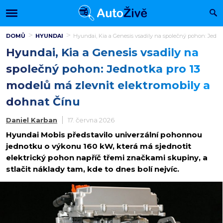
DOMŮ
HYUNDAI
Hyundai, Kia a Genesis vsadily na společný pohon: Jedn
Hyundai, Kia a Genesis vsadily na
společný pohon: Jednotka pro 13
modelů má zlevnit elektromobily a
dohnat Čínu
Daniel Karban
17. června 2026
Hyundai Mobis představilo univerzální pohonnou
jednotku o výkonu 160 kW, která má sjednotit
elektrický pohon napříč třemi značkami skupiny, a
stlačit náklady tam, kde to dnes bolí nejvíc.