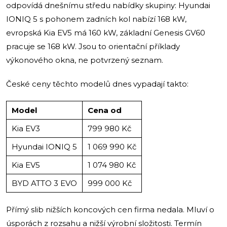
odpovídá dnešnímu středu nabídky skupiny: Hyundai
IONIQ 5 s pohonem zadních kol nabízí 168 kW,
evropská Kia EV5 má 160 kW, základní Genesis GV60
pracuje se 168 kW. Jsou to orientační příklady
výkonového okna, ne potvrzený seznam.
České ceny těchto modelů dnes vypadají takto:
Model
Cena od
Kia EV3
799 980 Kč
Hyundai IONIQ 5
1 069 990 Kč
Kia EV5
1 074 980 Kč
BYD ATTO 3 EVO
999 000 Kč
Přímý slib nižších koncových cen firma nedala. Mluví o
úsporách z rozsahu a nižší výrobní složitosti. Termín