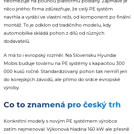
neomezuje na pouhou platformu podlahy. Zajímavé je
něco jiného: firma zdůrazňuje, že celý PE systém
navrhla a vyrábí ve vlastní režii, od komponent po finální
montáž. To je odklon od tradičního modelu, kdy
automobilka skládá pohon z dílů od různých
dodavatelů.
A má to i evropský rozměr. Na Slovensku Hyundai
Mobis buduje továrnu na PE systémy s kapacitou 300
000 kusů ročně. Standardizovaný pohon tak nemíří jen
do korejských závodů, ale přímo do srdce evropské
výroby.
Co to znamená pro český trh
Konkrétní modely s novým PE systémem výrobce
zatím nejmenoval. Výkonová hladina 160 kW ale přesně