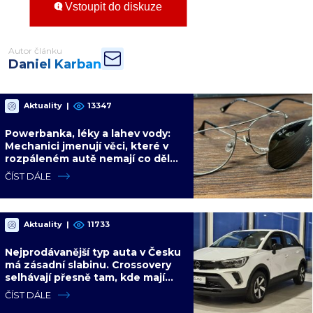
Vstoupit do diskuze
Autor článku
Daniel Karban
Aktuality
|
13347
Powerbanka, léky a lahev vody:
Mechanici jmenují věci, které v
rozpáleném autě nemají co dělat.
Hrozí i požár
ČÍST DÁLE
Aktuality
|
11733
Nejprodávanější typ auta v Česku
má zásadní slabinu. Crossovery
selhávají přesně tam, kde mají
být nejsilnější
ČÍST DÁLE