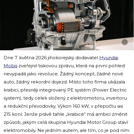
i
Dne 7. května 2026 jihokorejský dodavatel
Hyundai
Mobis
zveřejnil tiskovou zprávu, která na první pohled
nevypadá jako revoluce. Žádný koncept, žádné nové
auto, žádný rekordní dojezd. Místo toho firma ukázala
krabici, přesněji integrovaný PE systém (Power Electric
system), tedy celek složený z elektromotoru, invertoru
a redukční převodovky. Výkon 160 kW, v přepočtu asi
215 koní. Jenže právě tahle „krabice“ má ambici změnit
způsob, jakým celá skupina Hyundai Motor Group staví
elektromobily. Ne jedním autem, ale tím, co je pod ním.