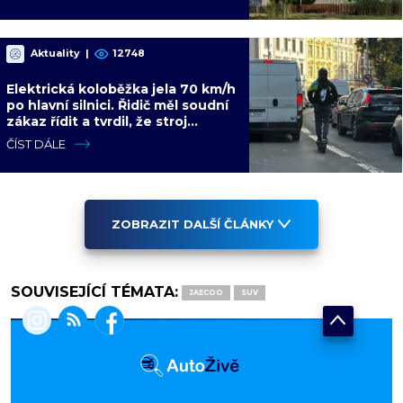
Aktuality
|
12748
Elektrická koloběžka jela 70 km/h
po hlavní silnici. Řidič měl soudní
zákaz řídit a tvrdil, že stroj
zvládne i stovku
ČÍST DÁLE
ZOBRAZIT DALŠÍ ČLÁNKY
SOUVISEJÍCÍ TÉMATA:
JAECOO
SUV