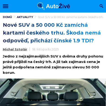
DOMŮ
AKTUALITY
Nové SUV a 50 000 Kč zamíchá kartami českého trhu. 
Nové SUV a 50 000 Kč zamíchá
kartami českého trhu. Škoda nemá
odpověď, přichází čínské 1.9 TDI?
Michal Sztolár
18. listopadu 2025
Jedno z nejzajímavějších SUV s dvěma druhy pohonu
právě přijíždí na český trh. A již tak zajímavá cena je
ještě podpořena neméně zajímavou slevou 50 000
korun.