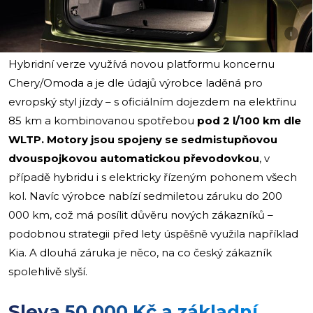
i
Hybridní verze využívá novou platformu koncernu
Chery/Omoda a je dle údajů výrobce laděná pro
evropský styl jízdy – s oficiálním dojezdem na elektřinu
85 km a kombinovanou spotřebou
pod 2 l/100 km dle
WLTP. Motory jsou spojeny se sedmistupňovou
dvouspojkovou automatickou převodovkou
, v
případě hybridu i s elektricky řízeným pohonem všech
kol. Navíc výrobce nabízí sedmiletou záruku do 200
000 km, což má posílit důvěru nových zákazníků –
podobnou strategii před lety úspěšně využila například
Kia. A dlouhá záruka je něco, na co český zákazník
spolehlivě slyší.
Sleva 50 000 Kč a základní