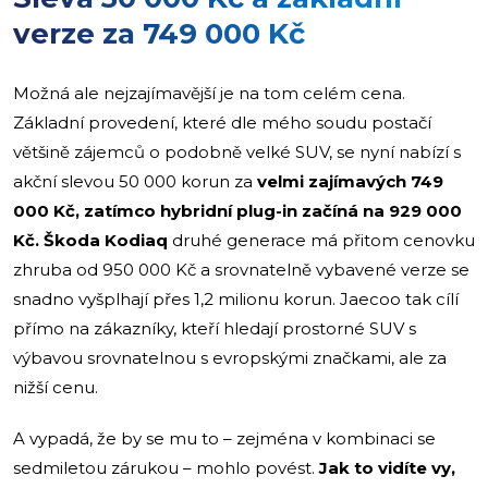
verze za 749 000 Kč
Možná ale nejzajímavější je na tom celém cena.
Základní provedení, které dle mého soudu postačí
většině zájemců o podobně velké SUV, se nyní nabízí s
akční slevou 50 000 korun za
velmi zajímavých 749
000 Kč, zatímco hybridní plug-in začíná na 929 000
Kč. Škoda Kodiaq
druhé generace má přitom cenovku
zhruba od 950 000 Kč a srovnatelně vybavené verze se
snadno vyšplhají přes 1,2 milionu korun. Jaecoo tak cílí
přímo na zákazníky, kteří hledají prostorné SUV s
výbavou srovnatelnou s evropskými značkami, ale za
nižší cenu.
A vypadá, že by se mu to – zejména v kombinaci se
sedmiletou zárukou – mohlo povést.
Jak to vidíte vy,