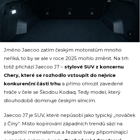
i
Jméno Jaecoo zatím českým motoristům mnoho
neříká, to by se ale v roce 2025 mohlo změnit. Na trh
totiž přichází Jaecoo J7 –
stylové SUV z koncernu
Chery, které se rozhodlo vstoupit do nejvíce
konkurenční části trhu
a přímo ohrozit zavedené
hráče v čele se Škodou Kodiaq. Tedy model, který
dlouhodobě dominuje českým silnicím.
Jaecoo J7 je SUV, které nepůsobí jako typický „nováček
z Číny“. Místo kopírování západních trendů sází na
elegantní minimalismus a řezané tvary připomínající