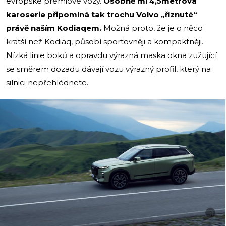
evropské prémiové vozy.
Osobně mi 4,5metrová
karoserie připomíná tak trochu Volvo „říznuté“
právě naším Kodiaqem.
Možná proto, že je o něco
kratší než Kodiaq, působí sportovněji a kompaktněji.
Nízká linie boků a opravdu výrazná maska okna zužující
se směrem dozadu dávají vozu výrazný profil, který na
silnici nepřehlédnete.
i