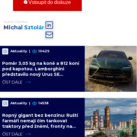
Vstoupit do diskuze
Autor článku
Michal Sztolár
Aktuality
|
10429
Poměr 3,05 kg na koně a 812 koní
pod kapotou. Lamborghini
představilo nový Urus SE
Performante s hybridním
ČÍST DÁLE
pohonem
Aktuality
|
14538
Ropný gigant bez benzinu: Ruští
farmáři nemají čím tankovat
traktory před žněmi, fronty na
pumpy trvají i několik dní
ČÍST DÁLE