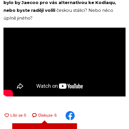
bylo by Jaecoo pro vás alternativou ke Kodiaqu,
nebo byste raději volili
českou stálici? Nebo něco
úplně jiného?
Diskuze
6