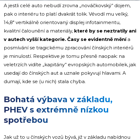
A jestli celé auto nebudí zrovna „nováčkovský“ dojem,
pak o interiéru to platí dvakrát tolik. Vévodí mu velký,
14,8″ vertikálně orientovaný displej infotainmentu,
kvalitní čalounění a materiály,
které by se neztratily ani
v autech vyšší kategorie. Časy se evidentně mění
a
posmívání se tragickému zpracování čínských interiérů
je minulostí. Respektive je tomu přesně naopak: na
veletrzích vidíte „kapitány“ evropských automobilek, jak
usedají do čínských aut a uznale pokyvují hlavami. A
dumají, kde se (u nich) stala chyba.
Bohatá výbava v základu,
PHEV s extrémně nízkou
spotřebou
Jak už to u čínských vozů bývá, již v základu nabídnou