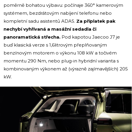
poměrně bohatou výbavu: počínaje 360° kamerovým
systémem, bezdrátovým nabíjení telefonu nebo
kompletní sadu asistentů ADAS.
Za příplatek pak
nechybí vyhřívaná a masážní sedadla či
panoramatická střecha.
Pod kapotou Jaecoo J7 je
buď klasická verze s 1,6litrovým přeplňovaným
benzínovým motorem o výkonu 108 kW a točivém
momentu 290 Nm, nebo plug-in hybridní varianta s
kombinovaným výkonem až (výrazně zajímavějších) 205
kW.