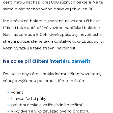
centimetru nachází přes 800 různých bakterií. Na té
samé ploše záchodového prkýnka jich je jen 80!
Mezi závažné bakterie, usazené na volantu či hlavici
řídící si tak v autě běžně vozíme například bakterie
Bacillus cereus a E Coli, které způsobují nevolnost a
střevní potíže, stejně tak jako stafylokoky způsobující
kožní vyrážku a také střevní nevolnost.
Na co se při čištění interiéru zaměřit
Pokud se chystáte k důkladnému čištění vozu sami,
věnujte zvýšenou pozornost těmto místům:
volant
hlavice řadicí páky
palubní deska a voliče jízdních režimů
kliky dveří a víko zavazadlového prostoru