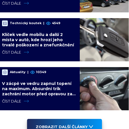
tomu čeká soud
ČÍST DÁLE
Technický koutek
|
4549
Klíček vedle mobilu a další 2
místa v autě, kde hrozí jeho
trvalé poškození a znefunkčnění
ČÍST DÁLE
Aktuality
|
10349
V zácpě ve vedru zapnul topení
na maximum. Absurdní trik
zachrání motor před opravou za
desítky tisíc
ČÍST DÁLE
ZOBRAZIT DALŠÍ ČLÁNKY