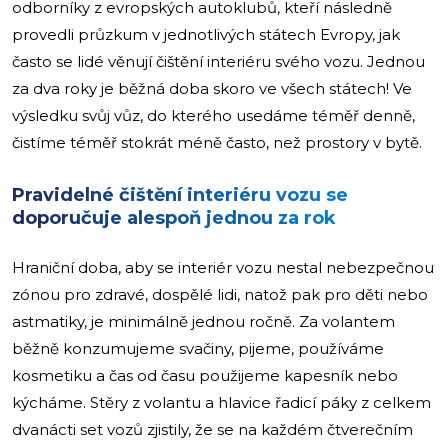
odborníky z evropských autoklubů, kteří následně
provedli průzkum v jednotlivých státech Evropy, jak
často se lidé věnují čištění interiéru svého vozu. Jednou
za dva roky je běžná doba skoro ve všech státech! Ve
výsledku svůj vůz, do kterého usedáme téměř denně,
čistíme téměř stokrát méně často, než prostory v bytě.
Pravidelné čištění interiéru vozu se
doporučuje alespoň jednou za rok
Hraniční doba, aby se interiér vozu nestal nebezpečnou
zónou pro zdravé, dospělé lidi, natož pak pro děti nebo
astmatiky, je minimálně jednou ročně. Za volantem
běžně konzumujeme svačiny, pijeme, používáme
kosmetiku a čas od času použijeme kapesník nebo
kýcháme. Stěry z volantu a hlavice řadicí páky z celkem
dvanácti set vozů zjistily, že se na každém čtverečním