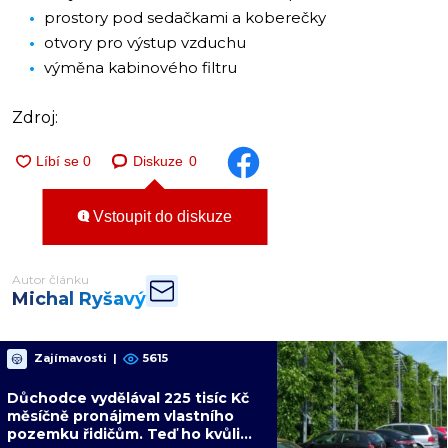
prostory pod sedačkami a koberečky
otvory pro výstup vzduchu
výměna kabinového filtru
Zdroj:
Diskuze
0
Vstoupit do diskuze
Autor článku
Michal Ryšavý
Zajímavosti
|
5615
Důchodce vydělával 225 tisíc Kč
měsíčně pronájmem vlastního
pozemku řidičům. Teď ho kvůli