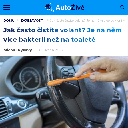
DOMŮ
ZAJÍMAVOSTI
Jak často čistíte volant? Je na něm více bakterií ne
Jak často čistíte volant? Je na něm
více bakterií než na toaletě
Michal Ryšavý
10. ledna 2018