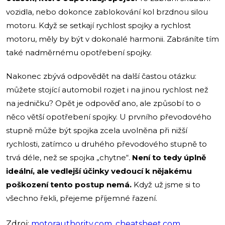
vozidla, nebo dokonce zablokování kol brzdnou silou
motoru. Když se setkají rychlost spojky a rychlost
motoru, měly by být v dokonalé harmonii. Zabráníte tím
také nadměrnému opotřebení spojky.
Nakonec zbývá odpovědět na další častou otázku:
můžete stojící automobil rozjet i na jinou rychlost než
na jedničku? Opět je odpověď ano, ale způsobí to o
něco větší opotřebení spojky. U prvního převodového
stupně může být spojka zcela uvolněna při nižší
rychlosti, zatímco u druhého převodového stupně to
trvá déle, než se spojka „chytne“.
Není to tedy úplně
ideální, ale vedlejší účinky vedoucí k nějakému
poškození tento postup nemá.
Když už jsme si to
všechno řekli, přejeme příjemné řazení.
Zdroj:
motorauthority.com
,
cheatsheet.com