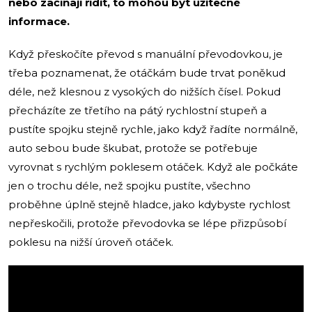
nebo začínají řídit, to mohou být užitečné
informace.
Když přeskočíte převod s manuální převodovkou, je
třeba poznamenat, že otáčkám bude trvat poněkud
déle, než klesnou z vysokých do nižších čísel. Pokud
přecházíte ze třetího na pátý rychlostní stupeň a
pustíte spojku stejně rychle, jako když řadíte normálně,
auto sebou bude škubat, protože se potřebuje
vyrovnat s rychlým poklesem otáček. Když ale počkáte
jen o trochu déle, než spojku pustíte, všechno
proběhne úplně stejně hladce, jako kdybyste rychlost
nepřeskočili, protože převodovka se lépe přizpůsobí
poklesu na nižší úroveň otáček.