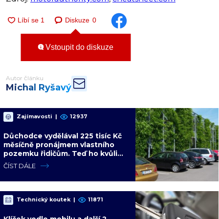
Diskuze
0
Vstoupit do diskuze
Autor článku
Michal Ryšavý
Zajímavosti
|
12937
Důchodce vydělával 225 tisíc Kč
měsíčně pronájmem vlastního
pozemku řidičům. Teď ho kvůli
tomu čeká soud
ČÍST DÁLE
Technický koutek
|
11871
Klíček vedle mobilu a další 2