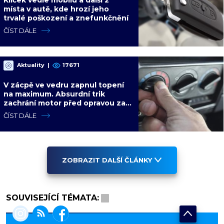
místa v autě, kde hrozí jeho
trvalé poškození a znefunkčnění
ČÍST DÁLE
Aktuality
|
17671
V zácpě ve vedru zapnul topení
na maximum. Absurdní trik
zachrání motor před opravou za
desítky tisíc
ČÍST DÁLE
ZOBRAZIT DALŠÍ ČLÁNKY
SOUVISEJÍCÍ TÉMATA: