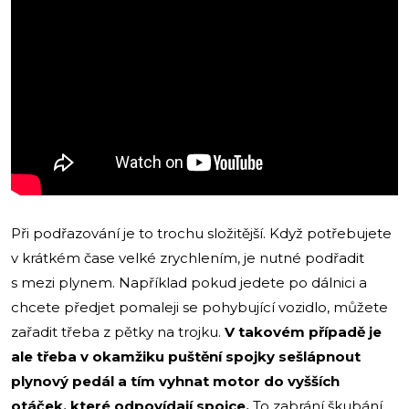
Při podřazování je to trochu složitější. Když potřebujete
v krátkém čase velké zrychlením, je nutné podřadit
s mezi plynem. Například pokud jedete po dálnici a
chcete předjet pomaleji se pohybující vozidlo, můžete
zařadit třeba z pětky na trojku.
V takovém případě je
ale třeba v okamžiku puštění spojky sešlápnout
plynový pedál a tím vyhnat motor do vyšších
otáček, které odpovídají spojce.
To zabrání škubání