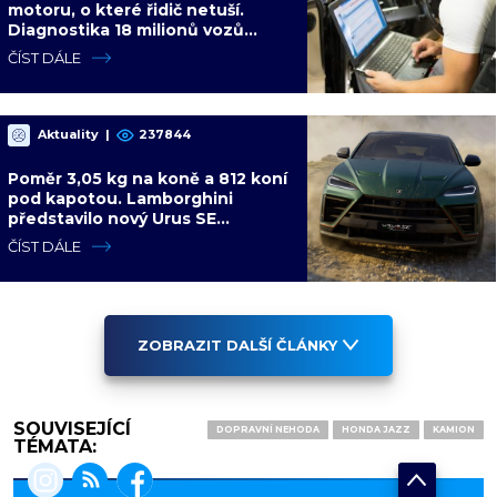
motoru, o které řidič netuší.
Diagnostika 18 milionů vozů
ukázala dalších 4 slabých míst
ČÍST DÁLE
Aktuality
|
237844
Poměr 3,05 kg na koně a 812 koní
pod kapotou. Lamborghini
představilo nový Urus SE
Performante s hybridním
ČÍST DÁLE
pohonem
ZOBRAZIT DALŠÍ ČLÁNKY
SOUVISEJÍCÍ
DOPRAVNÍ NEHODA
HONDA JAZZ
KAMION
TÉMATA: