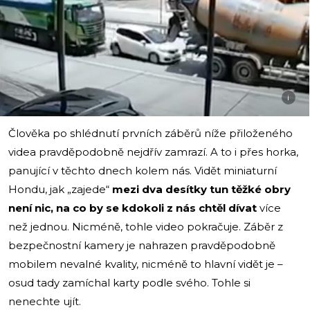
i
Člověka po shlédnutí prvních záběrů níže přiloženého
videa pravděpodobně nejdřív zamrazí. A to i přes horka,
panující v těchto dnech kolem nás. Vidět miniaturní
Hondu, jak „zajede“
mezi dva desítky tun těžké obry
není nic, na co by se kdokoli z nás chtěl dívat
více
než jednou. Nicméně, tohle video pokračuje. Záběr z
bezpečnostní kamery je nahrazen pravděpodobně
mobilem nevalné kvality, nicméně to hlavní vidět je –
osud tady zamíchal karty podle svého. Tohle si
nenechte ujít.