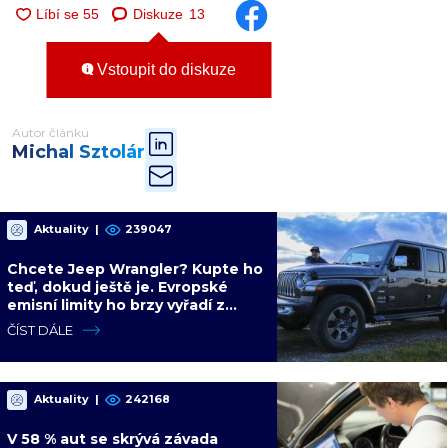
Diskuze
13
Vstoupit do diskuze
Autor článku
Michal Sztolár
Aktuality
|
239047
Chcete Jeep Wrangler? Kupte ho
teď, dokud ještě je. Evropské
emisní limity ho brzy vyřadí z
nabídky nadobro
ČÍST DÁLE
Aktuality
|
242168
V 58 % aut se skrývá závada