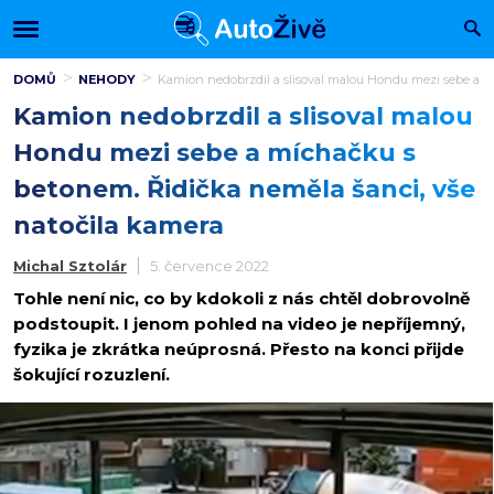
DOMŮ
NEHODY
Kamion nedobrzdil a slisoval malou Hondu mezi sebe a m
Kamion nedobrzdil a slisoval malou
Hondu mezi sebe a míchačku s
betonem. Řidička neměla šanci, vše
natočila kamera
Michal Sztolár
5. července 2022
Tohle není nic, co by kdokoli z nás chtěl dobrovolně
podstoupit. I jenom pohled na video je nepříjemný,
fyzika je zkrátka neúprosná. Přesto na konci přijde
šokující rozuzlení.