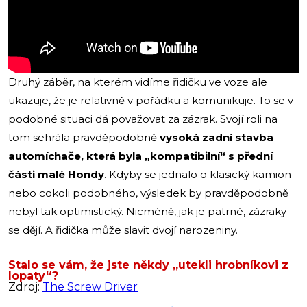
Druhý záběr, na kterém vidíme řidičku ve voze ale
ukazuje, že je relativně v pořádku a komunikuje. To se v
podobné situaci dá považovat za zázrak. Svojí roli na
tom sehrála pravděpodobně
vysoká zadní stavba
automíchače, která byla „kompatibilní“ s přední
části malé Hondy
. Kdyby se jednalo o klasický kamion
nebo cokoli podobného, výsledek by pravděpodobně
nebyl tak optimistický. Nicméně, jak je patrné, zázraky
se dějí. A řidička může slavit dvojí narozeniny.
Stalo se vám, že jste někdy „utekli hrobníkovi z
lopaty“?
Zdroj:
The Screw Driver