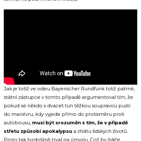
Jak je totiž ve videu Bayerischer Rundfunk totiž patrné,
státní zástupce v tomto případě argumentoval tím, že
pokud se někdo s dvacet tun těžkou soupravou pustí
do manévru, kdy vyjede přímo do protisměru proti
autobousu,
musí být srozuměn s tím, že v případě
střetu způsobí apokalypsu
a ztrátu lidských životů.
Proto tak tvrdošíjně trval na úmyslu. Což by řidiče