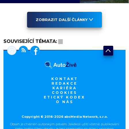
ZOBRAZIT DALŠÍ ČLÁNKY
SOUVISEJÍCÍ TÉMATA:
KONTAKT
REDAKCE
KARIÉRA
COOKIES
ETICKÝ KODEX
O NÁS
Copyright © 2016-2026 abcMedia Network, s.r.o.
Obsah je chráněn autorským právem. Jakékoli užití včetně publikování
nebo jiného šíření obsahu je bez písemného souhlasu zakázáno.