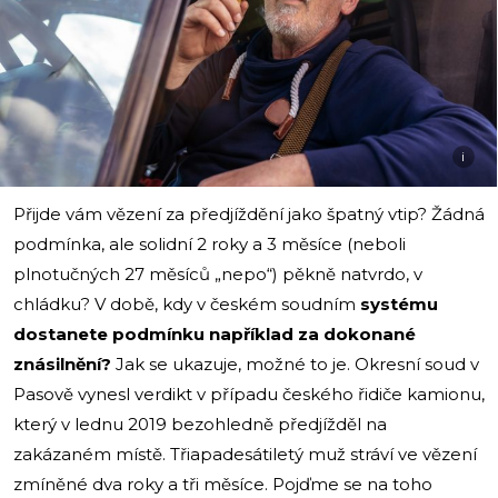
i
Přijde vám vězení za předjíždění jako špatný vtip? Žádná
podmínka, ale solidní 2 roky a 3 měsíce (neboli
plnotučných 27 měsíců „nepo“) pěkně natvrdo, v
chládku? V době, kdy v českém soudním
systému
dostanete podmínku například za dokonané
znásilnění?
Jak se ukazuje, možné to je. Okresní soud v
Pasově vynesl verdikt v případu českého řidiče kamionu,
který v lednu 2019 bezohledně předjížděl na
zakázaném místě. Třiapadesátiletý muž stráví ve vězení
zmíněné dva roky a tři měsíce. Pojďme se na toho