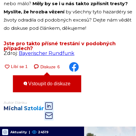
nebo málo?
Měly by se i u nás takto zpřísnit tresty?
Myslíte, že hrozba vězení
by všechny tyto hazardéry se
životy odradila od podobných excesů? Dejte nám vědět
do diskuse pod článkem, děkujeme!
Jste pro takto přísné trestání v podobných
případech?
Zdroj:
Bayerischer Rundfunk
Diskuze
6
Vstoupit do diskuze
Autor článku
Michal Sztolár
Aktuality
|
24519