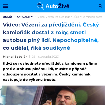
DOMŮ
AKTUALITY
Video: Vězení za předjíždění. Český kamioňák dostal 2 
Video: Vězení za předjíždění. Český
kamioňák dostal 2 roky, smetl
autobus plný lidí. Nepochopitelné,
co udělal, říká soudkyně
Michal Sztolár
29. listopadu 2023
Když se rozhodnete předjíždět s kamionem přímo
proti autobusu plnému lidí, musíte v případě
odsouzení počítat s vězením. Český kamioňák
nastupuje do výkonu trestu.