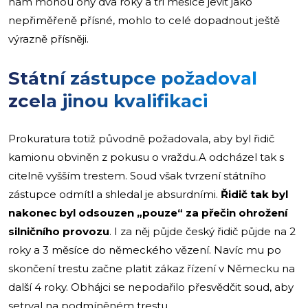
nám mohou ony dva roky a tři měsíce jevit jako
nepřiměřeně přísné, mohlo to celé dopadnout ještě
výrazně přísněji.
Státní zástupce požadoval
zcela jinou kvalifikaci
Prokuratura totiž původně požadovala, aby byl řidič
kamionu obviněn z pokusu o vraždu.A odcházel tak s
citelně vyšším trestem. Soud však tvrzení státního
zástupce odmítl a shledal je absurdními.
Řidič tak byl
nakonec byl odsouzen „pouze“ za přečin ohrožení
silničního provozu
. I za něj půjde český řidič půjde na 2
roky a 3 měsíce do německého vězení. Navíc mu po
skončení trestu začne platit zákaz řízení v Německu na
další 4 roky. Obhájci se nepodařilo přesvědčit soud, aby
setrval na podmíněném trestu.