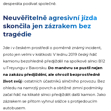
desperáta podívat společně.
Neuvěřitelně agresivní jízda
skončila jen zázrakem bez
tragédie
Jde i v českém prostředí o poměrně známý incident,
proto jen velmi v krátkosti: V lednu 2019 český řidič
kamionu bezohledně předjížděl na spolkové silnici B12
u Freyungu v Bavorsku.
Do manévru se pustil nejen
na zakázu předjíždění, ale ohrozil bezprostředně
život svůj
i ostatních účastníků silničního provozu. Bez
ohledu na namrzlý povrch a obtížné zimní podmínky
začal řidič na klikaté silnici předjíždět další kamion. Jako
zázrakem se přitom vyhnul srážce s protijedoucím
autobusem.