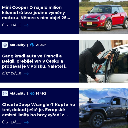
Mini Cooper D najelo milion
kilometrů bez jediné výměny
motoru. Němec s ním objel 25
zemí a míří na další milion
ČÍST DÁLE
Aktuality
|
21037
Gang kradl auta ve Francii a
Belgii, přebíjel VIN v Česku a
prodával je v Polsku. Naletěl i
polský vicepremiér
ČÍST DÁLE
Aktuality
|
18492
Chcete Jeep Wrangler? Kupte ho
teď, dokud ještě je. Evropské
emisní limity ho brzy vyřadí z
nabídky nadobro
ČÍST DÁLE