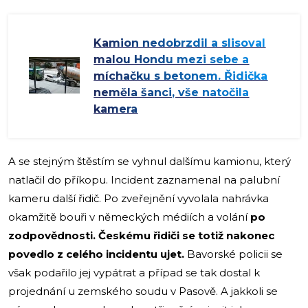
Kamion nedobrzdil a slisoval
malou Hondu mezi sebe a
míchačku s betonem. Řidička
neměla šanci, vše natočila
kamera
A se stejným štěstím se vyhnul dalšímu kamionu, který
natlačil do příkopu. Incident zaznamenal na palubní
kameru další řidič. Po zveřejnění vyvolala nahrávka
okamžitě bouři v německých médiích a volání
po
zodpovědnosti. Českému řidiči se totiž nakonec
povedlo z celého incidentu ujet.
Bavorské policii se
však podařilo jej vypátrat a případ se tak dostal k
projednání u zemského soudu v Pasově. A jakkoli se