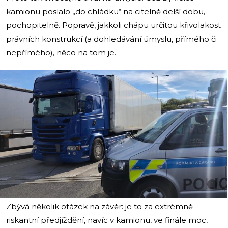
kamionu poslalo „do chládku“ na citelně delší dobu,
pochopitelně. Popravě, jakkoli chápu určitou křivolakost
právních konstrukcí (a dohledávání úmyslu, přímého či
nepřímého), něco na tom je.
i
Zbývá několik otázek na závěr: je to za extrémně
riskantní předjíždění, navíc v kamionu, ve finále moc,