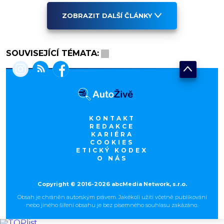
ZOBRAZIT DALŠÍ ČLÁNKY
SOUVISEJÍCÍ TÉMATA:
KONTAKT
REDAKCE
KARIÉRA
COOKIES
ETICKÝ KODEX
O NÁS
Copyright © 2016-2026 abcMedia Network, s.r.o.
Obsah je chráněn autorským právem. Jakékoli užití včetně publikování
nebo jiného šíření obsahu je bez písemného souhlasu zakázáno.