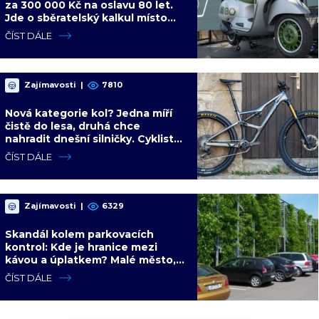
za 300 000 Kč na oslavu 80 let.
Jde o sběratelský kalkul místo
jízdního upgradu
ČÍST DÁLE
Zajímavosti
|
7810
Nová kategorie kol? Jedna míří
čistě do lesa, druhá chce
nahradit dnešní silničky. Cyklisté
mají rozporuplné názory
ČÍST DÁLE
Zajímavosti
|
6329
Skandál kolem parkovacích
kontrol: Kde je hranice mezi
kávou a úplatkem? Malé město,
malá výhoda, velký problém
ČÍST DÁLE