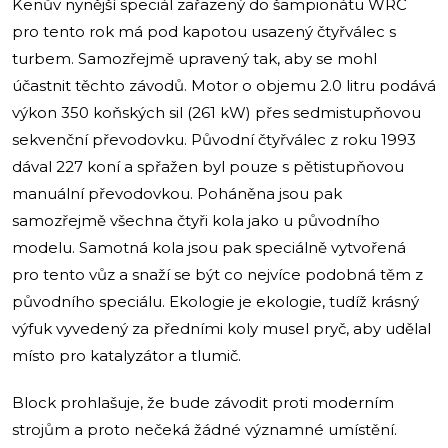
Kenův nynější speciál zařazený do šampionátu WRC
pro tento rok má pod kapotou usazený čtyřválec s
turbem. Samozřejmě upravený tak, aby se mohl
účastnit těchto závodů. Motor o objemu 2.0 litru podává
výkon 350 koňských sil (261 kW) přes sedmistupňovou
sekvenční převodovku. Původní čtyřválec z roku 1993
dával 227 koní a spřažen byl pouze s pětistupňovou
manuální převodovkou. Poháněna jsou pak
samozřejmě všechna čtyři kola jako u původního
modelu. Samotná kola jsou pak speciálně vytvořená
pro tento vůz a snaží se být co nejvíce podobná těm z
původního speciálu. Ekologie je ekologie, tudíž krásný
výfuk vyvedený za předními koly musel pryč, aby udělal
místo pro katalyzátor a tlumič.
Block prohlašuje, že bude závodit proti moderním
strojům a proto nečeká žádné významné umístění.