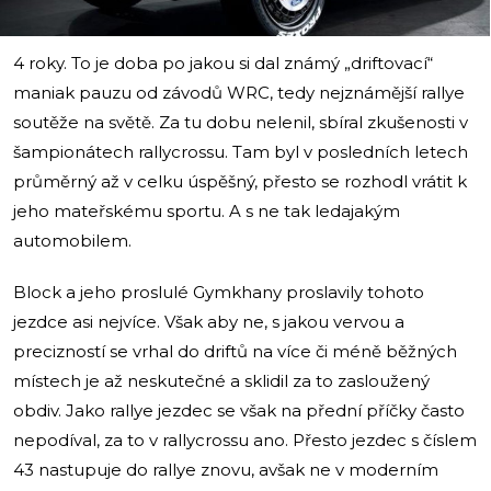
4 roky. To je doba po jakou si dal známý „driftovací“
maniak pauzu od závodů WRC, tedy nejznámější rallye
soutěže na světě. Za tu dobu nelenil, sbíral zkušenosti v
šampionátech rallycrossu. Tam byl v posledních letech
průměrný až v celku úspěšný, přesto se rozhodl vrátit k
jeho mateřskému sportu. A s ne tak ledajakým
automobilem.
Block a jeho proslulé Gymkhany proslavily tohoto
jezdce asi nejvíce. Však aby ne, s jakou vervou a
precizností se vrhal do driftů na více či méně běžných
místech je až neskutečné a sklidil za to zasloužený
obdiv. Jako rallye jezdec se však na přední příčky často
nepodíval, za to v rallycrossu ano. Přesto jezdec s číslem
43 nastupuje do rallye znovu, avšak ne v moderním