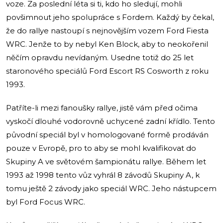
voze. Za poslední léta si ti, kdo ho sledují, mohli
povšimnout jeho spolupráce s Fordem. Každý by čekal,
že do rallye nastoupí s nejnovějším vozem Ford Fiesta
WRC. Jenže to by nebyl Ken Block, aby to neokořenil
něčím opravdu nevídaným. Usedne totiž do 25 let
staronového speciálů Ford Escort RS Cosworth z roku
1993.
Patříte-li mezi fanoušky rallye, jistě vám před očima
vyskočí dlouhé vodorovně uchycené zadní křídlo. Tento
původní speciál byl v homologované formě prodáván
pouze v Evropě, pro to aby se mohl kvalifikovat do
Skupiny A ve světovém šampionátu rallye. Během let
1993 až 1998 tento vůz vyhrál 8 závodů Skupiny A, k
tomu ještě 2 závody jako speciál WRC. Jeho nástupcem
byl Ford Focus WRC.