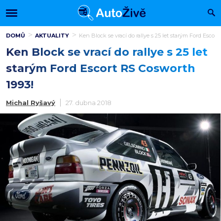
DOMŮ
AKTUALITY
Ken Block se vrací do rallye s 25 let starým Ford Escor
Ken Block se vrací do rallye s 25 let
starým Ford Escort RS Cosworth
1993!
Michal Ryšavý
27. dubna 2018