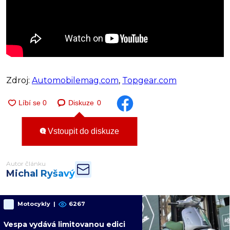
Zdroj:
Automobilemag.com
,
Topgear.com
Diskuze
0
Vstoupit do diskuze
Autor článku
Michal Ryšavý
Motocykly
|
6267
Vespa vydává limitovanou edici