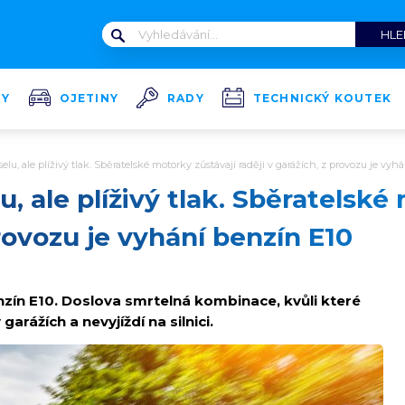
TY
OJETINY
RADY
TECHNICKÝ KOUTEK
lu, ale plíživý tlak. Sběratelské motorky zůstávají raději v garážích, z provozu je vyh
, ale plíživý tlak. Sběratelské
provozu je vyhání benzín E10
nzín E10. Doslova smrtelná kombinace, kvůli které
arážích a nevyjíždí na silnici.