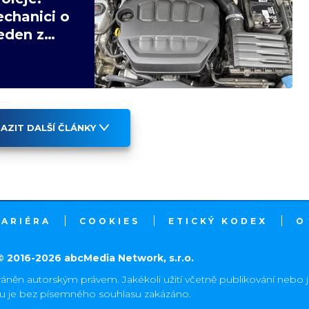
echanici o
eden z
AZIT DALŠÍ ČLÁNKY
KARIÉRA
COOKIES
ETICKÝ KODEX
O
© 2016-2026 abcMedia Network, s.r.o.
ráněn autorským právem. Jakékoli užití včetně publikování nebo 
hu je bez písemného souhlasu zakázáno.