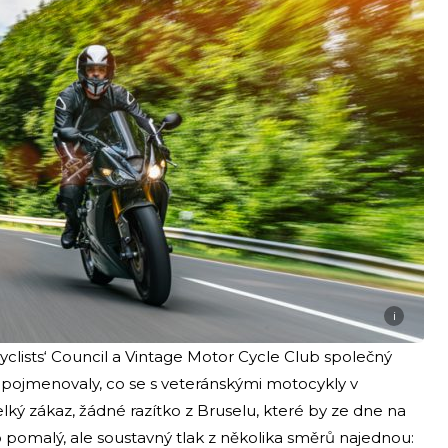
i
yclists‘ Council a Vintage Motor Cycle Club společný
ojmenovaly, co se s veteránskými motocykly v
lký zákaz, žádné razítko z Bruselu, které by ze dne na
 o pomalý, ale soustavný tlak z několika směrů najednou: