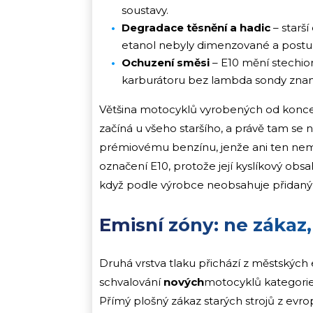
soustavy.
Degradace těsnění a hadic
– starš
etanol nebyly dimenzované a postu
Ochuzení směsi
– E10 mění stechiom
karburátoru bez lambda sondy zname
Většina motocyklů vyrobených od konce
začíná u všeho staršího, a právě tam se n
prémiovému benzínu, jenže ani ten nem
označení E10, protože její kyslíkový obsa
když podle výrobce neobsahuje přidaný b
Emisní zóny: ne zákaz
Druhá vrstva tlaku přichází z městských 
schvalování
nových
motocyklů kategorie 
Přímý plošný zákaz starých strojů z evro