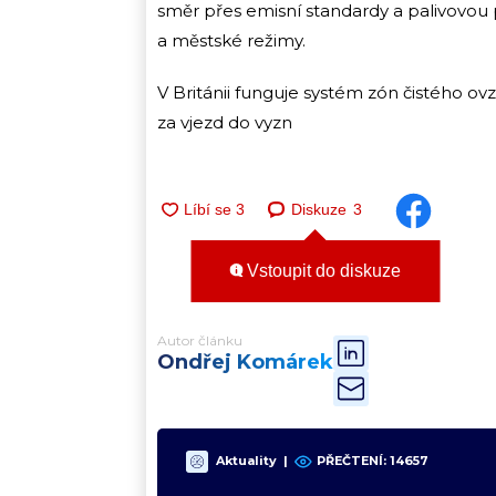
směr přes emisní standardy a palivovou p
a městské režimy.
V Británii funguje systém zón čistého ovzd
za vjezd do vyzn
Diskuze
3
Vstoupit do diskuze
Autor článku
Ondřej Komárek
Aktuality
|
PŘEČTENÍ:
14657