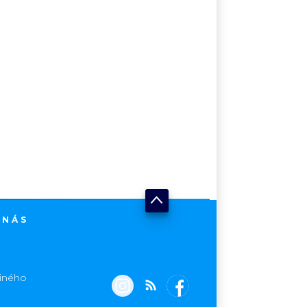
 NÁS
jiného