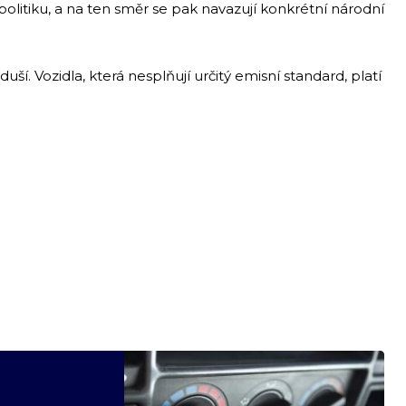
olitiku, a na ten směr se pak navazují konkrétní národní
uší. Vozidla, která nesplňují určitý emisní standard, platí