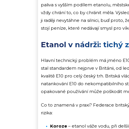
paliva s vyšším podílem etanolu, městské
vždy chrání to, co by chránit měla. Výsled
ji raději nevytáhne na silnici, buď proto
stojí peníze, které nedávají smysl pro v
Etanol v nádrži: tichý
Hlavní technický problém má jméno E10
stal standardem nejprve v Británii, od le
kvalitě E10 pro celý český trh. Britská v
natankování E10 do nekompatibilního st
opakované používání může poškodit mo
Co to znamená v praxi? Federace britský
rizika:
Koroze
– etanol váže vodu, při delš