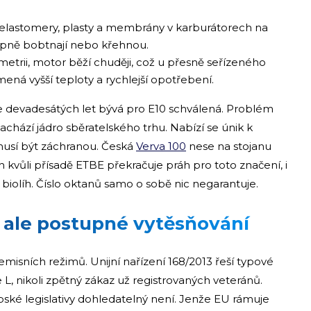
í elastomery, plasty a membrány v karburátorech na
pně bobtnají nebo křehnou.
etrii, motor běží chuději, což u přesně seřízeného
ná vyšší teploty a rychlejší opotřebení.
 devadesátých let bývá pro E10 schválená. Problém
achází jádro sběratelského trhu. Nabízí se únik k
usí být záchranou. Česká
Verva 100
nese na stojanu
h kvůli přísadě ETBE překračuje práh pro toto značení, i
iolíh. Číslo oktanů samo o sobě nic negarantuje.
, ale postupné vytěsňování
emisních režimů. Unijní nařízení 168/2013 řeší typové
L, nikoli zpětný zákaz už registrovaných veteránů.
pské legislativy dohledatelný není. Jenže EU rámuje