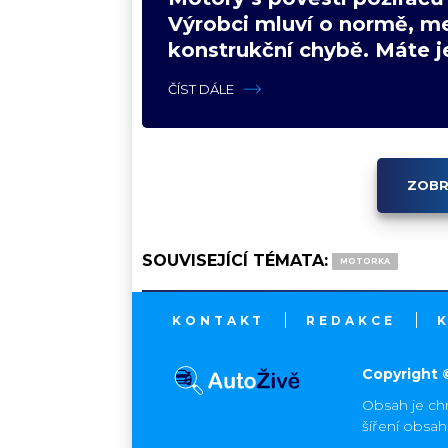
Výrobci mluví o normě, m
konstrukční chybě. Máte j
nich?
ČÍST DÁLE
ZOBR
SOUVISEJÍCÍ TÉMATA:
MOTORKA
KONTAKT
REDAKCE
Copyright 
Obsah je ch
šíření obsa