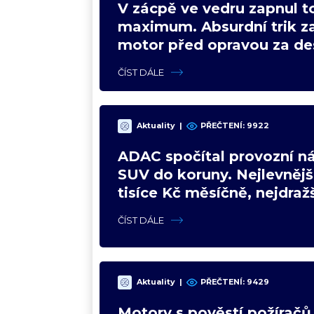
V zácpě ve vedru zapnul t
maximum. Absurdní trik z
motor před opravou za des
ČÍST DÁLE
Aktuality
|
PŘEČTENÍ:
9922
ADAC spočítal provozní n
SUV do koruny. Nejlevnějš
tisíce Kč měsíčně, nejdraž
trojnásobek
ČÍST DÁLE
Aktuality
|
PŘEČTENÍ:
9429
Motory s pověstí požíračů 