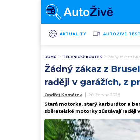
AKTUALITY
AUTOŽIVĚ TES
DOMŮ
TECHNICKÝ KOUTEK
Žádný zákaz z Bruse
Žádný zákaz z Bruselu
raději v garážích, z 
Ondřej Komárek
28. června 2026
Stará motorka, starý karburátor a be
sběratelské motorky zůstávají raději v g