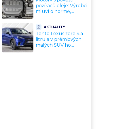
trojnásobek
požíračů oleje: Výrobci
mluví o normě,
mechanici o
konstrukční chybě.
AKTUALITY
Máte jeden z nich?
Tento Lexus žere 4,4
litru a v prémiových
malých SUV ho
kupuje každý druhý
zákazník. Konkurence
jen přihlíží