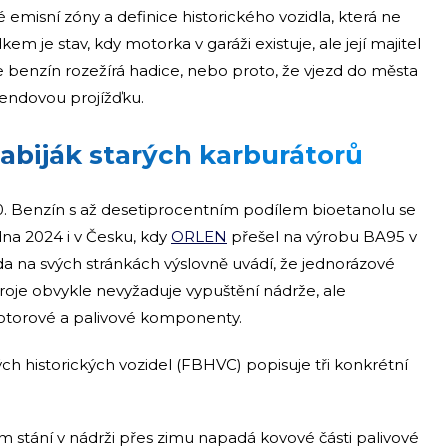
 emisní zóny a definice historického vozidla, která ne
kem je stav, kdy motorka v garáži existuje, ale její majitel
, že benzín rozežírá hadice, nebo proto, že vjezd do města
íkendovou projížďku.
 zabiják starých karburátorů
. Benzín s až desetiprocentním podílem bioetanolu se
dna 2024 i v Česku, kdy
ORLEN
přešel na výrobu BA95 v
láda na svých stránkách výslovně uvádí, že jednorázové
roje obvykle nevyžaduje vypuštění nádrže, ale
torové a palivové komponenty.
ch historických vozidel (FBHVC) popisuje tři konkrétní
ím stání v nádrži přes zimu napadá kovové části palivové