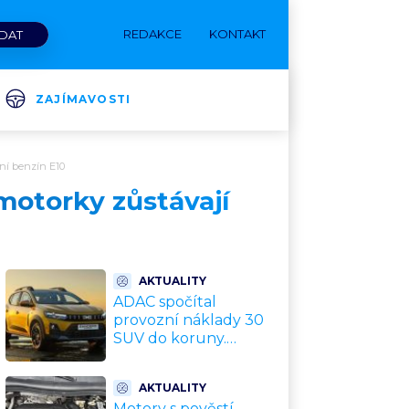
REDAKCE
KONTAKT
ZAJÍMAVOSTI
ání benzín E10
 motorky zůstávají
AKTUALITY
ADAC spočítal
provozní náklady 30
SUV do koruny.
Nejlevnější vyjde na
tisíce Kč měsíčně,
AKTUALITY
nejdražší na
Motory s pověstí