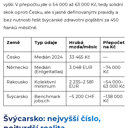
vyšší. V přepočtu jde o 54 000 až 63 000 Kč, tedy solidní
skok oproti Česku, ale s jasně definovanými pravidly a
bez nutnosti řešit švýcarské zdravotní pojištění za 450
franků měsíčně.
Země
Typ údaje
Hrubá
Přepočet
mzda/měsíc
na Kč
Česko
Medián 2024
33 465 Kč
—
Německo
Medián
3 048 EUR
~74 000
(Entgeltatlas)
Kč
Rakousko
Kolektivní
2 235–2 581
~54 000–
minimum
EUR
63 000 Kč
Švýcarsko
Benchmark
~5 200 CHF
~138 000
jobs.ch
Kč
Švýcarsko: nejvyšší číslo,
nejtvrdší realita