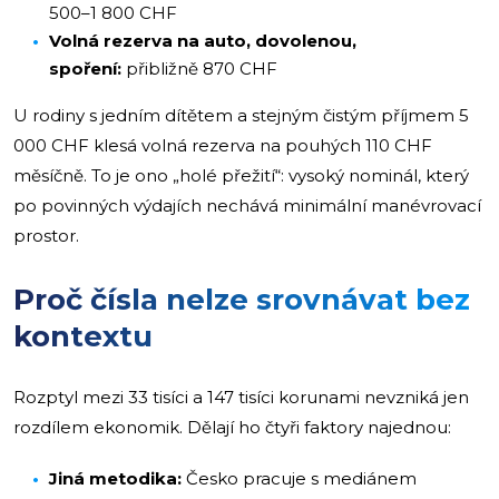
500–1 800 CHF
Volná rezerva na auto, dovolenou,
spoření:
přibližně 870 CHF
U rodiny s jedním dítětem a stejným čistým příjmem 5
000 CHF klesá volná rezerva na pouhých 110 CHF
měsíčně. To je ono „holé přežití“: vysoký nominál, který
po povinných výdajích nechává minimální manévrovací
prostor.
Proč čísla nelze srovnávat bez
kontextu
Rozptyl mezi 33 tisíci a 147 tisíci korunami nevzniká jen
rozdílem ekonomik. Dělají ho čtyři faktory najednou:
Jiná metodika:
Česko pracuje s mediánem