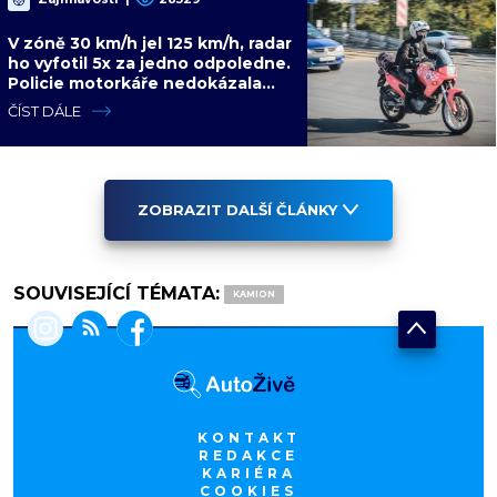
V zóně 30 km/h jel 125 km/h, radar
ho vyfotil 5x za jedno odpoledne.
Policie motorkáře nedokázala
zastavit
ČÍST DÁLE
ZOBRAZIT DALŠÍ ČLÁNKY
SOUVISEJÍCÍ TÉMATA:
KAMION
KONTAKT
REDAKCE
KARIÉRA
COOKIES