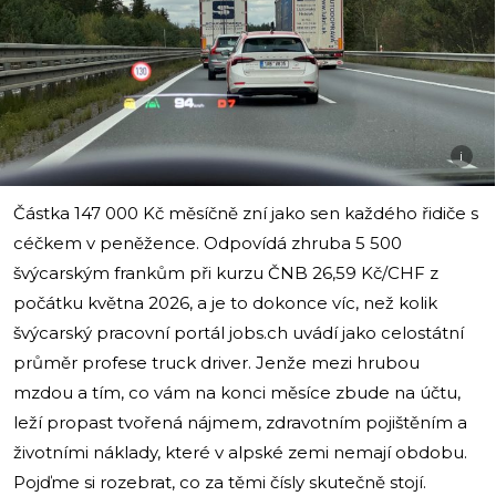
i
Částka 147 000 Kč měsíčně zní jako sen každého řidiče s
céčkem v peněžence. Odpovídá zhruba 5 500
švýcarským frankům při kurzu ČNB 26,59 Kč/CHF z
počátku května 2026, a je to dokonce víc, než kolik
švýcarský pracovní portál jobs.ch uvádí jako celostátní
průměr profese truck driver. Jenže mezi hrubou
mzdou a tím, co vám na konci měsíce zbude na účtu,
leží propast tvořená nájmem, zdravotním pojištěním a
životními náklady, které v alpské zemi nemají obdobu.
Pojďme si rozebrat, co za těmi čísly skutečně stojí.