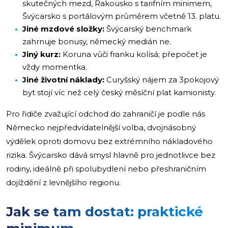
skutečných mezd, Rakousko s tarifním minimem,
Švýcarsko s portálovým průměrem včetně 13. platu.
Jiné mzdové složky:
Švýcarský benchmark
zahrnuje bonusy, německý medián ne.
Jiný kurz:
Koruna vůči franku kolísá; přepočet je
vždy momentka.
Jiné životní náklady:
Curyšský nájem za 3pokojový
byt stojí víc než celý český měsíční plat kamionisty.
Pro řidiče zvažující odchod do zahraničí je podle nás
Německo nejpředvídatelnější volba, dvojnásobný
výdělek oproti domovu bez extrémního nákladového
rizika. Švýcarsko dává smysl hlavně pro jednotlivce bez
rodiny, ideálně při spolubydlení nebo přeshraničním
dojíždění z levnějšího regionu.
Jak se tam dostat: praktické