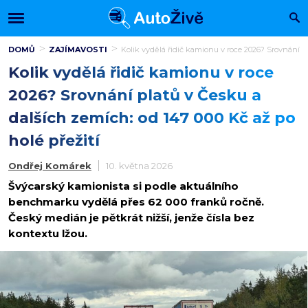
DOMŮ
ZAJÍMAVOSTI
Kolik vydělá řidič kamionu v roce 2026? Srovnání pl
Kolik vydělá řidič kamionu v roce
2026? Srovnání platů v Česku a
dalších zemích: od 147 000 Kč až po
holé přežití
Ondřej Komárek
10. května 2026
Švýcarský kamionista si podle aktuálního
benchmarku vydělá přes 62 000 franků ročně.
Český medián je pětkrát nižší, jenže čísla bez
kontextu lžou.