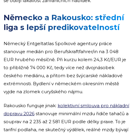
se odvíjí lákavost zahraničních nabídek.
Německo a Rakousko: střední
liga s lepší predikovatelností
Německý Entgeltatlas Spolkové agentury práce
stanovuje medián pro Berufskraftfahrer/in na 3 048
EUR hrubého měsíčně. Při kurzu kolem 24,3 Kč/EUR je
to přibližně 74 000 Kč, tedy více než dvojnásobek
českého mediánu, a přitom bez švýcarské nákladové
extrémnosti. Bydlení v německém okresním městě
vyjde na zlomek curyšského nájmu.
Rakousko funguje jinak:
kolektivní smlouva pro nákladní
dopravu 2026
stanovuje minimální mzdu řidiče tahačů a
souprav na 2 235 až 2 581 EUR podle délky praxe. To je
tarifní podlaha, ne skutečný výdělek, reálné mzdy bývají