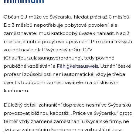
minimum
Občan EU může ve Švýcarsku hledat práci až 6 měsíců.
Do 3 měsíců nepotřebuje pobytové povolení, ale
zaměstnavatel musí krátkodobý úvazek nahlásit. Nad 3
měsíce je nutné pobytové oprávnění. Pro řízení těžkých
vozidel navíc platí švýcarský režim CZV
(Chauffeurzulassungsverordnung), tedy povinné
průběžné vzdělávání a
Fähigkeitsausweis
. Uznání české
profesní způsobilosti není automatické; vždy je třeba
ověřit s budoucím zaměstnavatelem a příslušným
kantonem.
Důležitý detail: zahraniční dopravce nesmí ve Švýcarsku
provozovat běžnou kabotáž. „Práce ve Švýcarsku“ proto
téměř vždy znamená zaměstnání u švýcarské firmy, ne
jízdu se zahraničním kamionem na vnitrostátní trase.