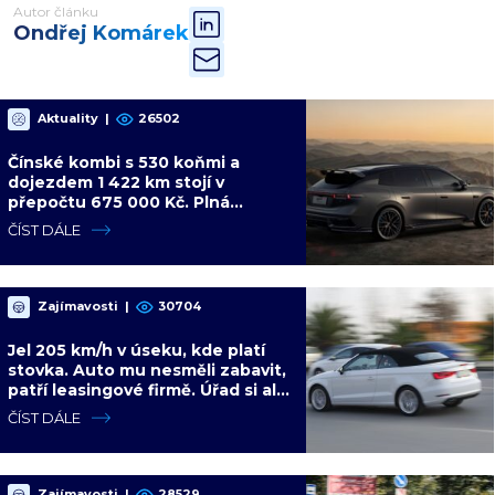
Autor článku
Ondřej Komárek
Aktuality
|
26502
Čínské kombi s 530 koňmi a
dojezdem 1 422 km stojí v
přepočtu 675 000 Kč. Plná
výbava je v ceně, VW a BMW mají
ČÍST DÁLE
problém
Zajímavosti
|
30704
Jel 205 km/h v úseku, kde platí
stovka. Auto mu nesměli zabavit,
patří leasingové firmě. Úřad si ale
poradil jinak
ČÍST DÁLE
Zajímavosti
|
28529