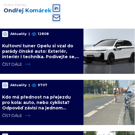
Autor článku
Ondřej Komárek
Aktuality
|
12808
Kultovní tuner Opelu si vzal do
parády čínské auto: Exteriér,
interiér i technika. Podívejte se,
jakého výsledku dosáhl s
ČÍST DÁLE
Leapmotorem
Aktuality
|
9707
Kdo má přednost na přejezdu
pro kola: auto, nebo cyklista?
Odpověď závisí na jednom
detailu, který většina řidičů
ČÍST DÁLE
nezná