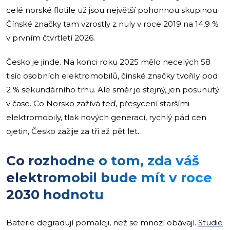
celé norské flotile už jsou největší pohonnou skupinou.
Čínské značky tam vzrostly z nuly v roce 2019 na 14,9 %
v prvním čtvrtletí 2026.
Česko je jinde. Na konci roku 2025 mělo necelých 58
tisíc osobních elektromobilů, čínské značky tvořily pod
2 % sekundárního trhu. Ale směr je stejný, jen posunutý
v čase. Co Norsko zažívá teď, přesycení staršími
elektromobily, tlak nových generací, rychlý pád cen
ojetin, Česko zažije za tři až pět let.
Co rozhodne o tom, zda váš
elektromobil bude mít v roce
2030 hodnotu
Baterie degradují pomaleji, než se mnozí obávají.
Studie