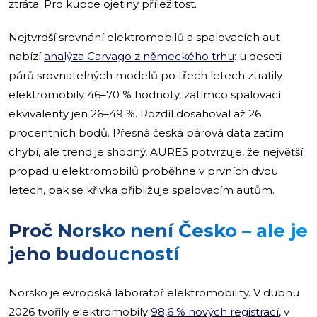
ztráta. Pro kupce ojetiny příležitost.
Nejtvrdší srovnání elektromobilů a spalovacích aut
nabízí
analýza Carvago z německého trhu
: u deseti
párů srovnatelných modelů po třech letech ztratily
elektromobily 46–70 % hodnoty, zatímco spalovací
ekvivalenty jen 26–49 %. Rozdíl dosahoval až 26
procentních bodů. Přesná česká párová data zatím
chybí, ale trend je shodný, AURES potvrzuje, že největší
propad u elektromobilů proběhne v prvních dvou
letech, pak se křivka přibližuje spalovacím autům.
Proč Norsko není Česko – ale je
jeho budoucností
Norsko je evropská laboratoř elektromobility. V dubnu
2026 tvořily elektromobily
98,6 % nových registrací
, v