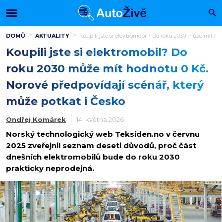
DOMŮ
AKTUALITY
Koupili jste si elektromobil? Do roku 2030 může mít h
Koupili jste si elektromobil? Do
roku 2030 může mít hodnotu 0 Kč.
Norové předpovídají scénář, který
může potkat i Česko
Ondřej Komárek
14. května 2026
Norský technologický web Teksiden.no v červnu
2025 zveřejnil seznam deseti důvodů, proč část
dnešních elektromobilů bude do roku 2030
prakticky neprodejná.