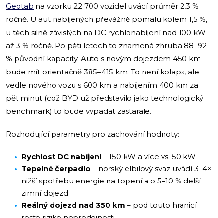
Geotab
na vzorku 22 700 vozidel uvádí průměr 2,3 %
ročně. U aut nabíjených převážně pomalu kolem 1,5 %,
u těch silně závislých na DC rychlonabíjení nad 100 kW
až 3 % ročně. Po pěti letech to znamená zhruba 88–92
% původní kapacity. Auto s novým dojezdem 450 km
bude mít orientačně 385–415 km. To není kolaps, ale
vedle nového vozu s 600 km a nabíjením 400 km za
pět minut (což BYD už představilo jako technologický
benchmark) to bude vypadat zastarale.
Rozhodující parametry pro zachování hodnoty:
Rychlost DC nabíjení
– 150 kW a více vs. 50 kW
Tepelné čerpadlo
– norský elbilový svaz uvádí 3–4×
nižší spotřebu energie na topení a o 5–10 % delší
zimní dojezd
Reálný dojezd nad 350 km
– pod touto hranicí
roste riziko neprodejnosti