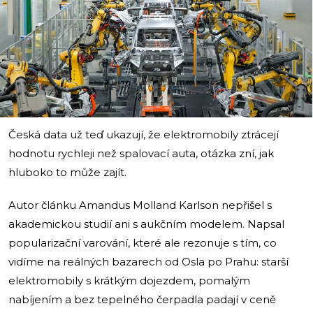
i
Česká data už teď ukazují, že elektromobily ztrácejí
hodnotu rychleji než spalovací auta, otázka zní, jak
hluboko to může zajít.
Autor článku Amandus Molland Karlson nepřišel s
akademickou studií ani s aukčním modelem. Napsal
popularizační varování, které ale rezonuje s tím, co
vidíme na reálných bazarech od Osla po Prahu: starší
elektromobily s krátkým dojezdem, pomalým
nabíjením a bez tepelného čerpadla padají v ceně