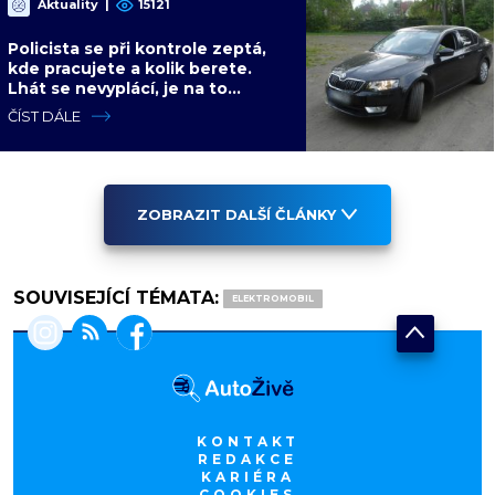
Aktuality
|
15121
Policista se při kontrole zeptá,
kde pracujete a kolik berete.
Lhát se nevyplácí, je na to
konkrétní paragraf
ČÍST DÁLE
ZOBRAZIT DALŠÍ ČLÁNKY
SOUVISEJÍCÍ TÉMATA:
ELEKTROMOBIL
KONTAKT
REDAKCE
KARIÉRA
COOKIES