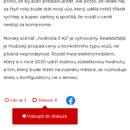
proto, že by auto přestalo jezdit. Ale proto, že vedle něj
za čtyři roky bude stát nový vůz, který udělá totéž třikrát
rychleji, a kupec ojetiny si spočítá, že rozdíl v ceně
nestojí za kompromis.
Norský scénář „hodnota 0 Kč“ je vyhrocený. Realističtější
je hluboký propad ceny u konkrétního typu vozů, ne
plošná neprodejnost. Rozdíl mezi elektromobilem,
který si v roce 2030 udrží slušnou zůstatkovou hodnotu,
a tím, který bude ležet na inzerátu měsíce, se rozhoduje
dnes, v konfigurátoru, ne v servisu.
Diskuze
6
Vstoupit do diskuze