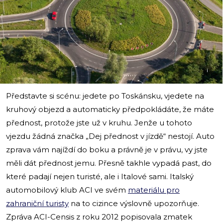
i
Představte si scénu: jedete po Toskánsku, vjedete na
kruhový objezd a automaticky předpokládáte, že máte
přednost, protože jste už v kruhu. Jenže u tohoto
vjezdu žádná značka „Dej přednost v jízdě“ nestojí. Auto
zprava vám najíždí do boku a právně je v právu, vy jste
měli dát přednost jemu. Přesně takhle vypadá past, do
které padají nejen turisté, ale i Italové sami. Italský
automobilový klub ACI ve svém
materiálu pro
zahraniční turisty
na to cizince výslovně upozorňuje.
Zpráva ACI-Censis z roku 2012 popisovala zmatek