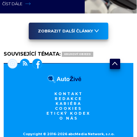
ČÍST DÁLE
ZOBRAZIT DALŠÍ ČLÁNKY
SOUVISEJÍCÍ TÉMATA:
KRUHOVÝ OBJEZD
KONTAKT
REDAKCE
KARIÉRA
COOKIES
ETICKÝ KODEX
O NÁS
Copyright © 2016-2026 abcMedia Network, s.r.o.