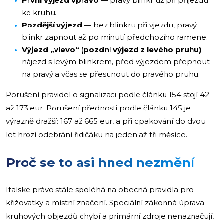
První výjezd vpravo
— pravý blinkr už při příjezdu
ke kruhu.
Pozdější výjezd
— bez blinkru při vjezdu, pravý
blinkr zapnout až po minutí předchozího ramene.
Výjezd „vlevo“ (pozdní výjezd z levého pruhu)
—
nájezd s levým blinkrem, před výjezdem přepnout
na pravý a včas se přesunout do pravého pruhu.
Porušení pravidel o signalizaci podle článku 154 stojí 42
až 173 eur. Porušení přednosti podle článku 145 je
výrazně dražší: 167 až 665 eur, a při opakování do dvou
let hrozí odebrání řidičáku na jeden až tři měsíce.
Proč se to asi hned nezmění
Italské právo stále spoléhá na obecná pravidla pro
křižovatky a místní značení. Speciální zákonná úprava
kruhových objezdů chybí a primární zdroje nenaznačují,