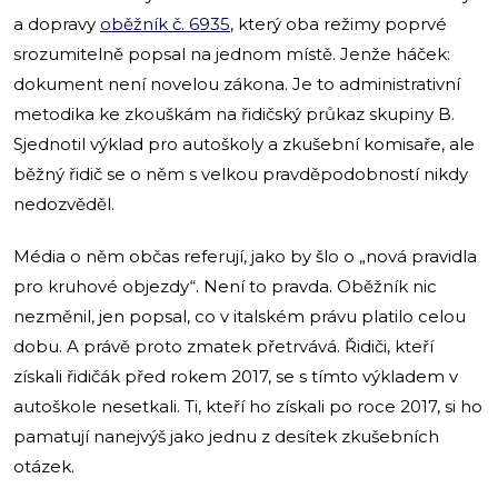
a dopravy
oběžník č. 6935
, který oba režimy poprvé
srozumitelně popsal na jednom místě. Jenže háček:
dokument není novelou zákona. Je to administrativní
metodika ke zkouškám na řidičský průkaz skupiny B.
Sjednotil výklad pro autoškoly a zkušební komisaře, ale
běžný řidič se o něm s velkou pravděpodobností nikdy
nedozvěděl.
Média o něm občas referují, jako by šlo o „nová pravidla
pro kruhové objezdy“. Není to pravda. Oběžník nic
nezměnil, jen popsal, co v italském právu platilo celou
dobu. A právě proto zmatek přetrvává. Řidiči, kteří
získali řidičák před rokem 2017, se s tímto výkladem v
autoškole nesetkali. Ti, kteří ho získali po roce 2017, si ho
pamatují nanejvýš jako jednu z desítek zkušebních
otázek.