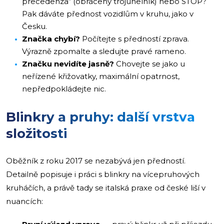
precedenza“ (obrácený trojúhelník) nebo STOP?
Pak dáváte přednost vozidlům v kruhu, jako v
Česku.
Značka chybí?
Počítejte s předností zprava.
Výrazně zpomalte a sledujte pravé rameno.
Značku nevidíte jasně?
Chovejte se jako u
neřízené křižovatky, maximální opatrnost,
nepředpokládejte nic.
Blinkry a pruhy: další vrstva
složitosti
Oběžník z roku 2017 se nezabývá jen předností.
Detailně popisuje i práci s blinkry na vícepruhových
kruháčích, a právě tady se italská praxe od české liší v
nuancích: