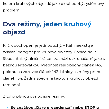
kolem kruhových objezdů jako dlouhodobý systémový
problém.
Dva režimy, jeden kruhový
objezd
Klíč k pochopení je jednoduchý: v Itálii neexistuje
zvláštní paragraf pro kruhové objezdy. Codice della
Strada, italský silniční zákon, zachází s „kruháčem“ jako s
běžnou křižovatkou. Přednost řeší obecný článek 145,
polohu na vozovce článek 143, blinkry a změny pruhu
článek 154. Žádná speciální kapitola kruhový objezd
tam není.
Z toho plynou dva odlišné režimy:
Se značkou „Dare precedenza“ nebo STOP u