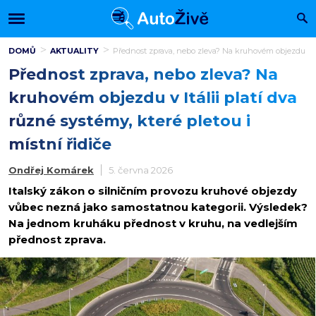
DOMŮ
AKTUALITY
Přednost zprava, nebo zleva? Na kruhovém objezdu v Itál
Přednost zprava, nebo zleva? Na
kruhovém objezdu v Itálii platí dva
různé systémy, které pletou i
místní řidiče
Ondřej Komárek
5. června 2026
Italský zákon o silničním provozu kruhové objezdy
vůbec nezná jako samostatnou kategorii. Výsledek?
Na jednom kruháku přednost v kruhu, na vedlejším
přednost zprava.