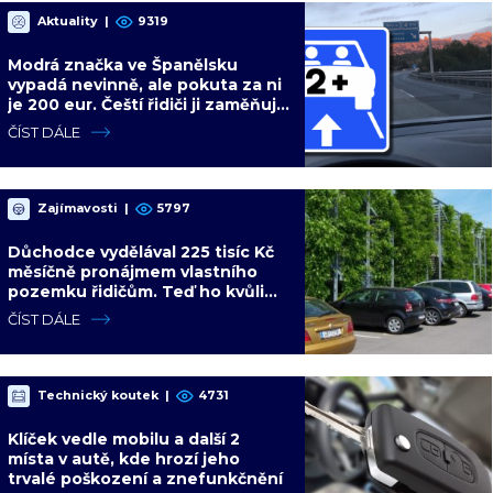
Aktuality
|
9319
Modrá značka ve Španělsku
vypadá nevinně, ale pokuta za ni
je 200 eur. Čeští řidiči ji zaměňují
za informační ceduli
ČÍST DÁLE
Zajímavosti
|
5797
Důchodce vydělával 225 tisíc Kč
měsíčně pronájmem vlastního
pozemku řidičům. Teď ho kvůli
tomu čeká soud
ČÍST DÁLE
Technický koutek
|
4731
Klíček vedle mobilu a další 2
místa v autě, kde hrozí jeho
trvalé poškození a znefunkčnění