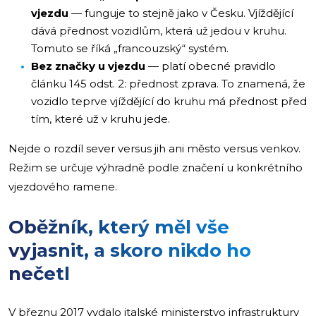
vjezdu
— funguje to stejně jako v Česku. Vjíždějící
dává přednost vozidlům, která už jedou v kruhu.
Tomuto se říká „francouzský“ systém.
Bez značky u vjezdu
— platí obecné pravidlo
článku 145 odst. 2: přednost zprava. To znamená, že
vozidlo teprve vjíždějící do kruhu má přednost před
tím, které už v kruhu jede.
Nejde o rozdíl sever versus jih ani město versus venkov.
Režim se určuje výhradně podle značení u konkrétního
vjezdového ramene.
Oběžník, který měl vše
vyjasnit, a skoro nikdo ho
nečetl
V březnu 2017 vydalo italské ministerstvo infrastruktury