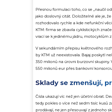
Přesnou formulaci toho, co se „naučil o
jako doslovný citát. Doložitelné ale je, 
rozhodovalo rychle a kde nefunkční věci
KTM: firma se zbavila cyklistických zna
vrací se k jedinému jádru, motocyklům z
V sekundárním přepisu květnového rozho
by KTM už neexistovala. Bajaj poskytl neb
350 milionů na úrovni burzovní skupiny. 
550 milionů eur přes bankovní konsorcium 
Sklady se zmenšují, p
Čísla ukazují víc než jen účetní obrat. D
tedy pokles o více než sedm tisíc kusů za 
prodávají, ne jen přesouvají z jednoho s