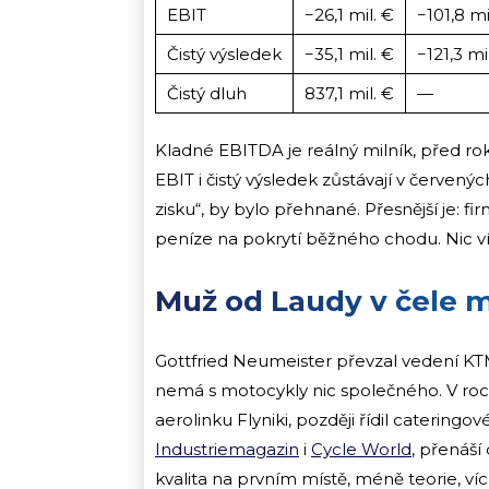
EBIT
−26,1 mil. €
−101,8 mi
Čistý výsledek
−35,1 mil. €
−121,3 mi
Čistý dluh
837,1 mil. €
—
Kladné EBITDA je reálný milník, před ro
EBIT i čistý výsledek zůstávají v červenýc
zisku“, by bylo přehnané. Přesnější je: f
peníze na pokrytí běžného chodu. Nic víc
Muž od Laudy v čele m
Gottfried Neumeister převzal vedení KTM
nemá s motocykly nic společného. V roc
aerolinku Flyniki, později řídil catering
Industriemagazin
i
Cycle World
, přenáší
kvalita na prvním místě, méně teorie, víc