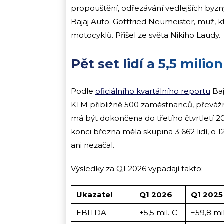
propouštění, odřezávání vedlejších byznys
Bajaj Auto. Gottfried Neumeister, muž, kt
motocyklů. Přišel ze světa Nikiho Laudy.
Pět set lidí a 5,5 milio
Podle
oficiálního kvartálního reportu
Baj
KTM přibližně 500 zaměstnanců, převážn
má být dokončena do třetího čtvrtletí 2
konci března měla skupina 3 662 lidí, o 
ani nezačal.
Výsledky za Q1 2026 vypadají takto:
Ukazatel
Q1 2026
Q1 2025
EBITDA
+5,5 mil. €
−59,8 mil