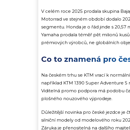
V celém roce 2025 prodala skupina Baj
Motorrad ve stejném období dodalo 202
segmentu. Honda je o řád jinde s 20,57 
Yamaha prodala téměř pět milionů kusů z
prémiových výrobců, ne globálních objemo
Co to znamená pro čes
Na českém trhu se KTM vrací k normálním
například KTM 1390 Super Adventure S
Viditelná promo podpora má podobu ča
plošného nouzového výprodeje.
Důležitější novinka pro české jezdce je č
silniční modely od modelového roku 202
Záruka je přenositelná na dalšího majite