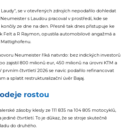
d Laudy“, se v otevřených zdrojích nepodařilo dohledat
že Neumeister s Laudou pracoval v prostředí, kde se
 končily ze dne na den. Přesně tak dnes přistupuje ke
ček Felt a R Raymon, opustila automobilové angažmá a
 Mattighofenu.
voru Neumeister říká natvrdo: bez indických investorů
o zajistil 800 milionů eur, 450 milionů na úrovni KTM a
V prvním čtvrtletí 2026 se navíc podařilo refinancovat
a splatit restrukturalizační úvěr Bajaj.
rodeje rostou
ealerské zásoby klesly ze 111 835 na 104 805 motocyklů,
jediné čtvrtletí. To je důkaz, že se stroje skutečně
kladu do druhého.