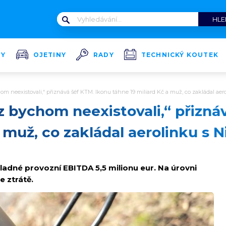
TY
OJETINY
RADY
TECHNICKÝ KOUTEK
 neexistovali,“ přiznává šéf KTM. Ikonu táhne 19 miliard Kč a muž, co zakládal ae
 bychom neexistovali,“ přizná
a muž, co zakládal aerolinku s
kladné provozní EBITDA 5,5 milionu eur. Na úrovni
e ztrátě.