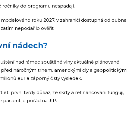
é ročníky do programu nespadají.
 E modelového roku 2027, v zahraničí dostupná od dubna
zatím nepodařilo ověřit.
vní nádech?
pouštění nad rámec spuštěné vlny aktuálně plánované
uje před náročným trhem, americkými cly a geopolitickými
 milionů eur a záporný čistý výsledek.
letí první tvrdý důkaz, že škrty a refinancování fungují,
e pacient je pořád na JIP.