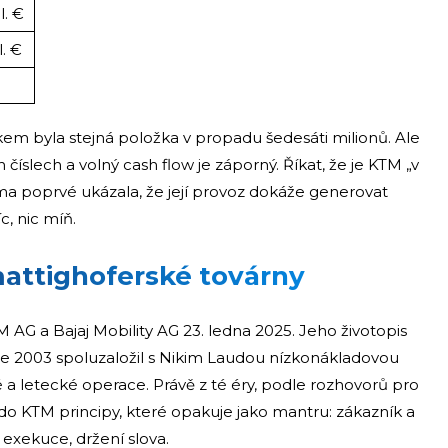
l. €
l. €
kem byla stejná položka v propadu šedesáti milionů. Ale
h číslech a volný cash flow je záporný. Říkat, že je KTM „v
irma poprvé ukázala, že její provoz dokáže generovat
, nic míň.
attighoferské továrny
 AG a Bajaj Mobility AG 23. ledna 2025. Jeho životopis
e 2003 spoluzaložil s Nikim Laudou nízkonákladovou
ové a letecké operace. Právě z té éry, podle rozhovorů pro
 do KTM principy, které opakuje jako mantru: zákazník a
 exekuce, držení slova.