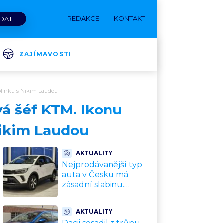
REDAKCE
KONTAKT
ZAJÍMAVOSTI
rolinku s Nikim Laudou
vá šéf KTM. Ikonu
 Nikim Laudou
AKTUALITY
Nejprodávanější typ
auta v Česku má
zásadní slabinu.
Crossovery selhávají
přesně tam, kde mají
AKTUALITY
být nejsilnější
Dacii sesadil z trůnu