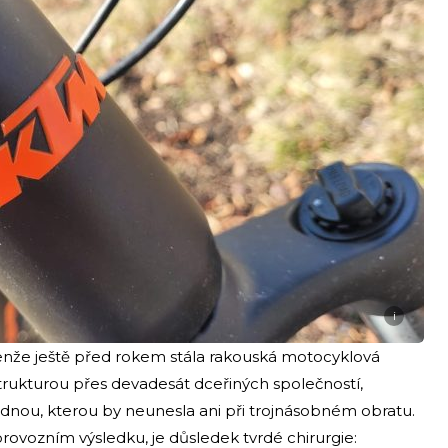
i
enže ještě před rokem stála rakouská motocyklová
strukturou přes devadesát dceřiných společností,
dnou, kterou by neunesla ani při trojnásobném obratu.
ovozním výsledku, je důsledek tvrdé chirurgie: