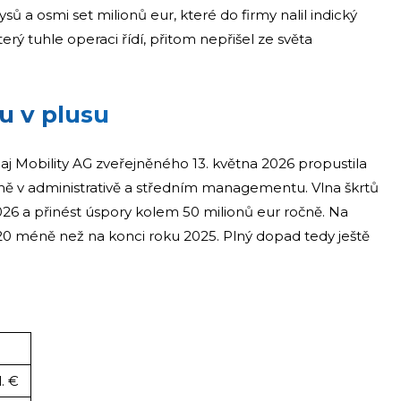
ů a osmi set milionů eur, které do firmy nalil indický
erý tuhle operaci řídí, přitom nepřišel ze světa
nu v plusu
aj Mobility AG zveřejněného 13. května 2026 propustila
ě v administrativě a středním managementu. Vlna škrtů
026 a přinést úspory kolem 50 milionů eur ročně. Na
120 méně než na konci roku 2025. Plný dopad tedy ještě
. €