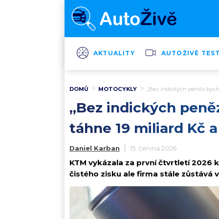
AKTUALITY
AUTOŽIVĚ TES
DOMŮ
MOTOCYKLY
„Bez indických peněz bychom
„Bez indických peněz
táhne 19 miliard Kč 
Daniel Karban
15. června 2026
KTM vykázala za první čtvrtletí 2026 
čistého zisku ale firma stále zůstává v