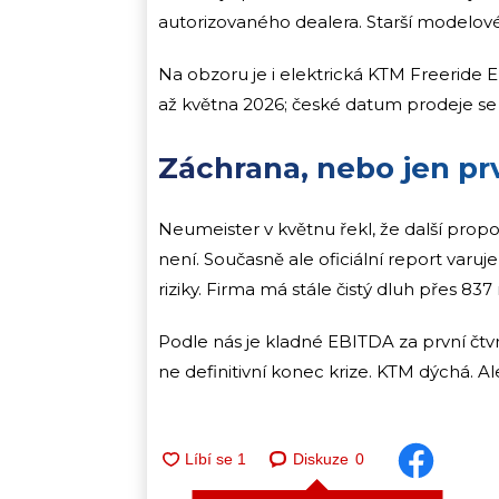
autorizovaného dealera. Starší modelov
Na obzoru je i elektrická KTM Freeride
až května 2026; české datum prodeje se 
Záchrana, nebo jen pr
Neumeister v květnu řekl, že další pro
není. Současně ale oficiální report var
riziky. Firma má stále čistý dluh přes 837
Podle nás je kladné EBITDA za první čtvrt
ne definitivní konec krize. KTM dýchá. Al
Diskuze
0