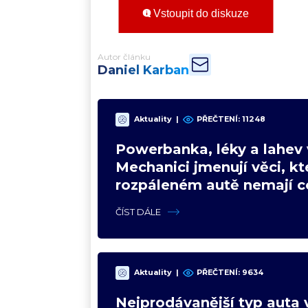
Vstoupit do diskuze
Autor článku
Daniel Karban
Aktuality
|
PŘEČTENÍ:
11248
Powerbanka, léky a lahev 
Mechanici jmenují věci, kt
rozpáleném autě nemají co
Hrozí i požár
ČÍST DÁLE
Aktuality
|
PŘEČTENÍ:
9634
Nejprodávanější typ auta 