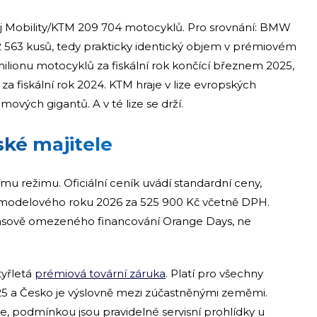
aj Mobility/KTM 209 704 motocyklů. Pro srovnání: BMW
 563 kusů, tedy prakticky identický objem v prémiovém
milionu motocyklů za fiskální rok končící březnem 2025,
a fiskální rok 2024. KTM hraje v lize evropských
vých gigantů. A v té lize se drží.
ké majitele
u režimu. Oficiální ceník uvádí standardní ceny,
 modelového roku 2026 za 525 900 Kč včetně DPH.
sově omezeného financování Orange Days, ne
tyřletá
prémiová tovární záruka
. Platí pro všechny
5 a Česko je výslovně mezi zúčastněnými zeměmi.
le, podmínkou jsou pravidelné servisní prohlídky u