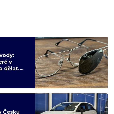
vody:
eré v
 dělat.
v Česku