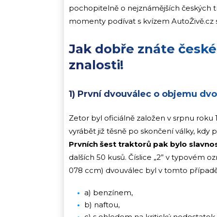
pochopitelně o nejznámějších českých tr
momenty podívat s kvízem AutoŽivě.cz 
Jak dobře znáte české
znalosti!
1) První dvouválec o objemu dvo
Zetor byl oficiálně založen v srpnu roku 
vyrábět již těsně po skončení války, kdy
Prvních šest traktorů pak bylo slavno
dalších 50 kusů. Číslice „2” v typovém o
078 ccm) dvouválec byl v tomto případ
a) benzínem,
b) naftou,
c) s ohledem na kritický nedostatek 