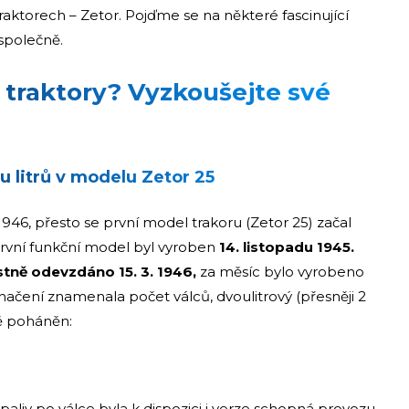
aktorech – Zetor. Pojďme se na některé fascinující
společně.
 traktory? Vyzkoušejte své
u litrů v modelu Zetor 25
1946, přesto se první model trakoru (Zetor 25) začal
 první funkční model byl vyroben
14. listopadu 1945.
stně odevzdáno 15. 3. 1946,
za měsíc bylo vyrobeno
značení znamenala počet válců, dvoulitrový (přesněji 2
ě poháněn:
paliv po válce byla k dispozici i verze schopná provozu