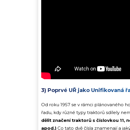
3) Poprvé UŘ jako Unifikovaná ř
Od roku 1957 se v rámci plánovaného ho
řadu, kdy různé typy traktorů sdílely 
dělit značení traktorů s číslovkou 11, 
apod.)
Co tato dvě čísla znamenají a ja