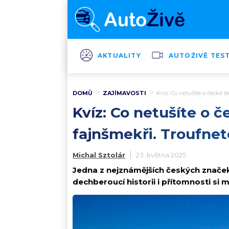
AKTUALITY
AUTOŽIVĚ TES
DOMŮ
ZAJÍMAVOSTI
Kvíz: Co netušíte o české 
Kvíz: Co netušíte o 
fajnšmekři. Troufnet
Michal Sztolár
23. května 2025
Jedna z nejznámějších českých značek 
dechberoucí historii i přítomnosti si 