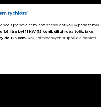
em rychlostí
dokonce s jednoválcem, což dnešní optikou vypadá téměř
1,6 litru byl 11 kW (15 koní), čili zhruba tolik, jako
ry do 125 ccm.
Kolik převodových stupňů ale nabízel