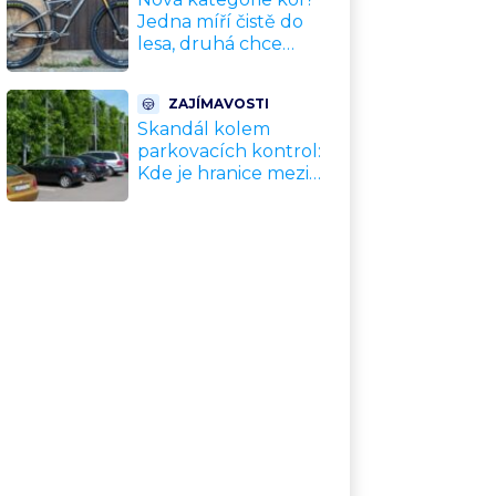
upgradu
Jedna míří čistě do
lesa, druhá chce
nahradit dnešní
silničky. Cyklisté mají
ZAJÍMAVOSTI
rozporuplné názory
Skandál kolem
parkovacích kontrol:
Kde je hranice mezi
kávou a úplatkem?
Malé město, malá
výhoda, velký
problém