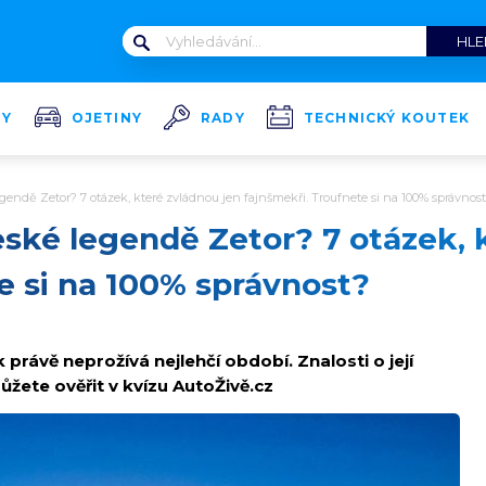
TY
OJETINY
RADY
TECHNICKÝ KOUTEK
legendě Zetor? 7 otázek, které zvládnou jen fajnšmekři. Troufnete si na 100% správnos
české legendě Zetor? 7 otázek, 
e si na 100% správnost?
právě neprožívá nejlehčí období. Znalosti o její
můžete ověřit v kvízu AutoŽivě.cz