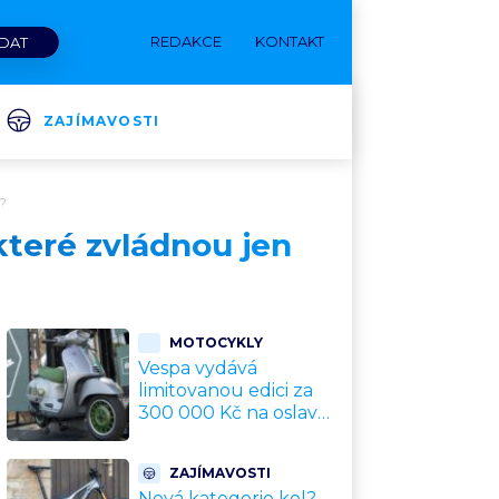
REDAKCE
KONTAKT
ZAJÍMAVOSTI
t?
které zvládnou jen
MOTOCYKLY
Vespa vydává
limitovanou edici za
300 000 Kč na oslavu
80 let. Jde o
sběratelský kalkul
ZAJÍMAVOSTI
místo jízdního
Nová kategorie kol?