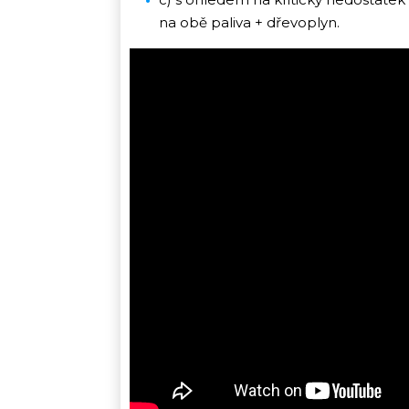
na obě paliva + dřevoplyn.