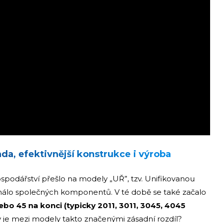
ada, efektivnější konstrukce i výroba
spodářství přešlo na modely „UŘ”, tzv. Unifikovanou
nemálo společných komponentů. V té době se také začalo
nebo 45 na konci (typicky 2011, 3011, 3045, 4045
ký je mezi modely takto značenými zásadní rozdíl?