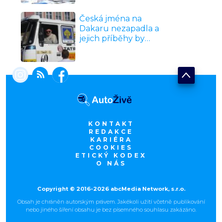
ale rychle ukáže, kdo
tápe
Česká jména na
Dakaru nezapadla a
jejich příběhy by
vydaly na celý film.
Zjistěte, jestli znáte
české hrdiny
nejtvrdšího závodu
světa lépe než jejich
sousedi
KONTAKT
REDAKCE
KARIÉRA
COOKIES
ETICKÝ KODEX
O NÁS
Copyright © 2016-2026 abcMedia Network, s.r.o.
Obsah je chráněn autorským právem. Jakékoli užití včetně publikování
nebo jiného šíření obsahu je bez písemného souhlasu zakázáno.