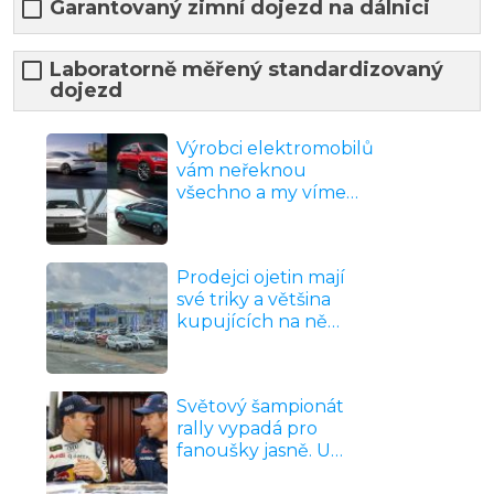
Garantovaný zimní dojezd na dálnici
Laboratorně měřený standardizovaný
dojezd
Výrobci elektromobilů
vám neřeknou
všechno a my víme
proč. Zjistěte, jestli
znáte pravdu o
dojezdech, cenách a
Prodejci ojetin mají
nabíjení dřív, než
své triky a většina
utratíte milion
kupujících na ně
naletí. Ukažte, jestli
patříte mezi ty, kdo
podpis na smlouvě
Světový šampionát
dají až po správných
rally vypadá pro
otázkách
fanoušky jasně. U
vozů, tratí a jmen se