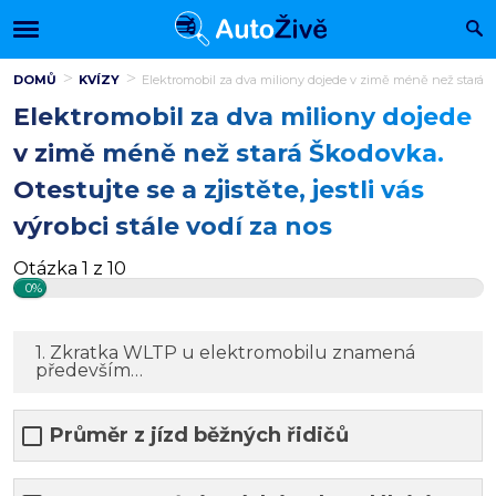
DOMŮ
KVÍZY
Elektromobil za dva miliony dojede v zimě méně než stará Škodo
Elektromobil za dva miliony dojede
v zimě méně než stará Škodovka.
Otestujte se a zjistěte, jestli vás
výrobci stále vodí za nos
Otázka 1 z 10
0%
1. Zkratka WLTP u elektromobilu znamená
především…
Průměr z jízd běžných řidičů