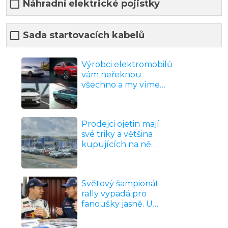
Náhradní elektrické pojistky
Sada startovacích kabelů
Výrobci elektromobilů
vám neřeknou
všechno a my víme
proč. Zjistěte, jestli
znáte pravdu o
dojezdech, cenách a
Prodejci ojetin mají
nabíjení dřív, než
své triky a většina
utratíte milion
kupujících na ně
naletí. Ukažte, jestli
patříte mezi ty, kdo
podpis na smlouvě
Světový šampionát
dají až po správných
rally vypadá pro
otázkách
fanoušky jasně. U
vozů, tratí a jmen se
ale rychle ukáže, kdo