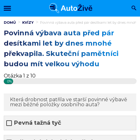
DOMŮ
KVÍZY
Povinná výbava auta před pár desítkami let by dnes mnohé
Povinná výbava auta před pár
desítkami let by dnes mnohé
překvapila. Skuteční pamětníci
budou mít velkou výhodu
Otázka 1 z 10
0%
Která drobnost patřila ve starší povinné výbavě
mezi běžné položky osobního auta?
Pevná tažná tyč