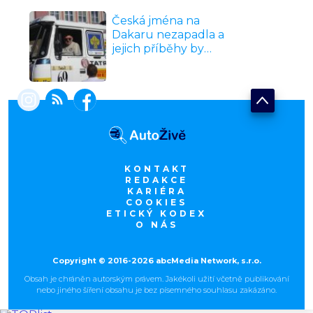
tápe
Česká jména na
Dakaru nezapadla a
jejich příběhy by
vydaly na celý film.
Zjistěte, jestli znáte
české hrdiny
nejtvrdšího závodu
světa lépe než jejich
sousedi
KONTAKT
REDAKCE
KARIÉRA
COOKIES
ETICKÝ KODEX
O NÁS
Copyright © 2016-2026 abcMedia Network, s.r.o.
Obsah je chráněn autorským právem. Jakékoli užití včetně publikování
nebo jiného šíření obsahu je bez písemného souhlasu zakázáno.