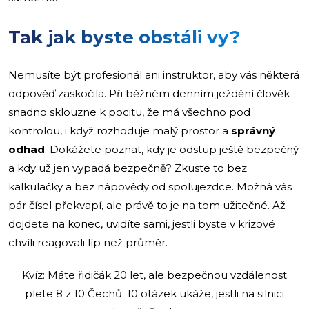
Tak jak byste obstáli vy?
Nemusíte být profesionál ani instruktor, aby vás některá
odpověď zaskočila. Při běžném denním ježdění člověk
snadno sklouzne k pocitu, že má všechno pod
kontrolou, i když rozhoduje malý prostor a
správný
odhad
. Dokážete poznat, kdy je odstup ještě bezpečný
a kdy už jen vypadá bezpečně? Zkuste to bez
kalkulačky a bez nápovědy od spolujezdce. Možná vás
pár čísel překvapí, ale právě to je na tom užitečné. Až
dojdete na konec, uvidíte sami, jestli byste v krizové
chvíli reagovali líp než průměr.
Kvíz: Máte řidičák 20 let, ale bezpečnou vzdálenost
plete 8 z 10 Čechů. 10 otázek ukáže, jestli na silnici