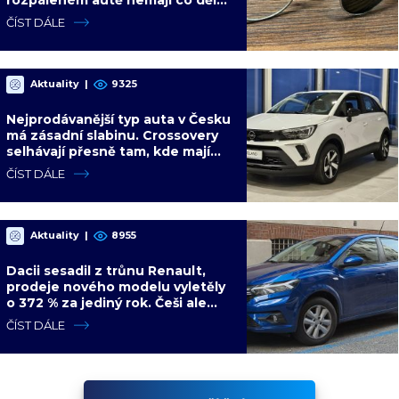
Hrozí i požár
ČÍST DÁLE
Aktuality
|
9325
Nejprodávanější typ auta v Česku
má zásadní slabinu. Crossovery
selhávají přesně tam, kde mají
být nejsilnější
ČÍST DÁLE
Aktuality
|
8955
Dacii sesadil z trůnu Renault,
prodeje nového modelu vyletěly
o 372 % za jediný rok. Češi ale
jedou svojí pohádku
ČÍST DÁLE