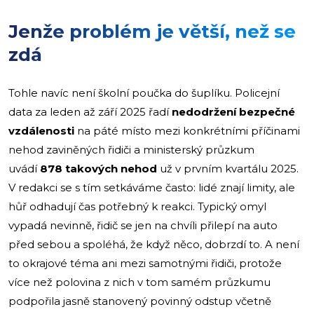
Jenže problém je větší, než se
zdá
Tohle navíc není školní poučka do šuplíku. Policejní
data za leden až září 2025 řadí
nedodržení bezpečné
vzdálenosti
na páté místo mezi konkrétními příčinami
nehod zaviněných řidiči a ministerský průzkum
uvádí
878 takových nehod
už v prvním kvartálu 2025.
V redakci se s tím setkáváme často: lidé znají limity, ale
hůř odhadují čas potřebný k reakci. Typický omyl
vypadá nevinně, řidič se jen na chvíli přilepí na auto
před sebou a spoléhá, že když něco, dobrzdí to. A není
to okrajové téma ani mezi samotnými řidiči, protože
více než polovina z nich v tom samém průzkumu
podpořila jasně stanovený povinný odstup včetně