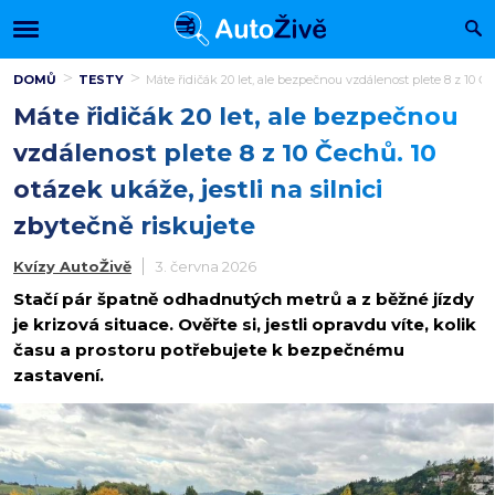
DOMŮ
TESTY
Máte řidičák 20 let, ale bezpečnou vzdálenost plete 8 z 10 Čec
Máte řidičák 20 let, ale bezpečnou
vzdálenost plete 8 z 10 Čechů. 10
otázek ukáže, jestli na silnici
zbytečně riskujete
Kvízy AutoŽivě
3. června 2026
Stačí pár špatně odhadnutých metrů a z běžné jízdy
je krizová situace. Ověřte si, jestli opravdu víte, kolik
času a prostoru potřebujete k bezpečnému
zastavení.