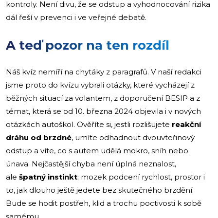
kontroly. Není divu, že se odstup a vyhodnocování rizika
dál řeší v prevenci i ve veřejné debatě.
A teď pozor na ten rozdíl
Náš kvíz nemíří na chytáky z paragrafů. V naší redakci
jsme proto do kvízu vybrali otázky, které vycházejí z
běžných situací za volantem, z doporučení BESIP a z
témat, která se od 10. března 2024 objevila i v nových
otázkách autoškol. Ověříte si, jestli rozlišujete
reakční
dráhu od brzdné
, umíte odhadnout dvouvteřinový
odstup a víte, co s autem udělá mokro, sníh nebo
únava. Nejčastější chyba není úplná neznalost,
ale
špatný instinkt
: mozek podcení rychlost, prostor i
to, jak dlouho ještě jedete bez skutečného brzdění.
Bude se hodit postřeh, klid a trochu poctivosti k sobě
samému.