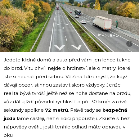
i
Jedete klidně domů a auto před vámi jen lehce ťukne
do brzd. V tu chvíli nejde o hrdinství, ale o metry, které
jste si nechali před sebou. Většina lidí si myslí, že když
dávají pozor, stihnou zastavit skoro vždycky. Jenže
realita bývá tvrdší: ještě než se noha dostane na brzdu,
vůz dál ujíždí původní rychlostí, a při 130 km/h za dvě
sekundy spolkne
72 metrů
. Právě tady se
bezpečná
jízda
láme častěji, než si řidiči připouštějí. Zkuste si bez
nápovědy ověřit, jestli tenhle odhad máte opravdu v
oku.