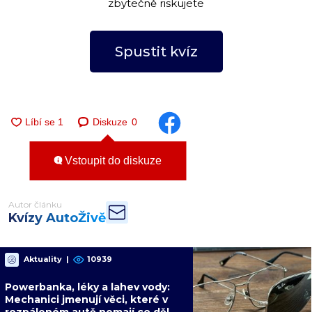
zbytečně riskujete
Spustit kvíz
Diskuze
0
Vstoupit do diskuze
Autor článku
Kvízy AutoŽivě
Aktuality
|
10939
Powerbanka, léky a lahev vody:
Mechanici jmenují věci, které v
rozpáleném autě nemají co dělat.