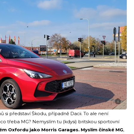
i
ů si představí Škodu, případně Dacii. To ale není
o třeba MG? Nemyslím tu (kdysi) britskou sportovní
kém Oxfordu jako Morris Garages. Myslím čínské MG
,