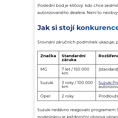
Poslední bod je klíčový: kdo chce sedmile
autorizovaného dealera. Není to neobvyk
Jak si stojí konkurenc
Srovnání záručních podmínek ukazuje, p
Značka
Standardní
Rozšířen
záruka
MG
7 let / 150 000
(standard
km
Suzuki
3 roky / 100 000
Suzuki Pr
km
autorizov
Opel
2 roky
Prodlouže
Suzuki nedávno reagovalo programem Suzuk
podmínkou je každoroční obnova vázaná n