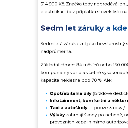
514 990 Kč. Značka tedy neprodává jen „hol
elektrifikaci bez příplatku stovek tisíc na
Sedm let záruky a kde
Sedmiletá záruka zní jako bezstarostný sen
nadprůměrná.
Základní rámec: 84 měsíců nebo 150 000 
komponenty vozidla včetně vysokonapěť
kapacita neklesne pod 70 %. Ale:
Opotřebitelné díly
(brzdové destičky
Infotainment, komfortní a někter
Taxi a autoškoly
— pouze 3 roky / 
Výluky
zahrnují škody po nehodě, 
provozních kapalin mimo autorizovan