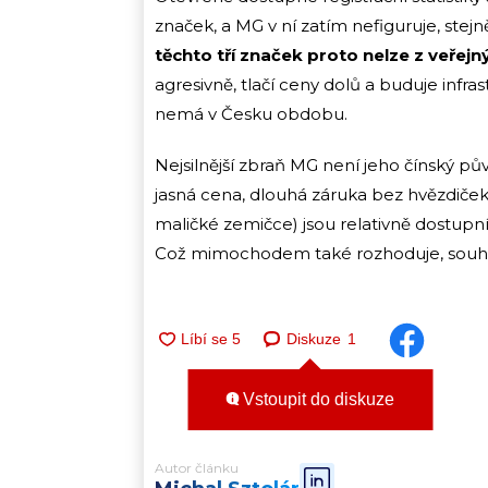
značek, a MG v ní zatím nefiguruje, stej
těchto tří značek proto nelze z veřejn
agresivně, tlačí ceny dolů a buduje inf
nemá v Česku obdobu.
Nejsilnější zbraň MG není jeho čínský pův
jasná cena, dlouhá záruka bez hvězdiček, 
maličké zemičce) jsou relativně dostupní
Což mimochodem také rozhoduje, souhl
Diskuze
1
Vstoupit do diskuze
Autor článku