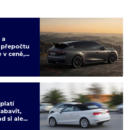
 a
v přepočtu
 v ceně,
platí
abavit,
d si ale