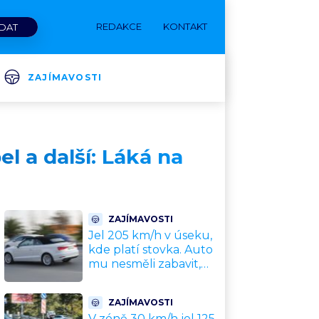
REDAKCE
KONTAKT
ZAJÍMAVOSTI
l a další: Láká na
ZAJÍMAVOSTI
Jel 205 km/h v úseku,
kde platí stovka. Auto
mu nesměli zabavit,
patří leasingové firmě.
Úřad si ale poradil jinak
ZAJÍMAVOSTI
V zóně 30 km/h jel 125