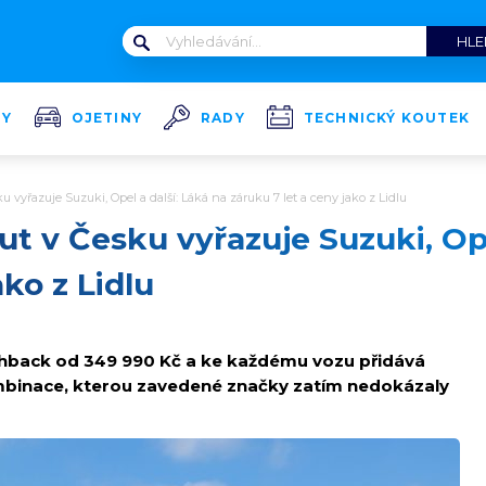
TY
OJETINY
RADY
TECHNICKÝ KOUTEK
 vyřazuje Suzuki, Opel a další: Láká na záruku 7 let a ceny jako z Lidlu
ut v Česku vyřazuje Suzuki, Ope
ako z Lidlu
hback od 349 990 Kč a ke každému vozu přidává
ombinace, kterou zavedené značky zatím nedokázaly