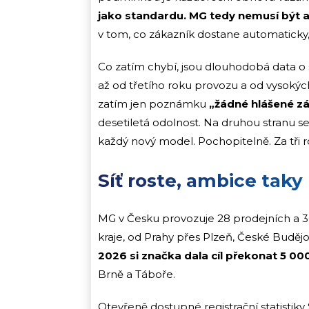
jako standardu. MG tedy nemusí být a
v tom, co zákazník dostane automaticky
Co zatím chybí, jsou dlouhodobá data o 
až od třetího roku provozu a od vysokýc
zatím jen poznámku
„žádné hlášené z
desetiletá odolnost. Na druhou stranu 
každý nový model. Pochopitelně. Za tři r
Síť roste, ambice taky
MG v Česku provozuje 28 prodejních a 3
kraje, od Prahy přes Plzeň, České Buděj
2026 si značka dala cíl překonat 5 0
Brně a Táboře.
Otevřeně dostupné registrační statistiky 