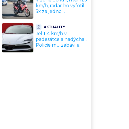
km/h, radar ho vyfotil
5x za jedno
odpoledne. Policie
motorkáře nedokázala
AKTUALITY
zastavit
Jel 114 km/h v
padesátce a nadýchal.
Policie mu zabavila
nové Ferrari za 11
milionů Kč, hrozí
dražba