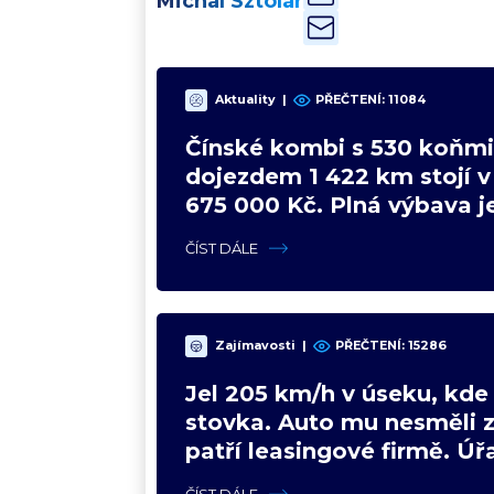
Michal Sztolár
Aktuality
|
PŘEČTENÍ:
11084
Čínské kombi s 530 koňmi
dojezdem 1 422 km stojí 
675 000 Kč. Plná výbava je
VW a BMW mají problém
ČÍST DÁLE
Zajímavosti
|
PŘEČTENÍ:
15286
Jel 205 km/h v úseku, kde 
stovka. Auto mu nesměli z
patří leasingové firmě. Úřa
poradil jinak
ČÍST DÁLE