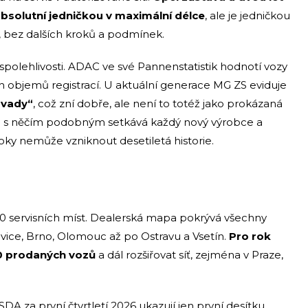
bsolutní jedničkou v maximální délce
, ale je jedničkou
, bez dalších kroků a podmínek.
spolehlivosti. ADAC ve své Pannenstatistik hodnotí vozy
h objemů registrací. U aktuální generace MG ZS eviduje
ávady“
, což zní dobře, ale není to totéž jako prokázaná
se s něčím podobným setkává každý nový výrobce a
oky nemůže vzniknout desetiletá historie.
0 servisních míst. Dealerská mapa pokrývá všechny
ovice, Brno, Olomouc až po Ostravu a Vsetín.
Pro rok
00 prodaných vozů
a dál rozšiřovat síť, zejména v Praze,
SDA za první čtvrtletí 2026 ukazují jen první desítku