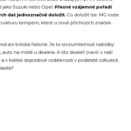
ně jako Suzuki nebo Opel.
Přesné vzájemné pořadí
ých dat jednoznačně doložit.
Co doložit lze: MG roste
rastrukturu tempem, které u nově příchozích značek
od ani britská historie. Je to srozumitelnost nabídky:
auto na místě u dealera. A tito dealeři (navíc v naší
 a v krátké dojezdové vzdálenosti v podstatě odkukoli.
asíte?