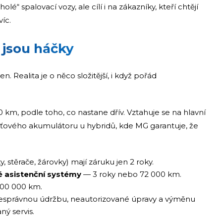
é“ spalovací vozy, ale cílí i na zákazníky, kteří chtějí
víc.
 jsou háčky
. Realita je o něco složitější, i když pořád
km, podle toho, co nastane dřív. Vztahuje se na hlavní
ového akumulátoru u hybridů, kde MG garantuje, že
, stěrače, žárovky) mají záruku jen 2 roky.
é asistenční systémy
— 3 roky nebo 72 000 km.
100 000 km.
nesprávnou údržbu, neautorizované úpravy a výměnu
ý servis.