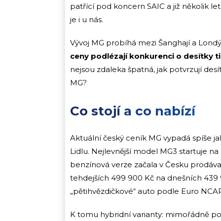
patřící pod koncern SAIC a již několik l
je i u nás.
Vývoj MG probíhá mezi Šanghají a Londý
ceny podlézají konkurenci o desítky t
nejsou zdaleka špatná, jak potvrzují des
MG?
Co stojí a co nabízí
Aktuální český ceník MG vypadá spíše ja
Lidlu. Nejlevnější model MG3 startuje na
benzínová verze začala v Česku prodáva
tehdejších 499 900 Kč na dnešních 439 
„pětihvězdičkové“ auto podle Euro NCAP,
K tomu hybridní varianty: mimořádně p