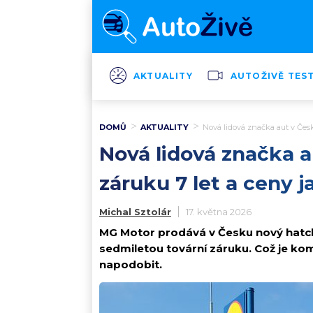
AKTUALITY
AUTOŽIVĚ TES
DOMŮ
AKTUALITY
Nová lidová značka aut v Česku
Nová lidová značka a
záruku 7 let a ceny j
Michal Sztolár
17. května 2026
MG Motor prodává v Česku nový hatc
sedmiletou tovární záruku. Což je k
napodobit.