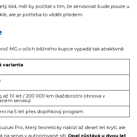
tý klid, měl by počítat s tím, že servisovat bude
pouze
u
lé, ale je potřeba to vědět předem.
e
roč MG v očích běžného kupce vypadá tak atraktivně:
á varianta
)
o
až 10 let / 200 000 km (každoroční obnova v
aném servisu)
ní na 5 let přes doplňkový program
i Pro, který teoreticky nabízí až deset let krytí, ale
a servis v autorizované síti.
Opel zůstává u dvou let