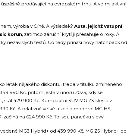
et úspěšně prodávající na evropském trhu. A velmi aktivní
nem, výroba v Číně. A výsledek?
Auta, jejichž vstupní
isíc korun
, zatímco záruční krytí ji přesahuje o roky. A
ítky nezávislých testů. Co tedy přináší nový hatchback od
ko leták nějakého diskontu, třeba v titulku zmíněného
 349 990 Kč, přitom ještě v únoru 2025, kdy se
t, stál 429 900 Kč. Kompaktní SUV MG ZS kleslo z
990 Kč. A relativně velké a zcela moderní MG HS,
 začíná na 624 990 Kč. To jsou panečku slevy!
ovedené MG3 Hybrid+ od 439 990 Kč, MG ZS Hybrid+ od